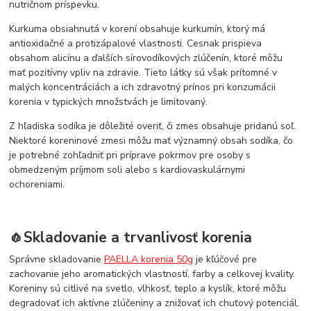
nutričnom príspevku.
Kurkuma obsiahnutá v korení obsahuje kurkumín, ktorý má
antioxidačné a protizápalové vlastnosti. Cesnak prispieva
obsahom alicínu a ďalších sírovodíkových zlúčenín, ktoré môžu
mať pozitívny vpliv na zdravie. Tieto látky sú však prítomné v
malých koncentráciách a ich zdravotný prínos pri konzumácii
korenia v typických množstvách je limitovaný.
Z hľadiska sodíka je dôležité overiť, či zmes obsahuje pridanú soľ.
Niektoré koreninové zmesi môžu mať významný obsah sodíka, čo
je potrebné zohľadniť pri príprave pokrmov pre osoby s
obmedzeným príjmom soli alebo s kardiovaskulárnymi
ochoreniami.
🧄Skladovanie a trvanlivosť korenia
Správne skladovanie
PAELLA korenia 50g
je kľúčové pre
zachovanie jeho aromatických vlastností, farby a celkovej kvality.
Koreniny sú citlivé na svetlo, vlhkosť, teplo a kyslík, ktoré môžu
degradovať ich aktívne zlúčeniny a znižovať ich chuťový potenciál.