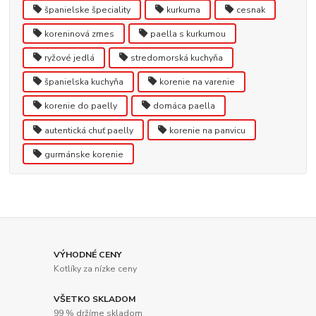
španielske špeciality
kurkuma
cesnak
koreninová zmes
paella s kurkumou
ryžové jedlá
stredomorská kuchyňa
španielska kuchyňa
korenie na varenie
korenie do paelly
domáca paella
autentická chuť paelly
korenie na panvicu
gurmánske korenie
VÝHODNÉ CENY
Kotlíky za nízke ceny
VŠETKO SKLADOM
99 % držíme skladom