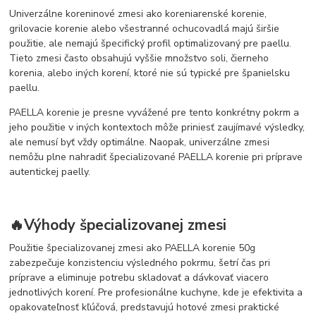
Univerzálne koreninové zmesi ako koreniarenské korenie,
grilovacie korenie alebo všestranné ochucovadlá majú širšie
použitie, ale nemajú špecifický profil optimalizovaný pre paellu.
Tieto zmesi často obsahujú vyššie množstvo soli, čierneho
korenia, alebo iných korení, ktoré nie sú typické pre španielsku
paellu.
PAELLA korenie je presne vyvážené pre tento konkrétny pokrm a
jeho použitie v iných kontextoch môže priniesť zaujímavé výsledky,
ale nemusí byť vždy optimálne. Naopak, univerzálne zmesi
nemôžu plne nahradiť špecializované PAELLA korenie pri príprave
autentickej paelly.
🔥Výhody špecializovanej zmesi
Použitie špecializovanej zmesi ako PAELLA korenie 50g
zabezpečuje konzistenciu výsledného pokrmu, šetrí čas pri
príprave a eliminuje potrebu skladovať a dávkovať viacero
jednotlivých korení. Pre profesionálne kuchyne, kde je efektivita a
opakovateľnosť kľúčová, predstavujú hotové zmesi praktické