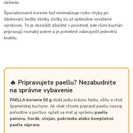
riešenie.
Špecializované korenie tiež minimalizuje riziko chyby pri
dávkovaní, keďže všetky zložky sú už optimálne vyvážené
výrobcom. To je obzvlášť dôležité v prostredí, kde rôzni kuchári
pripravujú rovnaký pokrm a je potrebné zabezpečiť jednotnú
kvalitu.
🔥 Pripravujete paellu? Nezabudnite
na správne vybavenie
PAELLA korenie 50 g
dodá jedlu krásnu farbu, vôňu a chuť
španielskej kuchyne. Ak však chcete pripraviť paellu naozaj
pohodlne a poctivo, oplatí sa mať aj správnu
paella
panvicu, horák, stojan, pokrievku alebo kompletnú
paella súpravu
.