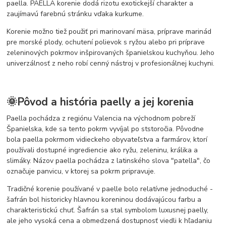
paella. PAELLA korenie dodá rizotu exotickejší charakter a
zaujímavú farebnú stránku vďaka kurkume.
Korenie možno tiež použiť pri marinovaní mäsa, príprave marinád
pre morské plody, ochutení polievok s ryžou alebo pri príprave
zeleninových pokrmov inšpirovaných španielskou kuchyňou. Jeho
univerzálnosť z neho robí cenný nástroj v profesionálnej kuchyni.
🌞Pôvod a história paelly a jej korenia
Paella pochádza z regiónu Valencia na východnom pobreží
Španielska, kde sa tento pokrm vyvíjal po ststoročia. Pôvodne
bola paella pokrmom vidieckeho obyvateľstva a farmárov, ktorí
používali dostupné ingrediencie ako ryžu, zeleninu, králika a
slimáky. Názov paella pochádza z latinského slova "patella", čo
označuje panvicu, v ktorej sa pokrm pripravuje.
Tradičné korenie používané v paelle bolo relatívne jednoduché -
šafrán bol historicky hlavnou koreninou dodávajúcou farbu a
charakteristickú chuť. Šafrán sa stal symbolom luxusnej paelly,
ale jeho vysoká cena a obmedzená dostupnosť viedli k hľadaniu