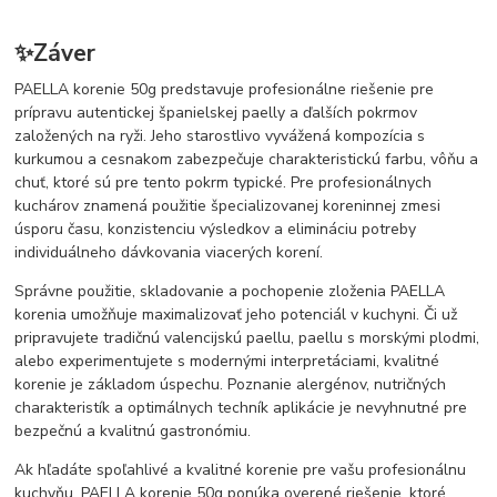
✨Záver
PAELLA korenie 50g predstavuje profesionálne riešenie pre
prípravu autentickej španielskej paelly a ďalších pokrmov
založených na ryži. Jeho starostlivo vyvážená kompozícia s
kurkumou a cesnakom zabezpečuje charakteristickú farbu, vôňu a
chuť, ktoré sú pre tento pokrm typické. Pre profesionálnych
kuchárov znamená použitie špecializovanej koreninnej zmesi
úsporu času, konzistenciu výsledkov a elimináciu potreby
individuálneho dávkovania viacerých korení.
Správne použitie, skladovanie a pochopenie zloženia PAELLA
korenia umožňuje maximalizovať jeho potenciál v kuchyni. Či už
pripravujete tradičnú valencijskú paellu, paellu s morskými plodmi,
alebo experimentujete s modernými interpretáciami, kvalitné
korenie je základom úspechu. Poznanie alergénov, nutričných
charakteristík a optimálnych techník aplikácie je nevyhnutné pre
bezpečnú a kvalitnú gastronómiu.
Ak hľadáte spoľahlivé a kvalitné korenie pre vašu profesionálnu
kuchyňu, PAELLA korenie 50g ponúka overené riešenie, ktoré