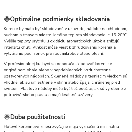
🌞Optimálne podmienky skladovania
Korenie by malo byť skladované v uzavretej nádobe na chladnom,
suchom a tmavom mieste. Ideálna teplota skladovania je 15-20°C.
Vyššie teploty urýchľujú oxidáciu aromatických látok a znižujú
intenzitu chuti. Vlhkosť môže viesť k zhrudkovaniu korenia a
vytváraniu podmienok pre rast mikróbov alebo plesní.
V profesionálnej kuchyni sa odporúča skladovať korenie v
originálnom obale alebo v nepriehľadných, vzduchotesne
uzatvorených nádobách. Sklenené nádoby s tesniacim viečkom sú
vhodné, ak sú umiestnené v skrini alebo špajzi chránenej pred
svetlom. Plastové nádoby môžu byť tiež použité, ak sú vyrobené z
potravinárskeho plastu a majú kvalitné uzávery.
🌞Doba použiteľnosti
Hotové koreninové zmesi zvyčajne majú vyznačenú minimálnu