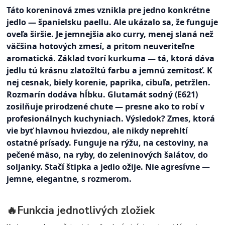
Táto koreninová zmes vznikla pre jedno konkrétne
jedlo — španielsku paellu. Ale ukázalo sa, že funguje
oveľa širšie. Je jemnejšia ako curry, menej slaná než
väčšina hotových zmesí, a pritom neuveriteľne
aromatická. Základ tvorí kurkuma — tá, ktorá dáva
jedlu tú krásnu zlatožltú farbu a jemnú zemitosť. K
nej cesnak, biely korenie, paprika, cibuľa, petržlen.
Rozmarín dodáva hĺbku. Glutamát sodný (E621)
zosilňuje prirodzené chute — presne ako to robí v
profesionálnych kuchyniach. Výsledok? Zmes, ktorá
vie byť hlavnou hviezdou, ale nikdy neprehltí
ostatné prísady. Funguje na rýžu, na cestoviny, na
pečené mäso, na ryby, do zeleninových šalátov, do
soljanky. Stačí štipka a jedlo ožije. Nie agresívne —
jemne, elegantne, s rozmerom.
🔥Funkcia jednotlivých zložiek