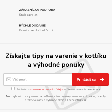
ZÁKAZNÍCKA PODPORA
Stačí zavolať
RÝCHLE DODANIE
Doručenie do 3 až 5 dní
Získajte tipy na varenie v kotlíku
a výhodné ponuky
Prihlásiť sa
Súhlasím so
spracovaním osobných údajov
za účelom zasielania newslettera.
Nechajte nám svoj e-mail a pošleme vám novinky, sezónne inšpirácie, recepty,
praktické rady a vybrané akcie z Lacnekotliky.sk.