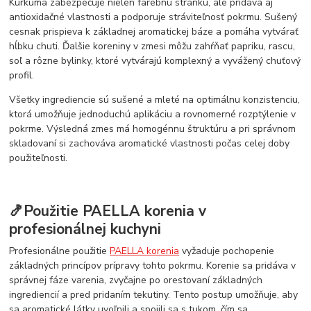
Kurkuma zabezpečuje nielen farebnú stránku, ale pridáva aj
antioxidačné vlastnosti a podporuje stráviteľnosť pokrmu. Sušený
cesnak prispieva k základnej aromatickej báze a pomáha vytvárať
hĺbku chuti. Ďalšie koreniny v zmesi môžu zahŕňať papriku, rascu,
soľ a rôzne bylinky, ktoré vytvárajú komplexný a vyvážený chuťový
profil.
Všetky ingrediencie sú sušené a mleté na optimálnu konzistenciu,
ktorá umožňuje jednoduchú aplikáciu a rovnomerné rozptýlenie v
pokrme. Výsledná zmes má homogénnu štruktúru a pri správnom
skladovaní si zachováva aromatické vlastnosti počas celej doby
použiteľnosti.
🍤Použitie PAELLA korenia v
profesionálnej kuchyni
Profesionálne použitie
PAELLA korenia
vyžaduje pochopenie
základných princípov prípravy tohto pokrmu. Korenie sa pridáva v
správnej fáze varenia, zvyčajne po orestovaní základných
ingrediencií a pred pridaním tekutiny. Tento postup umožňuje, aby
sa aromatické látky uvoľnili a spojili sa s tukom, čím sa