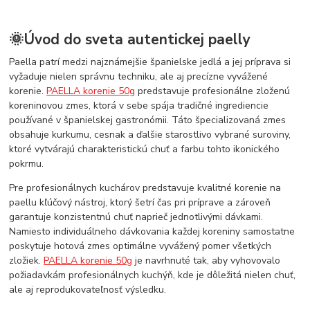
🌞Úvod do sveta autentickej paelly
Paella patrí medzi najznámejšie španielske jedlá a jej príprava si
vyžaduje nielen správnu techniku, ale aj precízne vyvážené
korenie.
PAELLA korenie 50g
predstavuje profesionálne zloženú
koreninovou zmes, ktorá v sebe spája tradičné ingrediencie
používané v španielskej gastronómii. Táto špecializovaná zmes
obsahuje kurkumu, cesnak a ďalšie starostlivo vybrané suroviny,
ktoré vytvárajú charakteristickú chuť a farbu tohto ikonického
pokrmu.
Pre profesionálnych kuchárov predstavuje kvalitné korenie na
paellu kľúčový nástroj, ktorý šetrí čas pri príprave a zároveň
garantuje konzistentnú chuť naprieč jednotlivými dávkami.
Namiesto individuálneho dávkovania každej koreniny samostatne
poskytuje hotová zmes optimálne vyvážený pomer všetkých
zložiek.
PAELLA korenie 50g
je navrhnuté tak, aby vyhovovalo
požiadavkám profesionálnych kuchýň, kde je dôležitá nielen chuť,
ale aj reprodukovateľnosť výsledku.