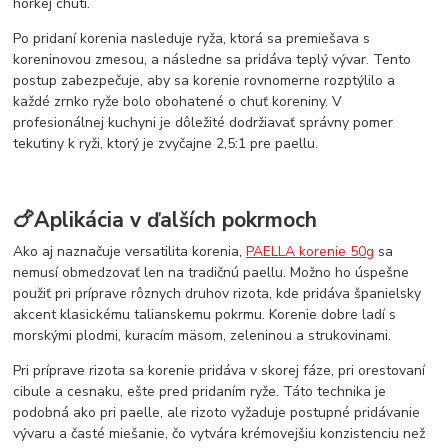
horkej chuti.
Po pridaní korenia nasleduje ryža, ktorá sa premiešava s
koreninovou zmesou, a následne sa pridáva teplý vývar. Tento
postup zabezpečuje, aby sa korenie rovnomerne rozptýlilo a
každé zrnko ryže bolo obohatené o chuť koreniny. V
profesionálnej kuchyni je dôležité dodržiavať správny pomer
tekutiny k ryži, ktorý je zvyčajne 2,5:1 pre paellu.
🍗Aplikácia v ďalších pokrmoch
Ako aj naznačuje versatilita korenia,
PAELLA korenie 50g
sa
nemusí obmedzovať len na tradičnú paellu. Možno ho úspešne
použiť pri príprave rôznych druhov rizota, kde pridáva španielsky
akcent klasickému talianskemu pokrmu. Korenie dobre ladí s
morskými plodmi, kuracím mäsom, zeleninou a strukovinami.
Pri príprave rizota sa korenie pridáva v skorej fáze, pri orestovaní
cibule a cesnaku, ešte pred pridaním ryže. Táto technika je
podobná ako pri paelle, ale rizoto vyžaduje postupné pridávanie
vývaru a časté miešanie, čo vytvára krémovejšiu konzistenciu než