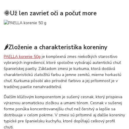
🌞Už len zavrieť oči a počuť more
🌶️Zloženie a charakteristika koreniny
PAELLA korenie 50g
je komplexná zmes niekoľkých starostlivo
vybraných ingrediencií, ktoré spoločne vytvárajú autentickú chuť
španielskej paelly. Základom zmesi je kurkuma, ktorá dodává
charakteristickú zlatožltú farbu a jemne zemitú, mierne horkastú
chuť. Kurkuma pôsobí ako prírodné farbivo a jej prítomnosť je v
tradičnej paelle nenahraditeľná.
Ďalším kľúčovým komponentom je sušený cesnak, ktorý prispieva
výraznou aromatickou zložkou a umami tónom. Cesnak v sušenej
forme ponúka koncentrovanejšiu chuť než čerstvý a lepšie sa
distribuuje v celom pokrme. V zmesi sú prítomné aj ďalšie koreniny
typické pre španielsku kuchyňu, ktoré dopĺňajú celkový profil
chuti.