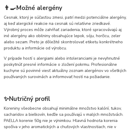
👨‍🍳Možné alergény
Cesnak, ktorý je súčasťou zmesi, patrí medzi potenciálne alergény,
aj keď alergické reakcie na cesnak sú relatívne zriedkavé.
Výrobný proces môže zahŕňať zariadenia, ktoré spracovávajú aj
iné alergény ako obilniny obsahujúce lepok, sóju, horčicu, zeler
alebo sezam. Preto je dôležité skontrolovať etiketu konkrétneho
produktu a informácie od výrobcu.
V prípade hostí s alergiami alebo intoleranciami je nevyhnutné
poskytnúť presné informácie o zložení pokrmu. Profesionálne
kuchyne sú povinné viesť aktuálny zoznam alergénov vo všetkých
používaných surovinách a informovať hostí na požiadanie.
✨Nutričný profil
Koreniny všeobecne obsahují minimálne množstvo kalórií, tukov,
sacharidov a bielkovín, keďže sa používajú v malých množstvách.
PAELLA korenie 50g nie je výnimkou. Hlavná hodnota korenia
spočíva v jeho aromatických a chuťových vlastnostiach, nie v