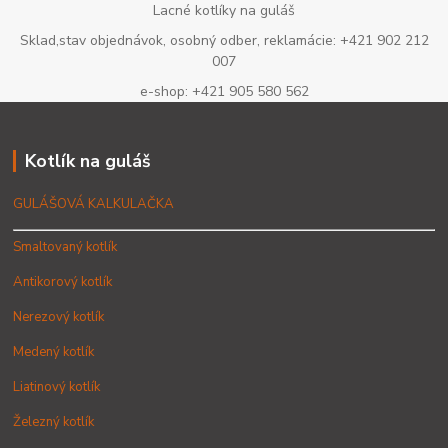
Lacné kotlíky na guláš
Sklad,stav objednávok, osobný odber, reklamácie: +421 902 212
007
e-shop: +421 905 580 562
Kotlík na guláš
GULÁŠOVÁ KALKULAČKA
Smaltovaný kotlík
Antikorový kotlík
Nerezový kotlík
Medený kotlík
Liatinový kotlík
Železný kotlík