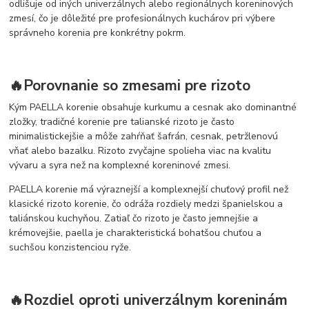
odlišuje od iných univerzálnych alebo regionálnych koreninových
zmesí, čo je dôležité pre profesionálnych kuchárov pri výbere
správneho korenia pre konkrétny pokrm.
🔥Porovnanie so zmesami pre rizoto
Kým PAELLA korenie obsahuje kurkumu a cesnak ako dominantné
zložky, tradičné korenie pre talianské rizoto je často
minimalistickejšie a môže zahŕňať šafrán, cesnak, petržlenovú
vňať alebo bazalku. Rizoto zvyčajne spolieha viac na kvalitu
vývaru a syra než na komplexné koreninové zmesi.
PAELLA korenie má výraznejší a komplexnejší chuťový profil než
klasické rizoto korenie, čo odráža rozdiely medzi španielskou a
taliánskou kuchyňou. Zatiaľ čo rizoto je často jemnejšie a
krémovejšie, paella je charakteristická bohatšou chuťou a
suchšou konzistenciou ryže.
🔥Rozdiel oproti univerzálnym koreninám