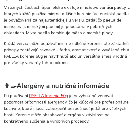
V rôznych častiach Španielska existuje množstvo variácií paelly, z
ktorých každá používa mierne odlišné korenie. Valencijská paella
je považovaná za najautentickejšiu verziu, zatiaľ čo paella de
mariscos (s morskými plodmi) je populárna v pobrežných
oblastiach. Mixta paella kombinuje mäso a morské plody.
Každá verzia môže používať mierne odlišné korenie, ale základné
princípy zostávajú rovnaké - farba, aromatickosť a vyvážená chuť.
PAELLA korenie 50g je navrhnuté ako univerzálna zmes vhodná
pre všetky varianty tohto pokrmu.
👨‍🍳Alergény a nutričné informácie
Pri používaní
PAELLA korenia 50g
je nevyhnutné venovať
pozornosť prítomnosti alergénov, čo je kľúčové pre profesionálne
kuchyne, ktoré musia zabezpečiť bezpečnosť jedál pre všetkých
hostí. Korenie môže obsahovať alergény v závislosti od
konkrétneho zloženia a výrobných procesov.