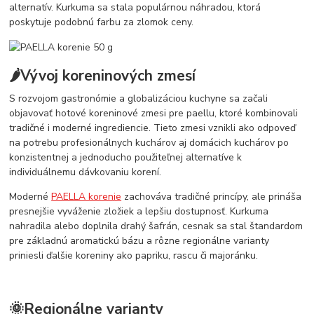
alternatív. Kurkuma sa stala populárnou náhradou, ktorá
poskytuje podobnú farbu za zlomok ceny.
🌶️Vývoj koreninových zmesí
S rozvojom gastronómie a globalizáciou kuchyne sa začali
objavovať hotové koreninové zmesi pre paellu, ktoré kombinovali
tradičné i moderné ingrediencie. Tieto zmesi vznikli ako odpoveď
na potrebu profesionálnych kuchárov aj domácich kuchárov po
konzistentnej a jednoducho použiteľnej alternatíve k
individuálnemu dávkovaniu korení.
Moderné
PAELLA korenie
zachováva tradičné princípy, ale prináša
presnejšie vyváženie zložiek a lepšiu dostupnosť. Kurkuma
nahradila alebo doplnila drahý šafrán, cesnak sa stal štandardom
pre základnú aromatickú bázu a rôzne regionálne varianty
priniesli ďalšie koreniny ako papriku, rascu či majoránku.
🌞Regionálne varianty