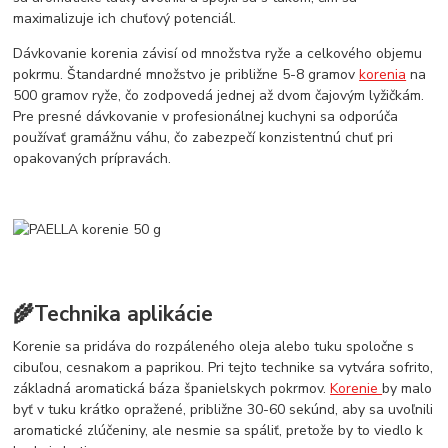
maximalizuje ich chuťový potenciál.
Dávkovanie korenia závisí od množstva ryže a celkového objemu
pokrmu. Štandardné množstvo je približne 5-8 gramov
korenia
na
500 gramov ryže, čo zodpovedá jednej až dvom čajovým lyžičkám.
Pre presné dávkovanie v profesionálnej kuchyni sa odporúča
používať gramážnu váhu, čo zabezpečí konzistentnú chuť pri
opakovaných prípravách.
🌾Technika aplikácie
Korenie sa pridáva do rozpáleného oleja alebo tuku spoločne s
cibuľou, cesnakom a paprikou. Pri tejto technike sa vytvára sofrito,
základná aromatická báza španielskych pokrmov.
Korenie
by malo
byť v tuku krátko opražené, približne 30-60 sekúnd, aby sa uvoľnili
aromatické zlúčeniny, ale nesmie sa spáliť, pretože by to viedlo k