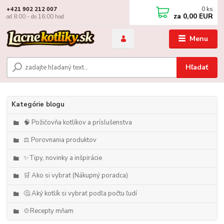
0
ks
+421 902 212 007
za
0,00 EUR
od 8:00 - do 16:00 hod
Menu
Hľadať
Kategórie blogu
🧠 Požičovňa kotlíkov a príslušenstva
⚖️ Porovnania produktov
✨Tipy, novinky a inšpirácie
🛒 Ako si vybrať (Nákupný poradca)
🤔 Aký kotlík si vybrať podľa počtu ľudí
🍲Recepty mňam