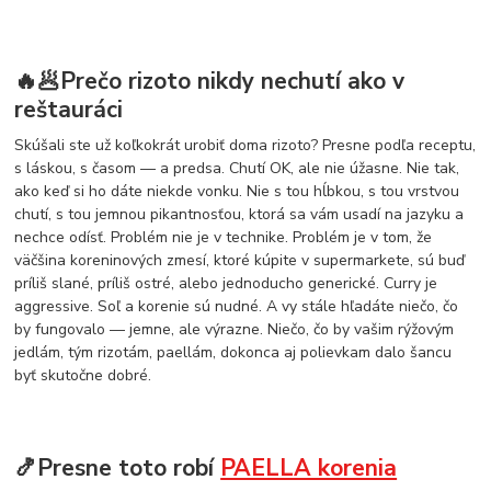
🔥🥟Prečo rizoto nikdy nechutí ako v
reštauráci
Skúšali ste už koľkokrát urobiť doma rizoto? Presne podľa receptu,
s láskou, s časom — a predsa. Chutí OK, ale nie úžasne. Nie tak,
ako keď si ho dáte niekde vonku. Nie s tou hĺbkou, s tou vrstvou
chutí, s tou jemnou pikantnosťou, ktorá sa vám usadí na jazyku a
nechce odísť. Problém nie je v technike. Problém je v tom, že
väčšina koreninových zmesí, ktoré kúpite v supermarkete, sú buď
príliš slané, príliš ostré, alebo jednoducho generické. Curry je
aggressive. Soľ a korenie sú nudné. A vy stále hľadáte niečo, čo
by fungovalo — jemne, ale výrazne. Niečo, čo by vašim rýžovým
jedlám, tým rizotám, paellám, dokonca aj polievkam dalo šancu
byť skutočne dobré.
🍤Presne toto robí
PAELLA korenia