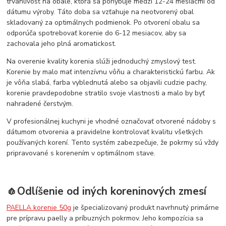
trvanlivosť na obale, ktorá sa pohybuje medzi 12-24 mesiacmi od
dátumu výroby. Táto doba sa vzťahuje na neotvorený obal
skladovaný za optimálnych podmienok. Po otvorení obalu sa
odporúča spotrebovať korenie do 6-12 mesiacov, aby sa
zachovala jeho plná aromatickost.
Na overenie kvality korenia slúži jednoduchý zmyslový test.
Korenie by malo mať intenzívnu vôňu a charakteristickú farbu. Ak
je vôňa slabá, farba vyblednutá alebo sa objavili cudzie pachy,
korenie pravdepodobne stratilo svoje vlastnosti a malo by byť
nahradené čerstvým.
V profesionálnej kuchyni je vhodné označovať otvorené nádoby s
dátumom otvorenia a pravidelne kontrolovať kvalitu všetkých
používaných korení. Tento systém zabezpečuje, že pokrmy sú vždy
pripravované s korenením v optimálnom stave.
🧄Odlíšenie od iných koreninových zmesí
PAELLA korenie 50g
je špecializovaný produkt navrhnutý primárne
pre prípravu paelly a príbuzných pokrmov. Jeho kompozícia sa