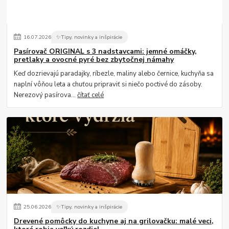
16
.
07
.
2026
✨Tipy, novinky a inšpirácie
Pasírovač ORIGINAL s 3 nadstavcami: jemné omáčky,
pretlaky a ovocné pyré bez zbytočnej námahy
Keď dozrievajú paradajky, ríbezle, maliny alebo černice, kuchyňa sa
naplní vôňou leta a chuťou pripraviť si niečo poctivé do zásoby.
Nerezový pasírova...
čítať celé
25
.
06
.
2026
✨Tipy, novinky a inšpirácie
Drevené pomôcky do kuchyne aj na grilovačku: malé veci,