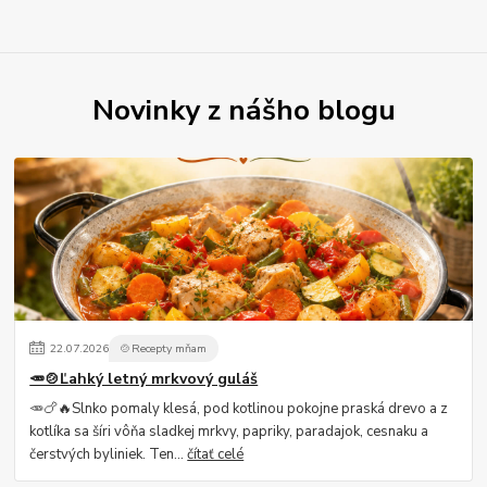
Novinky z nášho blogu
22
.
07
.
2026
🍲Recepty mňam
🥕🍲Ľahký letný mrkvový guláš
🥕🍗🔥Slnko pomaly klesá, pod kotlinou pokojne praská drevo a z
kotlíka sa šíri vôňa sladkej mrkvy, papriky, paradajok, cesnaku a
čerstvých byliniek. Ten...
čítať celé