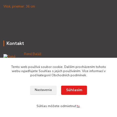
Wok, priemer: 36 cm
Kontakt
René Baláž
+421 902 212 007
od 8:00 - do 16:00 hod
Tento web používá soubor cookie. Dalším procházením tohoto
webu vyjadřujete Souhlas s jejich používáním. Více informací v
info@lacnekotliky.sk
pod kategorií Obchodních podmínek.
Súhlasím
Nastavenia
Copyright © 2014-2030 LACNEKOTLIKY.SK, všetky práva vyhradené
Súhlas môžete odmietnuť
tu
.
Vytvorené na
Eshop-rychlo.sk