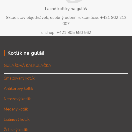
Lacné kotlíky na guláš
Sklad,stav objednávok, osobný odber, reklamácie: +421 902 212
007
e-shop: +421 905 580 562
Kotlík na guláš
GULÁŠOVÁ KALKULAČKA
Smaltovaný kotlík
Antikorový kotlík
Nerezový kotlík
Medený kotlík
Liatinový kotlík
Železný kotlík