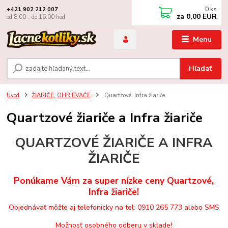
0
ks
+421 902 212 007
za
0,00 EUR
od 8:00 - do 16:00 hod
Menu
Hľadať
Úvod
ŽIARIČE, OHRIEVAČE
Quartzové, Infra žiariče
Quartzové žiariče a Infra žiariče
QUARTZOVÉ ŽIARIČE A INFRA
ŽIARIČE
Ponúkame Vám za super nízke ceny
Quartzové,
Infra žiariče!
Objednávať môžte aj telefonicky na tel: 0910 265 773 alebo SMS
Možnosť osobného odberu v sklade!