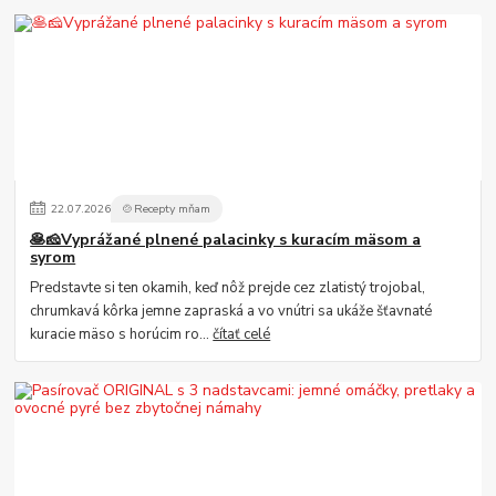
22
.
07
.
2026
🍲Recepty mňam
🥞🧀Vyprážané plnené palacinky s kuracím mäsom a
syrom
Predstavte si ten okamih, keď nôž prejde cez zlatistý trojobal,
chrumkavá kôrka jemne zapraská a vo vnútri sa ukáže šťavnaté
kuracie mäso s horúcim ro...
čítať celé