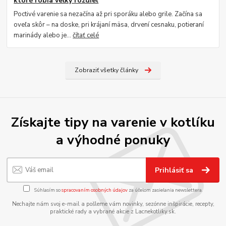
ktoré robia veľký rozdiel
Poctivé varenie sa nezačína až pri sporáku alebo grile. Začína sa
oveľa skôr – na doske, pri krájaní mäsa, drvení cesnaku, potieraní
marinády alebo je...
čítať celé
Zobraziť všetky články
Získajte tipy na varenie v kotlíku
a výhodné ponuky
Prihlásiť sa
Súhlasím so
spracovaním osobných údajov
za účelom zasielania newslettera.
Nechajte nám svoj e-mail a pošleme vám novinky, sezónne inšpirácie, recepty,
praktické rady a vybrané akcie z Lacnekotliky.sk.