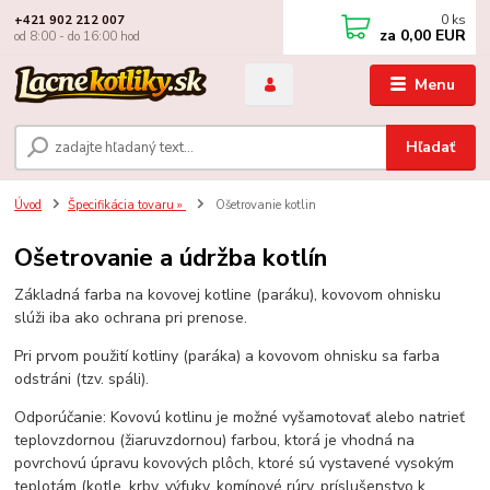
0
ks
+421 902 212 007
za
0,00 EUR
od 8:00 - do 16:00 hod
Menu
Hľadať
Úvod
Špecifikácia tovaru »
Ošetrovanie kotlin
Ošetrovanie a údržba kotlín
Základná farba na kovovej kotline (paráku), kovovom ohnisku
slúži iba ako ochrana pri prenose.
Pri prvom použití kotliny (paráka) a kovovom ohnisku sa farba
odstráni (tzv. spáli).
Odporúčanie: Kovovú kotlinu je možné vyšamotovať alebo natrieť
teplovzdornou (žiaruvzdornou) farbou, ktorá je vhodná na
povrchovú úpravu kovových plôch, ktoré sú vystavené vysokým
teplotám (kotle, krby, výfuky, komínové rúry, príslušenstvo k