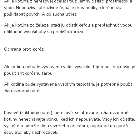
Ak je kotlina z nerezovej ocele: Použi jemný čistiaci prostriedok a
vodu. Nepoužívaj abrazívne čistiace prostriedky, ktoré môžu
poškriabať povrch. A do sucha utrieť.
Ak je kotlina zo železa: stačí ju očistiť kefou a prepláchnuť vodou,
dôkladne vysušiť aby sa predišlo korózii.
Ochrana proti korózii:
Ak kotlina nebude vystavená veľmi vysokým teplotám, najlepšie je
použiť antikoróznu farbu.
Ak kotlina bude vystavená vysokým teplotám, je potrebné použiť
žiaruvzdorný náter.
Kovové (základný náter), nerezové, smaltované a žiaruvzdorné
kotliny nenechávajte vonku, keď ich nepoužívate. Vždy ich očistite,
vysušte a odložte do uzavretého priestoru, napríklad do garáže,
šopy atď, aby nezhrdzaveli.