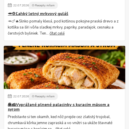
22
.
07
.
2026
🍲Recepty mňam
🥕🍲Ľahký letný mrkvový guláš
🥕🍗🔥Slnko pomaly klesá, pod kotlinou pokojne praská drevo a z
kotlíka sa šíri vôňa sladkej mrkvy, papriky, paradajok, cesnaku a
čerstvých byliniek. Ten...
čítať celé
22
.
07
.
2026
🍲Recepty mňam
🥞🧀Vyprážané plnené palacinky s kuracím mäsom a
syrom
Predstavte si ten okamih, keď nôž prejde cez zlatistý trojobal,
chrumkavá kôrka jemne zapraská a vo vnútri sa ukáže šťavnaté