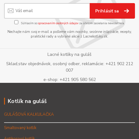
Prihlásiť sa
Súhlasím so
spracovaním osobných údajov
za účelom zasielania newslettera.
Nechajte nám svoj e-mail a pošleme vám novinky, sezónne inšpirácie, recepty,
praktické rady a vybrané akcie z Lacnekotliky.sk.
Lacné kotlíky na guláš
Sklad,stav objednávok, osobný odber, reklamácie: +421 902 212
007
e-shop: +421 905 580 562
Kotlík na guláš
GULÁŠOVÁ KALKULAČKA
Smaltovaný kotlík
Antikorový kotlík