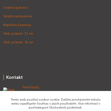
Oceľová panvica
Smaltovaná panvica
Nepriľnavá panvica
Wok, priemer: 31 cm
Wok, priemer: 36 cm
Kontakt
René Baláž
+421 902 212 007
od 8:00 - do 16:00 hod
Tento web používá soubor cookie. Dalším procházením tohoto
webu vyjadřujete Souhlas s jejich používáním. Více informací v
info@lacnekotliky.sk
pod kategorií Obchodních podmínek.