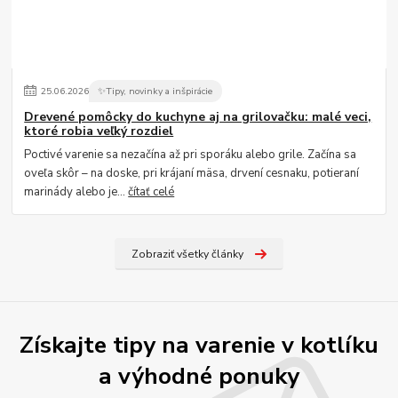
25
.
06
.
2026
✨Tipy, novinky a inšpirácie
Drevené pomôcky do kuchyne aj na grilovačku: malé veci,
ktoré robia veľký rozdiel
Poctivé varenie sa nezačína až pri sporáku alebo grile. Začína sa
oveľa skôr – na doske, pri krájaní mäsa, drvení cesnaku, potieraní
marinády alebo je...
čítať celé
Zobraziť všetky články
Získajte tipy na varenie v kotlíku
a výhodné ponuky