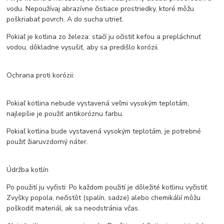
vodu. Nepoužívaj abrazívne čistiace prostriedky, ktoré môžu
poškriabať povrch. A do sucha utrieť.
Pokiaľ je kotlina zo železa: stačí ju očistiť kefou a prepláchnuť
vodou, dôkladne vysušiť, aby sa predišlo korózii.
Ochrana proti korózii:
Pokiaľ kotlina nebude vystavená veľmi vysokým teplotám,
najlepšie je použiť antikoróznu farbu.
Pokiaľ kotlina bude vystavená vysokým teplotám, je potrebné
použiť žiaruvzdorný náter.
Údržba kotlín
Po použití ju vyčisti: Po každom použití je dôležité kotlinu vyčistiť.
Zvyšky popola, nečistôt (spalín, sadze) alebo chemikálií môžu
poškodiť materiál, ak sa neodstránia včas.