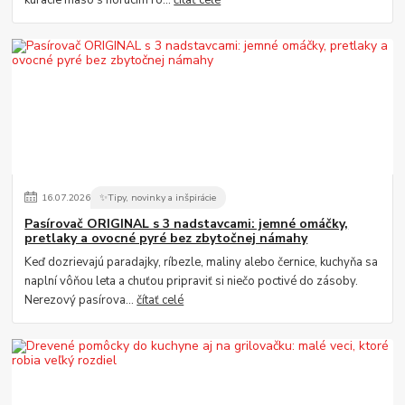
kuracie mäso s horúcim ro...
čítať celé
16
.
07
.
2026
✨Tipy, novinky a inšpirácie
Pasírovač ORIGINAL s 3 nadstavcami: jemné omáčky,
pretlaky a ovocné pyré bez zbytočnej námahy
Keď dozrievajú paradajky, ríbezle, maliny alebo černice, kuchyňa sa
naplní vôňou leta a chuťou pripraviť si niečo poctivé do zásoby.
Nerezový pasírova...
čítať celé