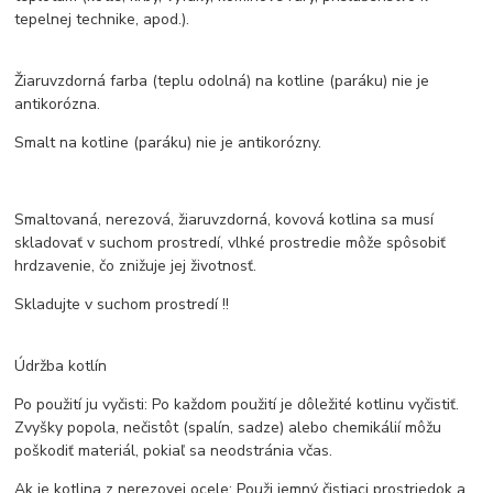
tepelnej technike, apod.).
Žiaruvzdorná farba (teplu odolná) na kotline (paráku) nie je
antikorózna.
Smalt na kotline (paráku) nie je antikorózny.
Smaltovaná, nerezová, žiaruvzdorná, kovová kotlina sa musí
skladovať v suchom prostredí, vlhké prostredie môže spôsobiť
hrdzavenie, čo znižuje jej životnosť.
Skladujte v suchom prostredí !!
Údržba kotlín
Po použití ju vyčisti: Po každom použití je dôležité kotlinu vyčistiť.
Zvyšky popola, nečistôt (spalín, sadze) alebo chemikálií môžu
poškodiť materiál, pokiaľ sa neodstránia včas.
Ak je kotlina z nerezovej ocele: Použi jemný čistiaci prostriedok a