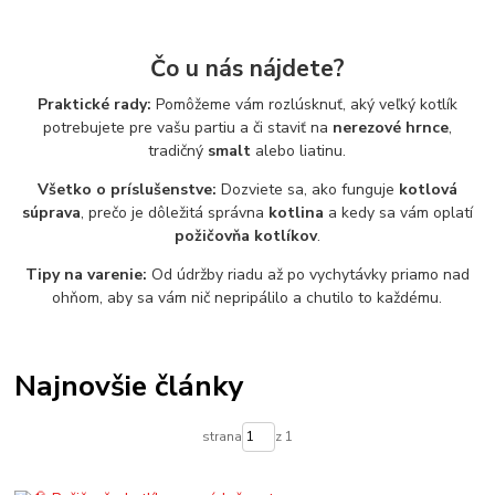
Čo u nás nájdete?
Praktické rady:
Pomôžeme vám rozlúsknuť, aký veľký kotlík
potrebujete pre vašu partiu a či staviť na
nerezové hrnce
,
tradičný
smalt
alebo liatinu.
Všetko o príslušenstve:
Dozviete sa, ako funguje
kotlová
súprava
, prečo je dôležitá správna
kotlina
a kedy sa vám oplatí
požičovňa kotlíkov
.
Tipy na varenie:
Od údržby riadu až po vychytávky priamo nad
ohňom, aby sa vám nič nepripálilo a chutilo to každému.
Najnovšie články
strana
z 1