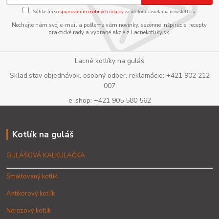
Súhlasím so
spracovaním osobných údajov
za účelom zasielania newslettera.
Nechajte nám svoj e-mail a pošleme vám novinky, sezónne inšpirácie, recepty,
praktické rady a vybrané akcie z Lacnekotliky.sk.
Lacné kotlíky na guláš
Sklad,stav objednávok, osobný odber, reklamácie: +421 902 212
007
e-shop: +421 905 580 562
Kotlík na guláš
GULÁŠOVÁ KALKULAČKA
Smaltovaný kotlík
Antikorový kotlík
Nerezový kotlík