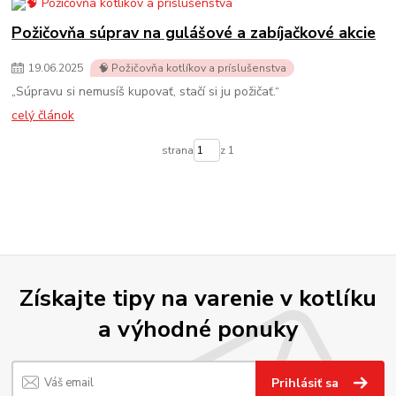
Požičovňa súprav na gulášové a zabíjačkové akcie
19
.
06
.
2025
🧠 Požičovňa kotlíkov a príslušenstva
„Súpravu si nemusíš kupovať, stačí si ju požičať.“
celý článok
strana
z 1
Získajte tipy na varenie v kotlíku
a výhodné ponuky
Prihlásiť sa