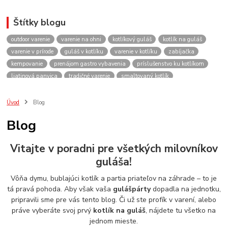
Štítky blogu
outdoor varenie
varenie na ohni
kotlíkový guláš
kotlík na guláš
varenie v prírode
guláš v kotlíku
varenie v kotlíku
zabíjačka
kempovanie
prenájom gastro vybavenia
príslušenstvo ku kotlíkom
liatinová panvica
tradičné varenie
smaltovaný kotlík
recepty do kotlíka
lacnekotliky.sk
požičovňa
prenájom
guláš
akcie
spoločenské akcie
rodinné oslavy
firemné akcie
kotlik
Úvod
Blog
kotlík
kotliky
kotlíky
kotol
kotly
kotlikovy
kotlíkový
Blog
rental
rentals
tour
turistika
travel
cestovanie
kemp
varenie
firemné oslavy
požičovňa horákov
plynový horák na guláš
Vitajte v poradni pre všetkých milovníkov
varenie gulášu
požičovňa hrncov
nerezový hrniec 30l
oslava
guláša!
Viničné
plynový horák
výber kotlíka
Vôňa dymu, bublajúci kotlík a partia priateľov na záhrade – to je
tá pravá pohoda. Aby však vaša
gulášpárty
dopadla na jednotku,
pripravili sme pre vás tento blog. Či už ste profík v varení, alebo
práve vyberáte svoj prvý
kotlík na guláš
, nájdete tu všetko na
jednom mieste.