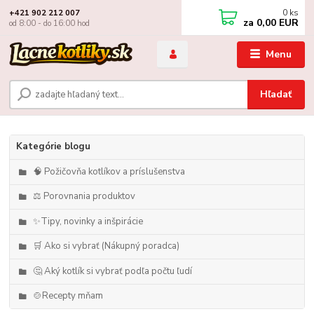
0
ks
+421 902 212 007
za
0,00 EUR
od 8:00 - do 16:00 hod
Menu
Hľadať
Kategórie blogu
🧠 Požičovňa kotlíkov a príslušenstva
⚖️ Porovnania produktov
✨Tipy, novinky a inšpirácie
🛒 Ako si vybrať (Nákupný poradca)
🤔 Aký kotlík si vybrať podľa počtu ľudí
🍲Recepty mňam