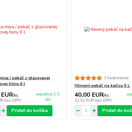
misa / pekáč z glazovanej
1 hodnotenie
vej hliny 6 l
Hlinený pekáč na kačicu 5 L
 EUR
40,00 EUR
expedícia 3-5
ex
/
ks
/
ks
dní
UR
bez DPH
32,52 EUR
bez DPH
Pridať do košíka
Pridať do koš