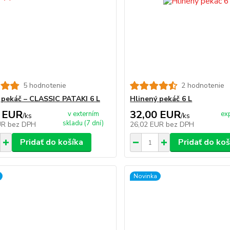
5 hodnotenie
2 hodnotenie
 pekáč – CLASSIC PATAKI 6 L
Hlinený pekáč 6 L
 EUR
32,00 EUR
v externím
ex
/
ks
/
ks
skladu (7 dní)
UR
bez DPH
26,02 EUR
bez DPH
Pridať do košíka
Pridať do koš
Novinka