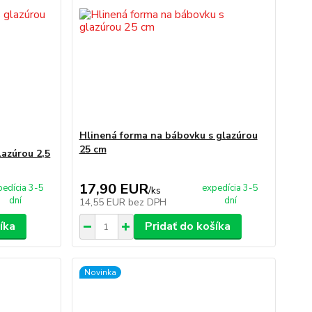
Hlinená forma na bábovku s glazúrou
25 cm
lazúrou 2,5
17,90 EUR
pedícia 3-5
expedícia 3-5
/
ks
dní
dní
14,55 EUR
bez DPH
íka
Pridať do košíka
Novinka