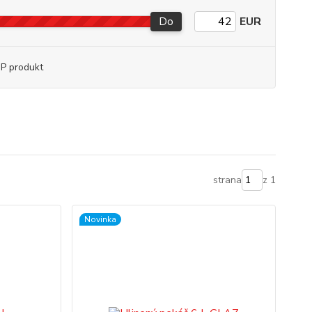
Do
EUR
P produkt
strana
z 1
Novinka