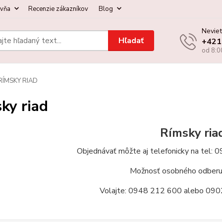
ovňa
Recenzie zákazníkov
Blog
Neviet
Hľadať
+421
od 8:0
RÍMSKY RIAD
ky riad
Rímsky ria
Objednávať môžte aj telefonicky na tel
Možnosť osobného odberu 
Volajte:
0948 212 600
alebo 090