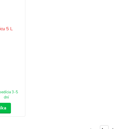
pedícia 3-5
dní
íka