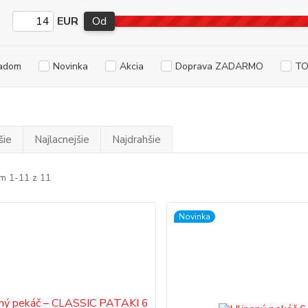
EUR
Od
adom
Novinka
Akcia
Doprava ZADARMO
TO
šie
Najlacnejšie
Najdrahšie
m 1-11 z 11
Novinka