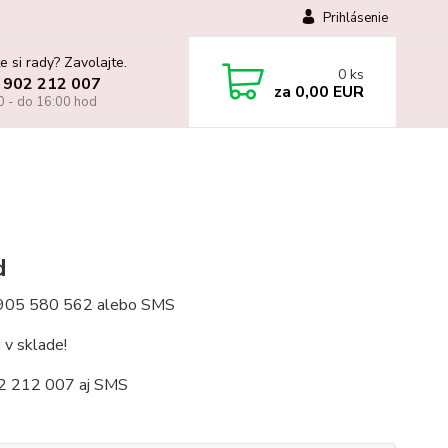
Prihlásenie
e si rady? Zavolajte.
0
ks
 902 212 007
za
0,00 EUR
0 - do 16:00 hod
d
: 0905 580 562 alebo SMS
v sklade!
2 212 007 aj SMS