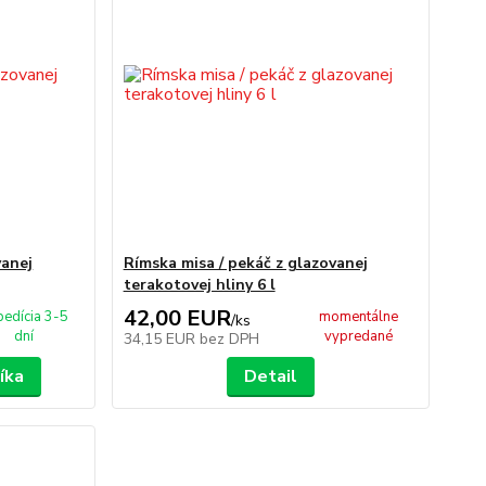
vanej
Rímska misa / pekáč z glazovanej
terakotovej hliny 6 l
42,00 EUR
pedícia 3-5
momentálne
/
ks
dní
vypredané
34,15 EUR
bez DPH
íka
Detail