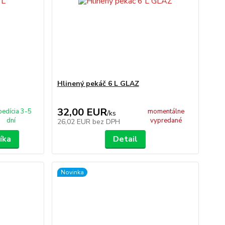
Hlinený pekáč 6 L GLAZ
32,00 EUR
pedícia 3-5
momentálne
/
ks
dní
vypredané
26,02 EUR
bez DPH
íka
Detail
Novinka