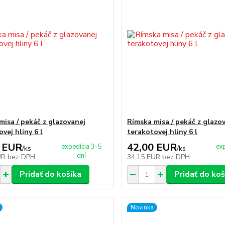
misa / pekáč z glazovanej
Rímska misa / pekáč z glazo
vej hliny 6 l
terakotovej hliny 6 l
 EUR
42,00 EUR
expedícia 3-5
ex
/
ks
/
ks
dní
UR
bez DPH
34,15 EUR
bez DPH
Pridať do košíka
Pridať do koš
Novinka