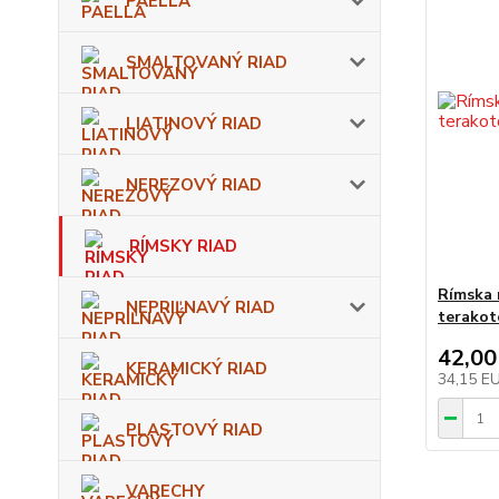
PAELLA
SMALTOVANÝ RIAD
LIATINOVÝ RIAD
NEREZOVÝ RIAD
RÍMSKY RIAD
Rímska 
NEPRIĽNAVÝ RIAD
terakoto
42,00
KERAMICKÝ RIAD
34,15 E
PLASTOVÝ RIAD
VARECHY