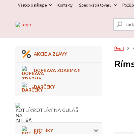
Všetko o nákupe
Kontakty
Špecifikácia tovaru
Požič
Úvod
AKCIE A ZĽAVY
Ríms
DOPRAVA ZDARMA !!
DARČEKY
KOTLÍKY NA GULÁŠ
KOTLÍKY