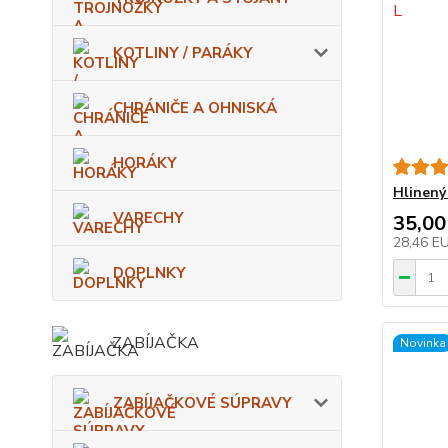
KOTLINY / PARÁKY
CHRÁNIČE A OHNISKÁ
HORÁKY
Hlinený
VARECHY
35,00
28,46 E
DOPLNKY
ZABÍJAČKA
Novinka
ZABÍJAČKOVÉ SÚPRAVY