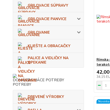
GRILOVACIE SÚPRAVY
GRILOVACIE PANVICE
GRILOVANIE
KLIEŠTE A OBRACAČKY
PALICE A VIDLIČKY NA
Rímska 
OPEKANIE
terakoto
42,00
34,15 E
DOMÁCE POTREBY
DREVENÉ VÝROBKY
Novinka