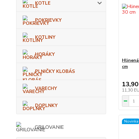
KOTLE
POKRIEVKY
KOTLINY
HORÁKY
Hlinená
cm
PLNIČKY KLOBÁS
13,90
VARECHY
11,30 E
DOPLNKY
Novinka
GRILOVANIE