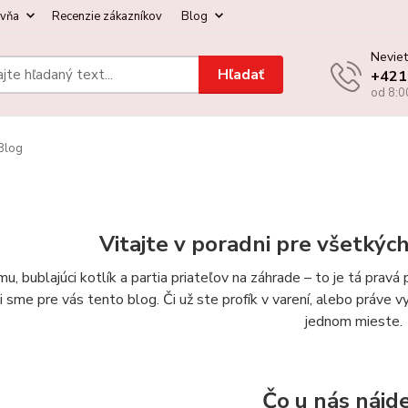
ovňa
Recenzie zákazníkov
Blog
Neviet
Hľadať
+421
od 8:0
Blog
Vitajte v poradni pre všetkýc
u, bublajúci kotlík a partia priateľov na záhrade – to je tá prav
li sme pre vás tento blog. Či už ste profík v varení, alebo práve 
jednom mieste.
Čo u nás nájd