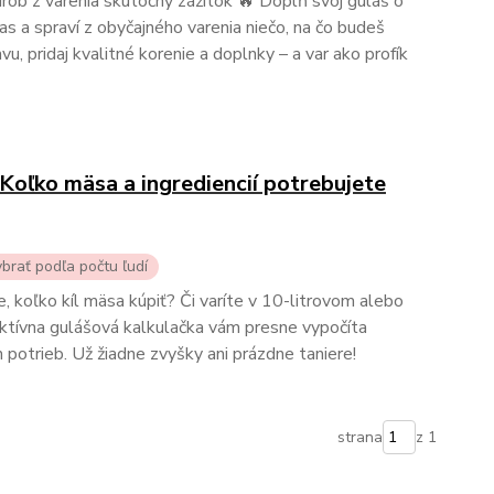
rob z varenia skutočný zážitok 🔥 Doplň svoj guláš o
čas a spraví z obyčajného varenia niečo, na čo budeš
u, pridaj kvalitné korenie a doplnky – a var ako profík
Koľko mäsa a ingrediencií potrebujete
ybrať podľa počtu ľudí
, koľko kíl mäsa kúpiť? Či varíte v 10-litrovom alebo
aktívna gulášová kalkulačka vám presne vypočíta
 potrieb. Už žiadne zvyšky ani prázdne taniere!
strana
z 1