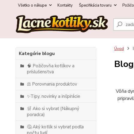
Všetko o nákupe
Kontakty
Špecifikácia tovaru
Požič
Úvod
Kategórie blogu
Blog
🧠 Požičovňa kotlíkov a
príslušenstva
⚖️ Porovnania produktov
Vôňa dym
✨Tipy, novinky a inšpirácie
pripravi
🛒 Ako si vybrať (Nákupný
poradca)
🤔 Aký kotlík si vybrať podľa
počtu ľudí