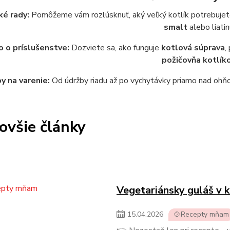
ké rady:
Pomôžeme vám rozlúsknuť, aký veľký kotlík potrebujete 
smalt
alebo liatin
 o príslušenstve:
Dozviete sa, ako funguje
kotlová súprava
,
požičovňa kotlík
y na varenie:
Od údržby riadu až po vychytávky priamo nad ohňom
ovšie články
Vegetariánsky guláš v k
15
.
04
.
2026
🍲Recepty mňam