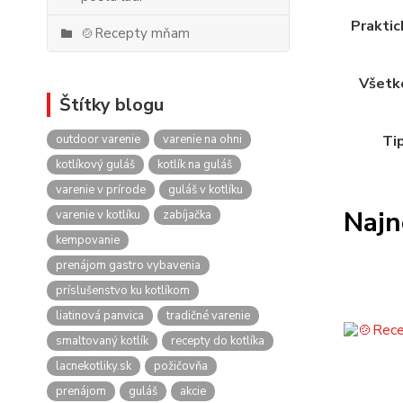
Praktic
🍲Recepty mňam
Všetko
Štítky blogu
outdoor varenie
varenie na ohni
Tip
kotlíkový guláš
kotlík na guláš
varenie v prírode
guláš v kotlíku
Najn
varenie v kotlíku
zabíjačka
kempovanie
prenájom gastro vybavenia
príslušenstvo ku kotlíkom
liatinová panvica
tradičné varenie
smaltovaný kotlík
recepty do kotlíka
lacnekotliky.sk
požičovňa
prenájom
guláš
akcie