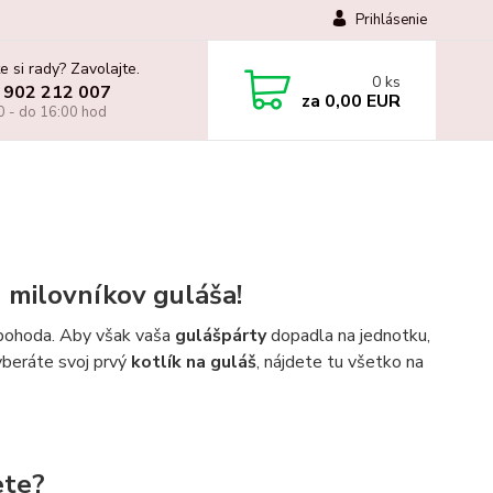
Prihlásenie
e si rady? Zavolajte.
0
ks
 902 212 007
za
0,00 EUR
0 - do 16:00 hod
h milovníkov guláša!
á pohoda. Aby však vaša
gulášpárty
dopadla na jednotku,
vyberáte svoj prvý
kotlík na guláš
, nájdete tu všetko na
ete?