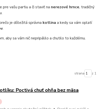
pre vašu partiu a či staviť na
nerezové hrnce
, tradičný
u.
 prečo je dôležitá správna
kotlina
a kedy sa vám oplatí
ov
.
, aby sa vám nič nepripálilo a chutilo to každému.
strana
z 1
otlíku: Poctivá chuť ohňa bez mäsa