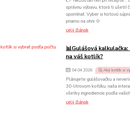
👉 Nezostaň len pri recepte… u
správnu výbavu, ktorá ti ušetrí 
spomínať. Vyber si hotovú súprav
priamo na ohni 🍲
celý článok
📊Gulášová kalkulačka: 
na váš kotlík?
04
.
04
.
2026
🤔 Aký kotlík si v
Plánujete gulášovačku a neviete
30-litrovom kotlíku, naša inter
všetky ingrediencie podľa vašich
celý článok