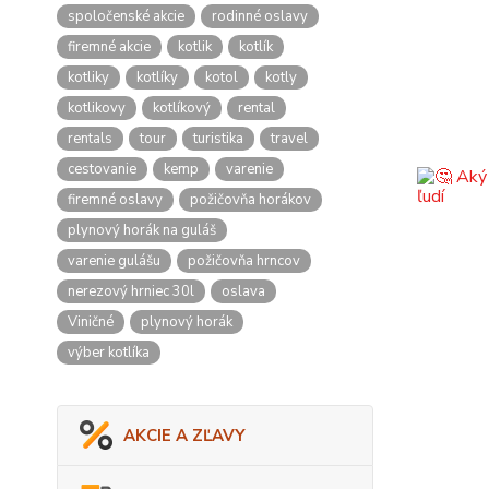
spoločenské akcie
rodinné oslavy
firemné akcie
kotlik
kotlík
kotliky
kotlíky
kotol
kotly
kotlikovy
kotlíkový
rental
rentals
tour
turistika
travel
cestovanie
kemp
varenie
firemné oslavy
požičovňa horákov
plynový horák na guláš
varenie gulášu
požičovňa hrncov
nerezový hrniec 30l
oslava
Viničné
plynový horák
výber kotlíka
AKCIE A ZĽAVY