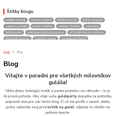
Štítky blogu
outdoor varenie
varenie na ohni
kotlíkový guláš
kotlík na guláš
varenie v prírode
guláš v kotlíku
varenie v kotlíku
zabíjačka
kempovanie
prenájom gastro vybavenia
príslušenstvo ku kotlíkom
liatinová panvica
tradičné varenie
smaltovaný kotlík
recepty do kotlíka
lacnekotliky.sk
požičovňa
prenájom
guláš
akcie
spoločenské akcie
rodinné oslavy
firemné akcie
kotlik
Úvod
Blog
kotlík
kotliky
kotlíky
kotol
kotly
kotlikovy
kotlíkový
Blog
rental
rentals
tour
turistika
travel
cestovanie
kemp
varenie
firemné oslavy
požičovňa horákov
plynový horák na guláš
Vitajte v poradni pre všetkých milovníkov
varenie gulášu
požičovňa hrncov
nerezový hrniec 30l
oslava
guláša!
Viničné
plynový horák
výber kotlíka
Vôňa dymu, bublajúci kotlík a partia priateľov na záhrade – to je
tá pravá pohoda. Aby však vaša
gulášpárty
dopadla na jednotku,
pripravili sme pre vás tento blog. Či už ste profík v varení, alebo
práve vyberáte svoj prvý
kotlík na guláš
, nájdete tu všetko na
jednom mieste.