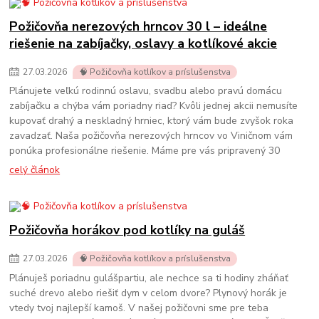
Požičovňa nerezových hrncov 30 l – ideálne
riešenie na zabíjačky, oslavy a kotlíkové akcie
27
.
03
.
2026
🧠 Požičovňa kotlíkov a príslušenstva
Plánujete veľkú rodinnú oslavu, svadbu alebo pravú domácu
zabíjačku a chýba vám poriadny riad? Kvôli jednej akcii nemusíte
kupovať drahý a neskladný hrniec, ktorý vám bude zvyšok roka
zavadzať. Naša požičovňa nerezových hrncov vo Viničnom vám
ponúka profesionálne riešenie. Máme pre vás pripravený 30
celý článok
Požičovňa horákov pod kotlíky na guláš
27
.
03
.
2026
🧠 Požičovňa kotlíkov a príslušenstva
Plánuješ poriadnu gulášpartiu, ale nechce sa ti hodiny zháňať
suché drevo alebo riešiť dym v celom dvore? Plynový horák je
vtedy tvoj najlepší kamoš. V našej požičovni sme pre teba