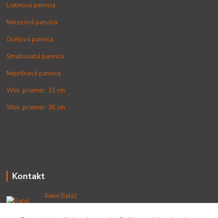
Liatinová panvica
Nerezová panvica
Oceľová panvica
Smaltovaná panvica
Nepriľnavá panvica
Wok, priemer: 31 cm
Wok, priemer: 36 cm
Kontakt
René Baláž
+421 902 212 007
od 8:00 - do 16:00 hod