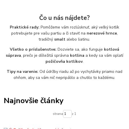
Čo u nás nájdete?
Praktické rady:
Pomôžeme vám rozlúsknuť, aký veľký kotlík
potrebujete pre vašu partiu a či staviť na
nerezové hrnce
,
tradičný
smalt
alebo liatinu.
Všetko o príslušenstve:
Dozviete sa, ako funguje
kotlová
súprava
, prečo je dôležitá správna
kotlina
a kedy sa vám oplatí
požičovňa kotlíkov
.
Tipy na varenie:
Od údržby riadu až po vychytávky priamo nad
ohňom, aby sa vám nič nepripálilo a chutilo to každému.
Najnovšie články
strana
z 1