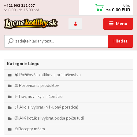
0
ks
+421 902 212 007
za
0,00 EUR
od 8:00 - do 16:00 hod
Menu
Hľadať
Kategórie blogu
🧠 Požičovňa kotlíkov a príslušenstva
⚖️ Porovnania produktov
✨Tipy, novinky a inšpirácie
🛒 Ako si vybrať (Nákupný poradca)
🤔 Aký kotlík si vybrať podľa počtu ľudí
🍲Recepty mňam