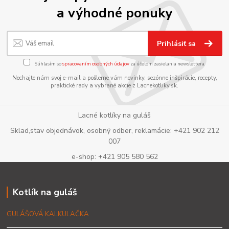
a výhodné ponuky
Prihlásiť sa
Súhlasím so
spracovaním osobných údajov
za účelom zasielania newslettera.
Nechajte nám svoj e-mail a pošleme vám novinky, sezónne inšpirácie, recepty,
praktické rady a vybrané akcie z Lacnekotliky.sk.
Lacné kotlíky na guláš
Sklad,stav objednávok, osobný odber, reklamácie: +421 902 212
007
e-shop: +421 905 580 562
Kotlík na guláš
GULÁŠOVÁ KALKULAČKA