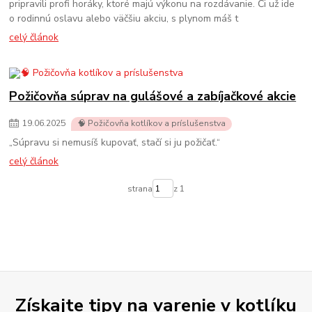
pripravili profi horáky, ktoré majú výkonu na rozdávanie. Či už ide
o rodinnú oslavu alebo väčšiu akciu, s plynom máš t
celý článok
Požičovňa súprav na gulášové a zabíjačkové akcie
19
.
06
.
2025
🧠 Požičovňa kotlíkov a príslušenstva
„Súpravu si nemusíš kupovať, stačí si ju požičať.“
celý článok
strana
z 1
Získajte tipy na varenie v kotlíku