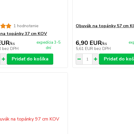
1 hodnotenie
Obuvák na topánky 57 cm 
na topánky 37 cm KOV
EUR
6,90 EUR
expedícia 3-5
ex
/
ks
/
ks
dní
R
bez DPH
5,61 EUR
bez DPH
Pridať do košíka
Pridať do koš