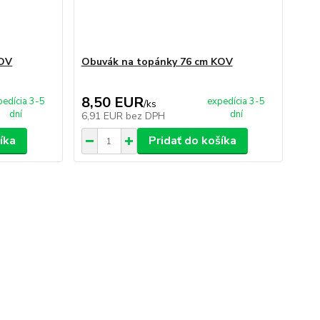
KOV
Obuvák na topánky 76 cm KOV
8,50 EUR
pedícia 3-5
expedícia 3-5
/
ks
dní
dní
6,91 EUR
bez DPH
íka
Pridať do košíka