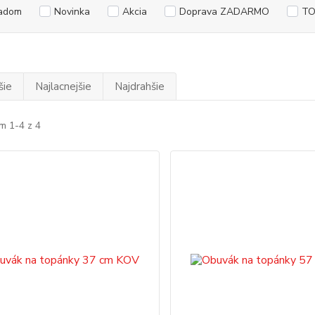
adom
Novinka
Akcia
Doprava ZADARMO
TO
šie
Najlacnejšie
Najdrahšie
m 1-4 z 4