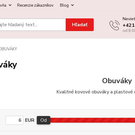
ovňa
Recenzie zákazníkov
Blog
Neviet
Hľadať
+421
od 8:0
OBUVÁKY
váky
Obuváky
Kvalitné kovové obuváky a plastové
EUR
Od