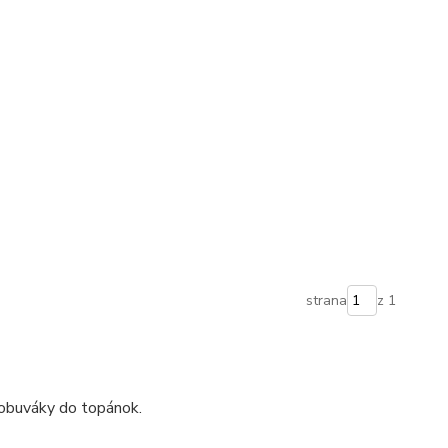
strana
z 1
 obuváky do topánok.