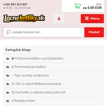
0
ks
+421 902 212 007
za
0,00 EUR
od 8:00 - do 16:00 hod
Menu
Hľadať
Kategórie blogu
🧠 Požičovňa kotlíkov a príslušenstva
⚖️ Porovnania produktov
✨Tipy, novinky a inšpirácie
🛒 Ako si vybrať (Nákupný poradca)
🤔 Aký kotlík si vybrať podľa počtu ľudí
🍲Recepty mňam