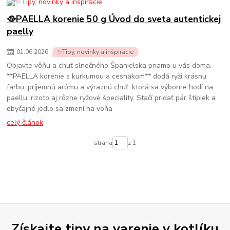
🥘PAELLA korenie 50 g Úvod do sveta autentickej
paelly
01
.
06
.
2026
✨Tipy, novinky a inšpirácie
Objavte vôňu a chuť slnečného Španielska priamo u vás doma.
**PAELLA korenie s kurkumou a cesnakom** dodá ryži krásnu
farbu, príjemnú arómu a výraznú chuť, ktorá sa výborne hodí na
paellu, rizoto aj rôzne ryžové špeciality. Stačí pridať pár štipiek a
obyčajné jedlo sa zmení na voňa
celý článok
strana
z 1
Získajte tipy na varenie v kotlíku