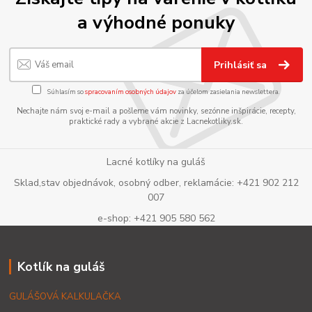
a výhodné ponuky
Prihlásiť sa
Súhlasím so
spracovaním osobných údajov
za účelom zasielania newslettera.
Nechajte nám svoj e-mail a pošleme vám novinky, sezónne inšpirácie, recepty,
praktické rady a vybrané akcie z Lacnekotliky.sk.
Lacné kotlíky na guláš
Sklad,stav objednávok, osobný odber, reklamácie: +421 902 212
007
e-shop: +421 905 580 562
Kotlík na guláš
GULÁŠOVÁ KALKULAČKA