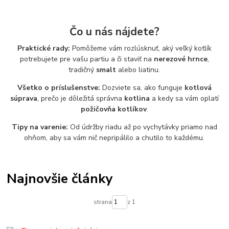
Čo u nás nájdete?
Praktické rady:
Pomôžeme vám rozlúsknuť, aký veľký kotlík
potrebujete pre vašu partiu a či staviť na
nerezové hrnce
,
tradičný
smalt
alebo liatinu.
Všetko o príslušenstve:
Dozviete sa, ako funguje
kotlová
súprava
, prečo je dôležitá správna
kotlina
a kedy sa vám oplatí
požičovňa kotlíkov
.
Tipy na varenie:
Od údržby riadu až po vychytávky priamo nad
ohňom, aby sa vám nič nepripálilo a chutilo to každému.
Najnovšie články
strana
z 1