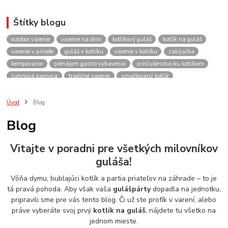
Štítky blogu
outdoor varenie
varenie na ohni
kotlíkový guláš
kotlík na guláš
varenie v prírode
guláš v kotlíku
varenie v kotlíku
zabíjačka
kempovanie
prenájom gastro vybavenia
príslušenstvo ku kotlíkom
liatinová panvica
tradičné varenie
smaltovaný kotlík
recepty do kotlíka
lacnekotliky.sk
požičovňa
prenájom
guláš
akcie
spoločenské akcie
rodinné oslavy
firemné akcie
kotlik
Úvod
Blog
kotlík
kotliky
kotlíky
kotol
kotly
kotlikovy
kotlíkový
Blog
rental
rentals
tour
turistika
travel
cestovanie
kemp
varenie
firemné oslavy
požičovňa horákov
plynový horák na guláš
Vitajte v poradni pre všetkých milovníkov
varenie gulášu
požičovňa hrncov
nerezový hrniec 30l
oslava
guláša!
Viničné
plynový horák
výber kotlíka
Vôňa dymu, bublajúci kotlík a partia priateľov na záhrade – to je
tá pravá pohoda. Aby však vaša
gulášpárty
dopadla na jednotku,
pripravili sme pre vás tento blog. Či už ste profík v varení, alebo
práve vyberáte svoj prvý
kotlík na guláš
, nájdete tu všetko na
jednom mieste.