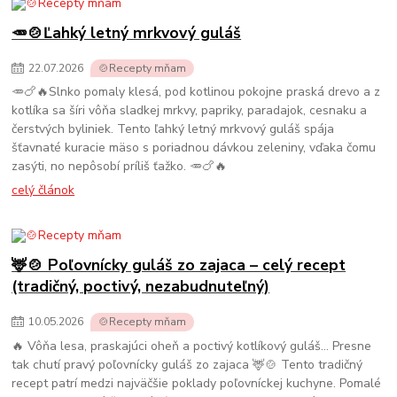
🥕🍲Ľahký letný mrkvový guláš
22
.
07
.
2026
🍲Recepty mňam
🥕🍗🔥Slnko pomaly klesá, pod kotlinou pokojne praská drevo a z
kotlíka sa šíri vôňa sladkej mrkvy, papriky, paradajok, cesnaku a
čerstvých byliniek. Tento ľahký letný mrkvový guláš spája
šťavnaté kuracie mäso s poriadnou dávkou zeleniny, vďaka čomu
zasýti, no nepôsobí príliš ťažko. 🥕🍗🔥
celý článok
🦌🍲 Poľovnícky guláš zo zajaca – celý recept
(tradičný, poctivý, nezabudnuteľný)
10
.
05
.
2026
🍲Recepty mňam
🔥 Vôňa lesa, praskajúci oheň a poctivý kotlíkový guláš… Presne
tak chutí pravý poľovnícky guláš zo zajaca 🦌🍲 Tento tradičný
recept patrí medzi najväčšie poklady poľovníckej kuchyne. Pomalé