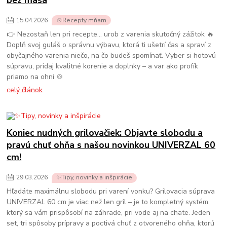
bez mäsa
15
.
04
.
2026
🍲Recepty mňam
👉 Nezostaň len pri recepte… urob z varenia skutočný zážitok 🔥
Doplň svoj guláš o správnu výbavu, ktorá ti ušetrí čas a spraví z
obyčajného varenia niečo, na čo budeš spomínať. Vyber si hotovú
súpravu, pridaj kvalitné korenie a doplnky – a var ako profík
priamo na ohni 🍲
celý článok
Koniec nudných grilovačiek: Objavte slobodu a
pravú chuť ohňa s našou novinkou UNIVERZAL 60
cm!
29
.
03
.
2026
✨Tipy, novinky a inšpirácie
Hľadáte maximálnu slobodu pri varení vonku? Grilovacia súprava
UNIVERZAL 60 cm je viac než len gril – je to kompletný systém,
ktorý sa vám prispôsobí na záhrade, pri vode aj na chate. Jeden
set, tri spôsoby prípravy a poctivá chuť z otvoreného ohňa, ktorú