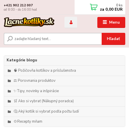
0
ks
+421 902 212 007
za
0,00 EUR
od 8:00 - do 16:00 hod
Menu
Hľadať
Kategórie blogu
🧠 Požičovňa kotlíkov a príslušenstva
⚖️ Porovnania produktov
✨Tipy, novinky a inšpirácie
🛒 Ako si vybrať (Nákupný poradca)
🤔 Aký kotlík si vybrať podľa počtu ľudí
🍲Recepty mňam