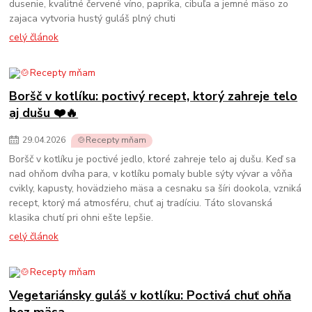
dusenie, kvalitné červené víno, paprika, cibuľa a jemné mäso zo
zajaca vytvoria hustý guláš plný chuti
celý článok
Boršč v kotlíku: poctivý recept, ktorý zahreje telo
aj dušu ❤️🔥
29
.
04
.
2026
🍲Recepty mňam
Boršč v kotlíku je poctivé jedlo, ktoré zahreje telo aj dušu. Keď sa
nad ohňom dvíha para, v kotlíku pomaly buble sýty vývar a vôňa
cvikly, kapusty, hovädzieho mäsa a cesnaku sa šíri dookola, vzniká
recept, ktorý má atmosféru, chuť aj tradíciu. Táto slovanská
klasika chutí pri ohni ešte lepšie.
celý článok
Vegetariánsky guláš v kotlíku: Poctivá chuť ohňa