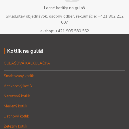
Lacné kotlíky na guláš
Sklad,stav objednávok, osobný odber, reklamácie: +421 902 212
007
e-shop: +421 905 580 562
Kotlík na guláš
GULÁŠOVÁ KALKULAČKA
Smaltovaný kotlík
Antikorový kotlík
Nerezový kotlík
Medený kotlík
Liatinový kotlík
Železný kotlík