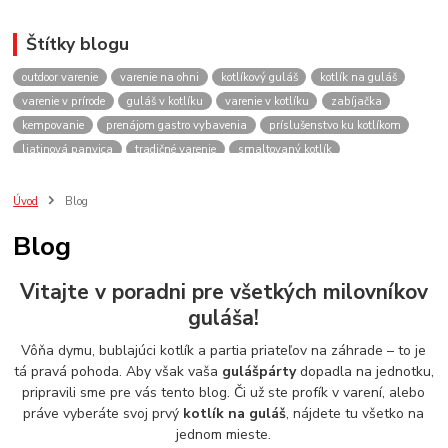
Štítky blogu
outdoor varenie
varenie na ohni
kotlíkový guláš
kotlík na guláš
varenie v prírode
guláš v kotlíku
varenie v kotlíku
zabíjačka
kempovanie
prenájom gastro vybavenia
príslušenstvo ku kotlíkom
liatinová panvica
tradičné varenie
smaltovaný kotlík
recepty do kotlíka
lacnekotliky.sk
požičovňa
prenájom
guláš
akcie
spoločenské akcie
rodinné oslavy
firemné akcie
kotlik
Úvod
Blog
kotlík
kotliky
kotlíky
kotol
kotly
kotlikovy
kotlíkový
Blog
rental
rentals
tour
turistika
travel
cestovanie
kemp
varenie
firemné oslavy
požičovňa horákov
plynový horák na guláš
Vitajte v poradni pre všetkých milovníkov
varenie gulášu
požičovňa hrncov
nerezový hrniec 30l
oslava
guláša!
Viničné
plynový horák
výber kotlíka
Vôňa dymu, bublajúci kotlík a partia priateľov na záhrade – to je
tá pravá pohoda. Aby však vaša
gulášpárty
dopadla na jednotku,
pripravili sme pre vás tento blog. Či už ste profík v varení, alebo
práve vyberáte svoj prvý
kotlík na guláš
, nájdete tu všetko na
jednom mieste.