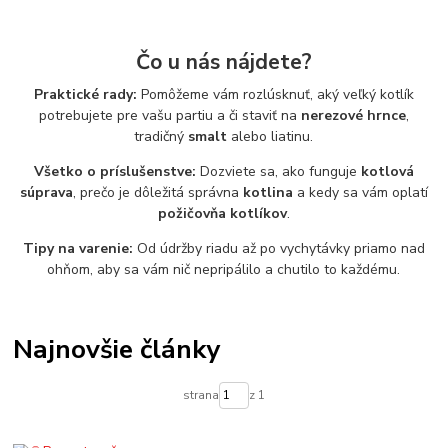
Čo u nás nájdete?
Praktické rady:
Pomôžeme vám rozlúsknuť, aký veľký kotlík
potrebujete pre vašu partiu a či staviť na
nerezové hrnce
,
tradičný
smalt
alebo liatinu.
Všetko o príslušenstve:
Dozviete sa, ako funguje
kotlová
súprava
, prečo je dôležitá správna
kotlina
a kedy sa vám oplatí
požičovňa kotlíkov
.
Tipy na varenie:
Od údržby riadu až po vychytávky priamo nad
ohňom, aby sa vám nič nepripálilo a chutilo to každému.
Najnovšie články
strana
z 1