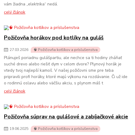
vám žiadna „elektrika“ nedá.
celý článok
Požičovňa horákov pod kotlíky na guláš
27
.
03
.
2026
🧠 Požičovňa kotlíkov a príslušenstva
Plánuješ poriadnu gulášpartiu, ale nechce sa ti hodiny zháňať
suché drevo alebo riešiť dym v celom dvore? Plynový horák je
vtedy tvoj najlepší kamoš. V našej požičovni sme pre teba
pripravili profi horáky, ktoré majú výkonu na rozdávanie. Či už ide
o rodinnú oslavu alebo väčšiu akciu, s plynom máš t
celý článok
Požičovňa súprav na gulášové a zabíjačkové akcie
19
.
06
.
2025
🧠 Požičovňa kotlíkov a príslušenstva