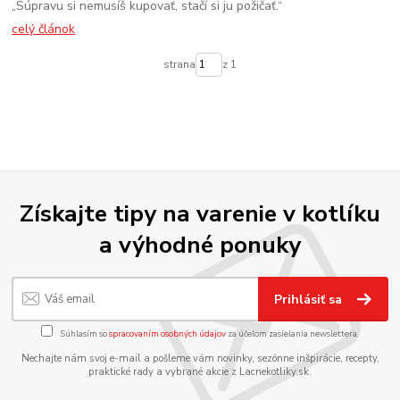
„Súpravu si nemusíš kupovať, stačí si ju požičať.“
celý článok
strana
z 1
Získajte tipy na varenie v kotlíku
a výhodné ponuky
Prihlásiť sa
Súhlasím so
spracovaním osobných údajov
za účelom zasielania newslettera.
Nechajte nám svoj e-mail a pošleme vám novinky, sezónne inšpirácie, recepty,
praktické rady a vybrané akcie z Lacnekotliky.sk.