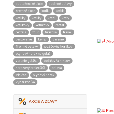
spoločenské akcie
rodinné oslavy
firemné akcie
kotlik
kotlík
kotliky
kotlíky
kotol
kotly
kotlikovy
kotlíkový
rental
rentals
tour
turistika
travel
cestovanie
kemp
varenie
firemné oslavy
požičovňa horákov
plynový horák na guláš
varenie gulášu
požičovňa hrncov
nerezový hrniec 30l
oslava
Viničné
plynový horák
výber kotlíka
AKCIE A ZĽAVY