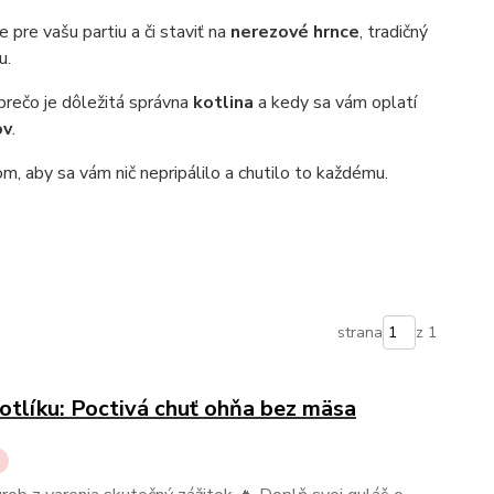
pre vašu partiu a či staviť na
nerezové hrnce
, tradičný
u.
 prečo je dôležitá správna
kotlina
a kedy sa vám oplatí
ov
.
, aby sa vám nič nepripálilo a chutilo to každému.
strana
z 1
otlíku: Poctivá chuť ohňa bez mäsa