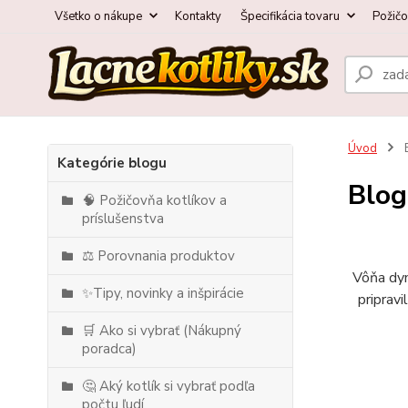
Všetko o nákupe
Kontakty
Špecifikácia tovaru
Požič
Úvod
Kategórie blogu
Blog
🧠 Požičovňa kotlíkov a
príslušenstva
⚖️ Porovnania produktov
Vôňa dym
✨Tipy, novinky a inšpirácie
pripravi
🛒 Ako si vybrať (Nákupný
poradca)
🤔 Aký kotlík si vybrať podľa
počtu ľudí