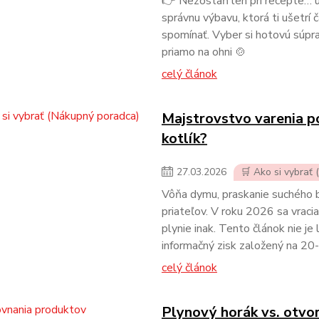
👉 Nezostaň len pri recepte… u
správnu výbavu, ktorá ti ušetrí 
spomínať. Vyber si hotovú súprav
priamo na ohni 🍲
celý článok
Majstrovstvo varenia p
kotlík?
27
.
03
.
2026
🛒 Ako si vybrať
Vôňa dymu, praskanie suchého bu
priateľov. V roku 2026 sa vraci
plynie inak. Tento článok nie j
informačný zisk založený na 20-
celý článok
Plynový horák vs. otvor