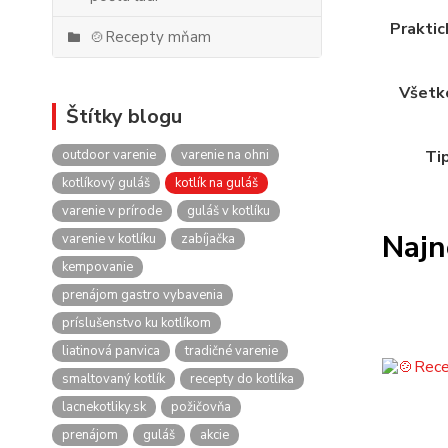
Praktic
🍲Recepty mňam
Všetko
Štítky blogu
outdoor varenie
varenie na ohni
Tip
kotlíkový guláš
kotlík na guláš
varenie v prírode
guláš v kotlíku
Najn
varenie v kotlíku
zabíjačka
kempovanie
prenájom gastro vybavenia
príslušenstvo ku kotlíkom
liatinová panvica
tradičné varenie
smaltovaný kotlík
recepty do kotlíka
lacnekotliky.sk
požičovňa
prenájom
guláš
akcie