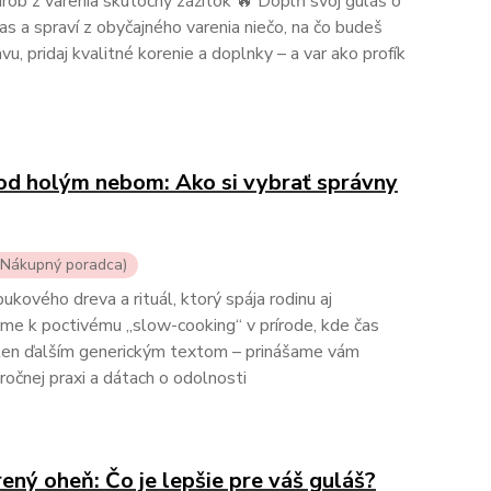
rob z varenia skutočný zážitok 🔥 Doplň svoj guláš o
čas a spraví z obyčajného varenia niečo, na čo budeš
u, pridaj kvalitné korenie a doplnky – a var ako profík
od holým nebom: Ako si vybrať správny
 (Nákupný poradca)
kového dreva a rituál, ktorý spája rodinu aj
ame k poctivému „slow-cooking“ v prírode, kde čas
e len ďalším generickým textom – prinášame vám
ročnej praxi a dátach o odolnosti
ený oheň: Čo je lepšie pre váš guláš?