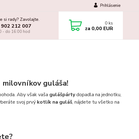
Prihlásenie
e si rady? Zavolajte.
0
ks
 902 212 007
za
0,00 EUR
0 - do 16:00 hod
h milovníkov guláša!
á pohoda. Aby však vaša
gulášpárty
dopadla na jednotku,
vyberáte svoj prvý
kotlík na guláš
, nájdete tu všetko na
ete?