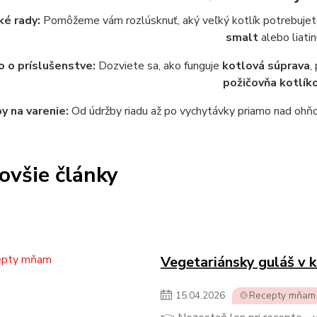
ké rady:
Pomôžeme vám rozlúsknuť, aký veľký kotlík potrebujete 
smalt
alebo liatin
 o príslušenstve:
Dozviete sa, ako funguje
kotlová súprava
,
požičovňa kotlík
y na varenie:
Od údržby riadu až po vychytávky priamo nad ohňom
ovšie články
Vegetariánsky guláš v k
15
.
04
.
2026
🍲Recepty mňam