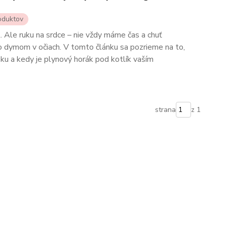
oduktov
ál. Ale ruku na srdce – nie vždy máme čas a chuť
 dymom v očiach. V tomto článku sa pozrieme na to,
ku a kedy je plynový horák pod kotlík vaším
strana
z 1