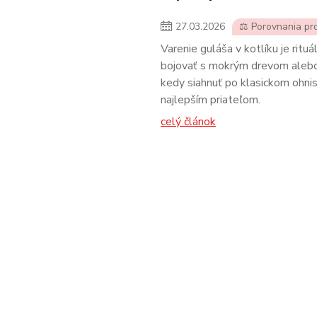
27
.
03
.
2026
⚖️ Porovnania pr
Varenie guláša v kotlíku je ritu
bojovať s mokrým drevom alebo
kedy siahnuť po klasickom ohnis
najlepším priateľom.
celý článok