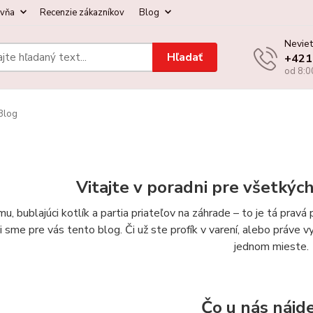
ovňa
Recenzie zákazníkov
Blog
Neviet
Hľadať
+421
od 8:0
Blog
Vitajte v poradni pre všetkýc
u, bublajúci kotlík a partia priateľov na záhrade – to je tá prav
li sme pre vás tento blog. Či už ste profík v varení, alebo práve 
jednom mieste.
Čo u nás nájd