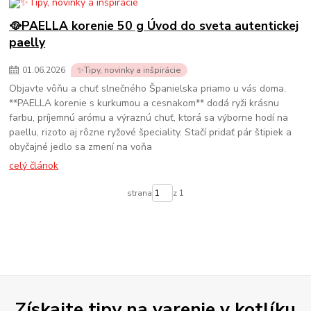
🥘PAELLA korenie 50 g Úvod do sveta autentickej
paelly
01
.
06
.
2026
✨Tipy, novinky a inšpirácie
Objavte vôňu a chuť slnečného Španielska priamo u vás doma.
**PAELLA korenie s kurkumou a cesnakom** dodá ryži krásnu
farbu, príjemnú arómu a výraznú chuť, ktorá sa výborne hodí na
paellu, rizoto aj rôzne ryžové špeciality. Stačí pridať pár štipiek a
obyčajné jedlo sa zmení na voňa
celý článok
strana
z 1
Získajte tipy na varenie v kotlíku