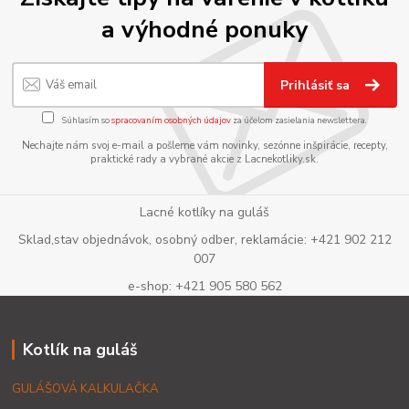
a výhodné ponuky
Prihlásiť sa
Súhlasím so
spracovaním osobných údajov
za účelom zasielania newslettera.
Nechajte nám svoj e-mail a pošleme vám novinky, sezónne inšpirácie, recepty,
praktické rady a vybrané akcie z Lacnekotliky.sk.
Lacné kotlíky na guláš
Sklad,stav objednávok, osobný odber, reklamácie: +421 902 212
007
e-shop: +421 905 580 562
Kotlík na guláš
GULÁŠOVÁ KALKULAČKA