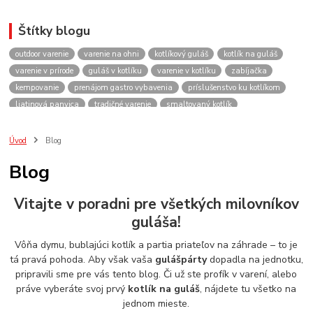
Štítky blogu
outdoor varenie
varenie na ohni
kotlíkový guláš
kotlík na guláš
varenie v prírode
guláš v kotlíku
varenie v kotlíku
zabíjačka
kempovanie
prenájom gastro vybavenia
príslušenstvo ku kotlíkom
liatinová panvica
tradičné varenie
smaltovaný kotlík
recepty do kotlíka
lacnekotliky.sk
požičovňa
prenájom
guláš
akcie
spoločenské akcie
rodinné oslavy
firemné akcie
kotlik
Úvod
Blog
kotlík
kotliky
kotlíky
kotol
kotly
kotlikovy
kotlíkový
Blog
rental
rentals
tour
turistika
travel
cestovanie
kemp
varenie
firemné oslavy
požičovňa horákov
plynový horák na guláš
Vitajte v poradni pre všetkých milovníkov
varenie gulášu
požičovňa hrncov
nerezový hrniec 30l
oslava
guláša!
Viničné
plynový horák
výber kotlíka
Vôňa dymu, bublajúci kotlík a partia priateľov na záhrade – to je
tá pravá pohoda. Aby však vaša
gulášpárty
dopadla na jednotku,
pripravili sme pre vás tento blog. Či už ste profík v varení, alebo
práve vyberáte svoj prvý
kotlík na guláš
, nájdete tu všetko na
jednom mieste.