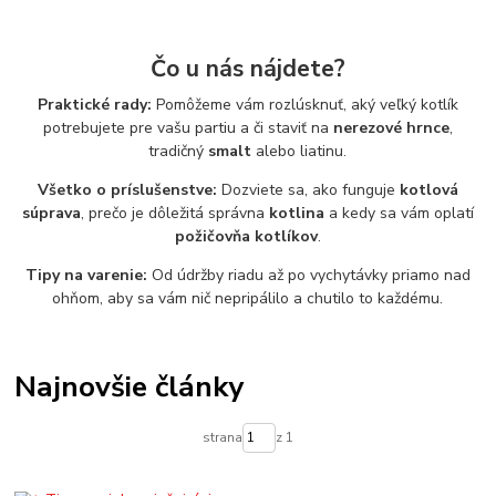
Čo u nás nájdete?
Praktické rady:
Pomôžeme vám rozlúsknuť, aký veľký kotlík
potrebujete pre vašu partiu a či staviť na
nerezové hrnce
,
tradičný
smalt
alebo liatinu.
Všetko o príslušenstve:
Dozviete sa, ako funguje
kotlová
súprava
, prečo je dôležitá správna
kotlina
a kedy sa vám oplatí
požičovňa kotlíkov
.
Tipy na varenie:
Od údržby riadu až po vychytávky priamo nad
ohňom, aby sa vám nič nepripálilo a chutilo to každému.
Najnovšie články
strana
z 1