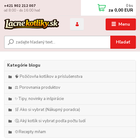
0
ks
+421 902 212 007
za
0,00 EUR
od 8:00 - do 16:00 hod
Menu
Hľadať
Kategórie blogu
🧠 Požičovňa kotlíkov a príslušenstva
⚖️ Porovnania produktov
✨Tipy, novinky a inšpirácie
🛒 Ako si vybrať (Nákupný poradca)
🤔 Aký kotlík si vybrať podľa počtu ľudí
🍲Recepty mňam