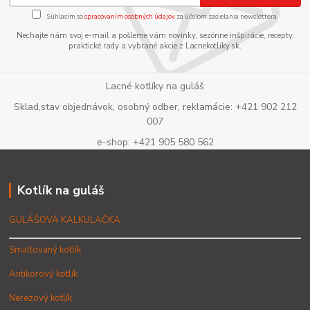
Súhlasím so
spracovaním osobných údajov
za účelom zasielania newslettera.
Nechajte nám svoj e-mail a pošleme vám novinky, sezónne inšpirácie, recepty,
praktické rady a vybrané akcie z Lacnekotliky.sk.
Lacné kotlíky na guláš
Sklad,stav objednávok, osobný odber, reklamácie: +421 902 212
007
e-shop: +421 905 580 562
Kotlík na guláš
GULÁŠOVÁ KALKULAČKA
Smaltovaný kotlík
Antikorový kotlík
Nerezový kotlík