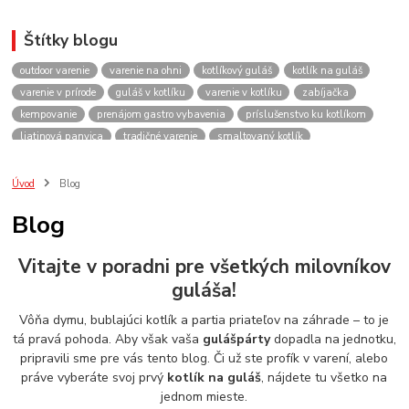
Štítky blogu
outdoor varenie
varenie na ohni
kotlíkový guláš
kotlík na guláš
varenie v prírode
guláš v kotlíku
varenie v kotlíku
zabíjačka
kempovanie
prenájom gastro vybavenia
príslušenstvo ku kotlíkom
liatinová panvica
tradičné varenie
smaltovaný kotlík
recepty do kotlíka
lacnekotliky.sk
požičovňa
prenájom
guláš
akcie
spoločenské akcie
rodinné oslavy
firemné akcie
kotlik
Úvod
Blog
kotlík
kotliky
kotlíky
kotol
kotly
kotlikovy
kotlíkový
Blog
rental
rentals
tour
turistika
travel
cestovanie
kemp
varenie
firemné oslavy
požičovňa horákov
plynový horák na guláš
Vitajte v poradni pre všetkých milovníkov
varenie gulášu
požičovňa hrncov
nerezový hrniec 30l
oslava
guláša!
Viničné
plynový horák
výber kotlíka
Vôňa dymu, bublajúci kotlík a partia priateľov na záhrade – to je
tá pravá pohoda. Aby však vaša
gulášpárty
dopadla na jednotku,
pripravili sme pre vás tento blog. Či už ste profík v varení, alebo
práve vyberáte svoj prvý
kotlík na guláš
, nájdete tu všetko na
jednom mieste.