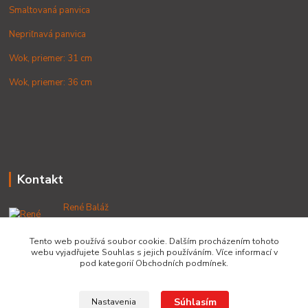
Smaltovaná panvica
Nepriľnavá panvica
Wok, priemer: 31 cm
Wok, priemer: 36 cm
Kontakt
René Baláž
+421 902 212 007
od 8:00 - do 16:00 hod
Tento web používá soubor cookie. Dalším procházením tohoto
webu vyjadřujete Souhlas s jejich používáním. Více informací v
info@lacnekotliky.sk
pod kategorií Obchodních podmínek.
Súhlasím
Nastavenia