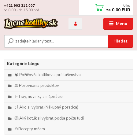
0
ks
+421 902 212 007
za
0,00 EUR
od 8:00 - do 16:00 hod
Menu
Hľadať
Kategórie blogu
🧠 Požičovňa kotlíkov a príslušenstva
⚖️ Porovnania produktov
✨Tipy, novinky a inšpirácie
🛒 Ako si vybrať (Nákupný poradca)
🤔 Aký kotlík si vybrať podľa počtu ľudí
🍲Recepty mňam