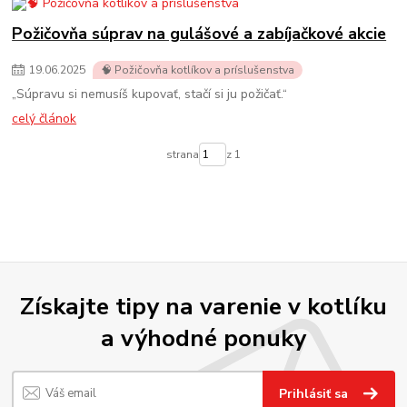
Požičovňa súprav na gulášové a zabíjačkové akcie
19
.
06
.
2025
🧠 Požičovňa kotlíkov a príslušenstva
„Súpravu si nemusíš kupovať, stačí si ju požičať.“
celý článok
strana
z 1
Získajte tipy na varenie v kotlíku
a výhodné ponuky
Prihlásiť sa