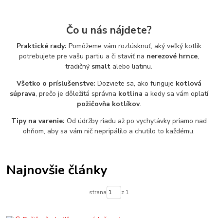
Čo u nás nájdete?
Praktické rady:
Pomôžeme vám rozlúsknuť, aký veľký kotlík
potrebujete pre vašu partiu a či staviť na
nerezové hrnce
,
tradičný
smalt
alebo liatinu.
Všetko o príslušenstve:
Dozviete sa, ako funguje
kotlová
súprava
, prečo je dôležitá správna
kotlina
a kedy sa vám oplatí
požičovňa kotlíkov
.
Tipy na varenie:
Od údržby riadu až po vychytávky priamo nad
ohňom, aby sa vám nič nepripálilo a chutilo to každému.
Najnovšie články
strana
z 1