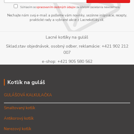
Súhlasím so
spracovaním osobných údajov
za účelom zasielania newslettera.
Nechajte nám svoj e-mail a pošleme vám novinky, sezónne inšpirácie, recepty,
praktické rady a vybrané akcie z Lacnekotliky.sk.
Lacné kotlíky na guláš
Sklad,stav objednávok, osobný odber, reklamácie: +421 902 212
007
e-shop: +421 905 580 562
Kotlík na guláš
GULÁŠOVÁ KALKULAČKA
Smaltovaný kotlík
Antikorový kotlík
Nerezový kotlík