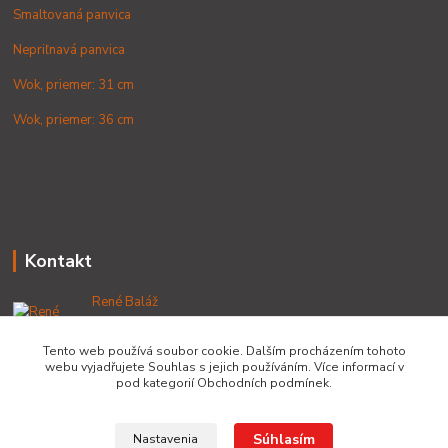
Smaltovaná panvica
Nepriľnavá panvica
Wok, priemer: 31 cm
Wok, priemer: 36 cm
Kontakt
René Baláž
+421 902 212 007
od 8:00 - do 16:00 hod
Tento web používá soubor cookie. Dalším procházením tohoto
webu vyjadřujete Souhlas s jejich používáním. Více informací v
info@lacnekotliky.sk
pod kategorií Obchodních podmínek.
Súhlasím
Nastavenia