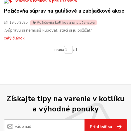
Požičovňa súprav na gulášové a zabíjačkové akcie
19
.
06
.
2025
🧠 Požičovňa kotlíkov a príslušenstva
„Súpravu si nemusíš kupovať, stačí si ju požičať.“
celý článok
strana
z 1
Získajte tipy na varenie v kotlíku
a výhodné ponuky
Prihlásiť sa