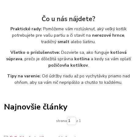
Čo u nás nájdete?
Praktické rady:
Pomôžeme vám rozlúsknuť, aký veľký kotlík
potrebujete pre vašu partiu a či staviť na
nerezové hrnce
,
tradičný
smalt
alebo liatinu.
Všetko o príslušenstve:
Dozviete sa, ako funguje
kotlová
súprava
, prečo je dôležitá správna
kotlina
a kedy sa vám oplatí
požičovňa kotlíkov
.
Tipy na varenie:
Od údržby riadu až po vychytávky priamo nad
ohňom, aby sa vám nič nepripálilo a chutilo to každému.
Najnovšie články
strana
z 1