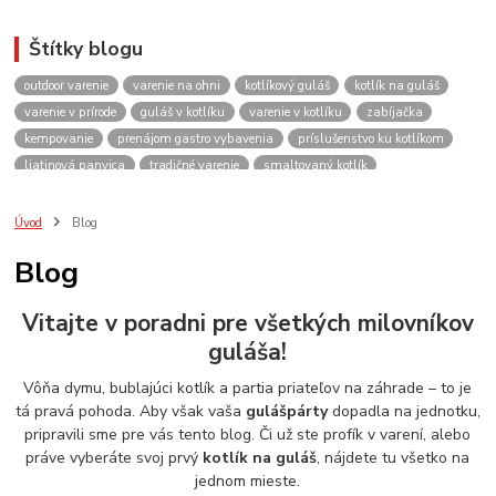
Štítky blogu
outdoor varenie
varenie na ohni
kotlíkový guláš
kotlík na guláš
varenie v prírode
guláš v kotlíku
varenie v kotlíku
zabíjačka
kempovanie
prenájom gastro vybavenia
príslušenstvo ku kotlíkom
liatinová panvica
tradičné varenie
smaltovaný kotlík
recepty do kotlíka
lacnekotliky.sk
požičovňa
prenájom
guláš
akcie
spoločenské akcie
rodinné oslavy
firemné akcie
kotlik
Úvod
Blog
kotlík
kotliky
kotlíky
kotol
kotly
kotlikovy
kotlíkový
Blog
rental
rentals
tour
turistika
travel
cestovanie
kemp
varenie
firemné oslavy
požičovňa horákov
plynový horák na guláš
Vitajte v poradni pre všetkých milovníkov
varenie gulášu
požičovňa hrncov
nerezový hrniec 30l
oslava
guláša!
Viničné
plynový horák
výber kotlíka
Vôňa dymu, bublajúci kotlík a partia priateľov na záhrade – to je
tá pravá pohoda. Aby však vaša
gulášpárty
dopadla na jednotku,
pripravili sme pre vás tento blog. Či už ste profík v varení, alebo
práve vyberáte svoj prvý
kotlík na guláš
, nájdete tu všetko na
jednom mieste.