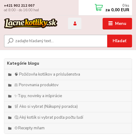
0
ks
+421 902 212 007
za
0,00 EUR
od 8:00 - do 16:00 hod
Menu
Hľadať
Kategórie blogu
🧠 Požičovňa kotlíkov a príslušenstva
⚖️ Porovnania produktov
✨Tipy, novinky a inšpirácie
🛒 Ako si vybrať (Nákupný poradca)
🤔 Aký kotlík si vybrať podľa počtu ľudí
🍲Recepty mňam