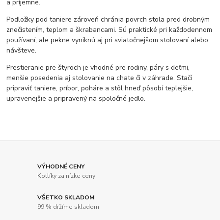
a príjemne.
Podložky pod taniere zároveň chránia povrch stola pred drobným
znečistením, teplom a škrabancami. Sú praktické pri každodennom
používaní, ale pekne vyniknú aj pri sviatočnejšom stolovaní alebo
návšteve.
Prestieranie pre štyroch je vhodné pre rodiny, páry s deťmi,
menšie posedenia aj stolovanie na chate či v záhrade. Stačí
pripraviť taniere, príbor, poháre a stôl hneď pôsobí teplejšie,
upravenejšie a pripravený na spoločné jedlo.
VÝHODNÉ CENY
Kotlíky za nízke ceny
VŠETKO SKLADOM
99 % držíme skladom