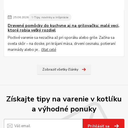
25
.
06
.
2026
✨Tipy, novinky a inšpirácie
Drevené pomôcky do kuchyne aj na grilovačku: malé veci,
ktoré robia veľký rozdiel
Poctivé varenie sa nezačína až pri sporáku alebo grile. Začína sa
oveľa skôr – na doske, pri krájaní mäsa, drvení cesnaku, potieraní
marinády alebo je...
čítať celé
Zobraziť všetky články
Získajte tipy na varenie v kotlíku
a výhodné ponuky
Prihlásiť sa