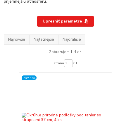
príjemnejšiu atmosféru.
Upresniť parametre
Najnovšie
Najlacnejšie
Najdrahšie
Zobrazujem 1-4 z 4
strana
z 1
Novinka