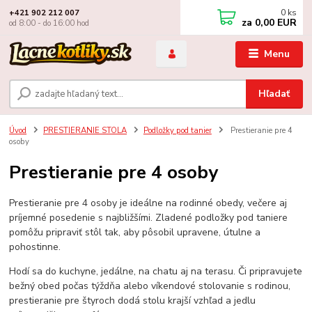
0
ks
+421 902 212 007
za
0,00 EUR
od 8:00 - do 16:00 hod
Menu
Hľadať
Úvod
PRESTIERANIE STOLA
Podložky pod tanier
Prestieranie pre 4
osoby
Prestieranie pre 4 osoby
Prestieranie pre 4 osoby je ideálne na rodinné obedy, večere aj
príjemné posedenie s najbližšími. Zladené podložky pod taniere
pomôžu pripraviť stôl tak, aby pôsobil upravene, útulne a
pohostinne.
Hodí sa do kuchyne, jedálne, na chatu aj na terasu. Či pripravujete
bežný obed počas týždňa alebo víkendové stolovanie s rodinou,
prestieranie pre štyroch dodá stolu krajší vzhľad a jedlu