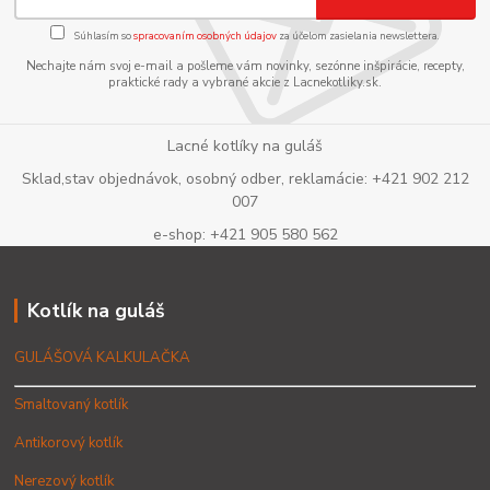
Súhlasím so
spracovaním osobných údajov
za účelom zasielania newslettera.
Nechajte nám svoj e-mail a pošleme vám novinky, sezónne inšpirácie, recepty,
praktické rady a vybrané akcie z Lacnekotliky.sk.
Lacné kotlíky na guláš
Sklad,stav objednávok, osobný odber, reklamácie: +421 902 212
007
e-shop: +421 905 580 562
Kotlík na guláš
GULÁŠOVÁ KALKULAČKA
Smaltovaný kotlík
Antikorový kotlík
Nerezový kotlík