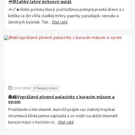
🥕🍲Ľahký letný mrkvový guláš
🥕🍗🔥Slnko pomaly klesá, pod kotlinou pokojne praská drevo a z
kotlíka sa šíri vôňa sladkej mrkvy, papriky, paradajok, cesnaku a
čerstvých byliniek. Ten...
čítať celé
22
.
07
.
2026
🍲Recepty mňam
🥞🧀Vyprážané plnené palacinky s kuracím mäsom a
syrom
Predstavte si ten okamih, keď nôž prejde cez zlatistý trojobal,
chrumkavá kôrka jemne zapraská a vo vnútri sa ukáže šťavnaté
kuracie mäso s horúcim ro...
čítať celé