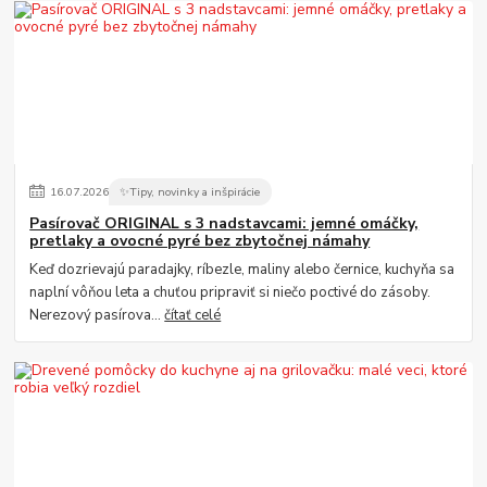
16
.
07
.
2026
✨Tipy, novinky a inšpirácie
Pasírovač ORIGINAL s 3 nadstavcami: jemné omáčky,
pretlaky a ovocné pyré bez zbytočnej námahy
Keď dozrievajú paradajky, ríbezle, maliny alebo černice, kuchyňa sa
naplní vôňou leta a chuťou pripraviť si niečo poctivé do zásoby.
Nerezový pasírova...
čítať celé