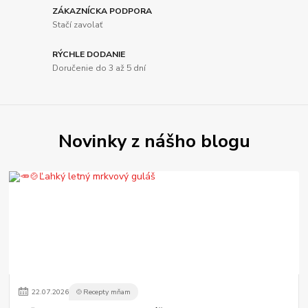
ZÁKAZNÍCKA PODPORA
Stačí zavolať
RÝCHLE DODANIE
Doručenie do 3 až 5 dní
Novinky z nášho blogu
22
.
07
.
2026
🍲Recepty mňam