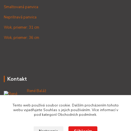
Smaltovaná panvica
Nepriľnavá panvica
Wok, priemer: 31 cm
Wok, priemer: 36 cm
Kontakt
René Baláž
+421 902 212 007
od 8:00 - do 16:00 hod
Tento web používá soubor cookie. Dalším procházením tohoto
webu vyjadřujete Souhlas s jejich používáním. Více informací v
info@lacnekotliky.sk
pod kategorií Obchodních podmínek.