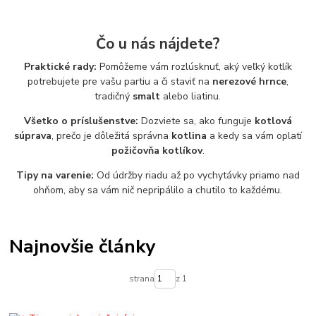
Čo u nás nájdete?
Praktické rady:
Pomôžeme vám rozlúsknuť, aký veľký kotlík
potrebujete pre vašu partiu a či staviť na
nerezové hrnce
,
tradičný
smalt
alebo liatinu.
Všetko o príslušenstve:
Dozviete sa, ako funguje
kotlová
súprava
, prečo je dôležitá správna
kotlina
a kedy sa vám oplatí
požičovňa kotlíkov
.
Tipy na varenie:
Od údržby riadu až po vychytávky priamo nad
ohňom, aby sa vám nič nepripálilo a chutilo to každému.
Najnovšie články
strana
z 1