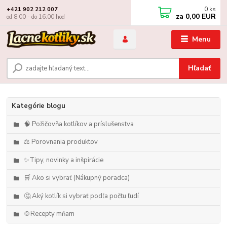
0
ks
+421 902 212 007
za
0,00 EUR
od 8:00 - do 16:00 hod
Menu
Hľadať
Kategórie blogu
🧠 Požičovňa kotlíkov a príslušenstva
⚖️ Porovnania produktov
✨Tipy, novinky a inšpirácie
🛒 Ako si vybrať (Nákupný poradca)
🤔 Aký kotlík si vybrať podľa počtu ľudí
🍲Recepty mňam