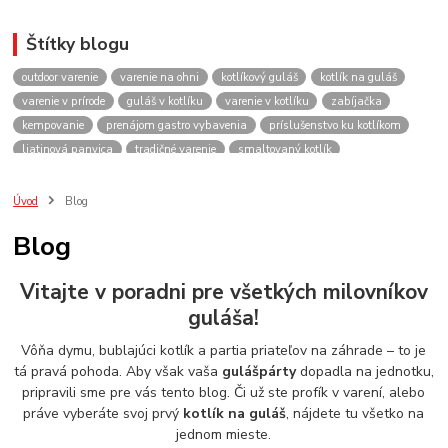
Štítky blogu
outdoor varenie
varenie na ohni
kotlíkový guláš
kotlík na guláš
varenie v prírode
guláš v kotlíku
varenie v kotlíku
zabíjačka
kempovanie
prenájom gastro vybavenia
príslušenstvo ku kotlíkom
liatinová panvica
tradičné varenie
smaltovaný kotlík
recepty do kotlíka
lacnekotliky.sk
požičovňa
prenájom
guláš
akcie
spoločenské akcie
rodinné oslavy
firemné akcie
kotlik
Úvod
Blog
kotlík
kotliky
kotlíky
kotol
kotly
kotlikovy
kotlíkový
Blog
rental
rentals
tour
turistika
travel
cestovanie
kemp
varenie
firemné oslavy
požičovňa horákov
plynový horák na guláš
Vitajte v poradni pre všetkých milovníkov
varenie gulášu
požičovňa hrncov
nerezový hrniec 30l
oslava
guláša!
Viničné
plynový horák
výber kotlíka
Vôňa dymu, bublajúci kotlík a partia priateľov na záhrade – to je
tá pravá pohoda. Aby však vaša
gulášpárty
dopadla na jednotku,
pripravili sme pre vás tento blog. Či už ste profík v varení, alebo
práve vyberáte svoj prvý
kotlík na guláš
, nájdete tu všetko na
jednom mieste.