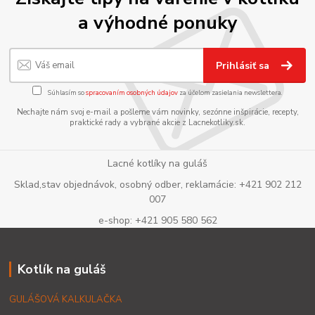
a výhodné ponuky
Prihlásiť sa
Súhlasím so
spracovaním osobných údajov
za účelom zasielania newslettera.
Nechajte nám svoj e-mail a pošleme vám novinky, sezónne inšpirácie, recepty,
praktické rady a vybrané akcie z Lacnekotliky.sk.
Lacné kotlíky na guláš
Sklad,stav objednávok, osobný odber, reklamácie: +421 902 212
007
e-shop: +421 905 580 562
Kotlík na guláš
GULÁŠOVÁ KALKULAČKA