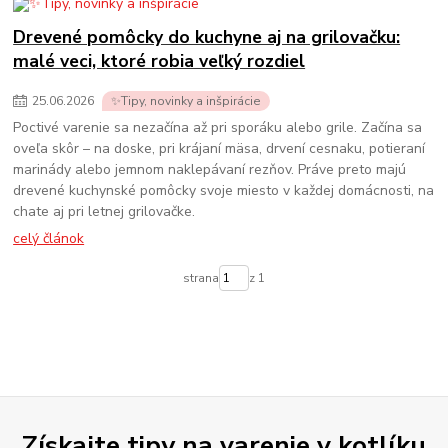
Drevené pomôcky do kuchyne aj na grilovačku:
malé veci, ktoré robia veľký rozdiel
25
.
06
.
2026
✨Tipy, novinky a inšpirácie
Poctivé varenie sa nezačína až pri sporáku alebo grile. Začína sa
oveľa skôr – na doske, pri krájaní mäsa, drvení cesnaku, potieraní
marinády alebo jemnom naklepávaní rezňov. Práve preto majú
drevené kuchynské pomôcky svoje miesto v každej domácnosti, na
chate aj pri letnej grilovačke.
celý článok
strana
z 1
Získajte tipy na varenie v kotlíku