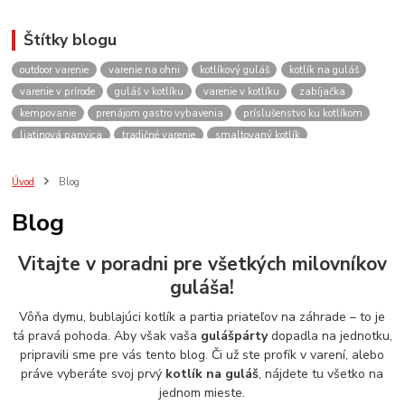
Štítky blogu
outdoor varenie
varenie na ohni
kotlíkový guláš
kotlík na guláš
varenie v prírode
guláš v kotlíku
varenie v kotlíku
zabíjačka
kempovanie
prenájom gastro vybavenia
príslušenstvo ku kotlíkom
liatinová panvica
tradičné varenie
smaltovaný kotlík
recepty do kotlíka
lacnekotliky.sk
požičovňa
prenájom
guláš
akcie
spoločenské akcie
rodinné oslavy
firemné akcie
kotlik
Úvod
Blog
kotlík
kotliky
kotlíky
kotol
kotly
kotlikovy
kotlíkový
Blog
rental
rentals
tour
turistika
travel
cestovanie
kemp
varenie
firemné oslavy
požičovňa horákov
plynový horák na guláš
Vitajte v poradni pre všetkých milovníkov
varenie gulášu
požičovňa hrncov
nerezový hrniec 30l
oslava
guláša!
Viničné
plynový horák
výber kotlíka
Vôňa dymu, bublajúci kotlík a partia priateľov na záhrade – to je
tá pravá pohoda. Aby však vaša
gulášpárty
dopadla na jednotku,
pripravili sme pre vás tento blog. Či už ste profík v varení, alebo
práve vyberáte svoj prvý
kotlík na guláš
, nájdete tu všetko na
jednom mieste.