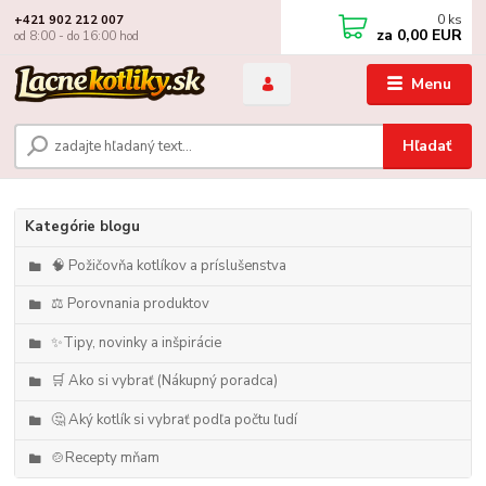
0
ks
+421 902 212 007
za
0,00 EUR
od 8:00 - do 16:00 hod
Menu
Hľadať
Kategórie blogu
🧠 Požičovňa kotlíkov a príslušenstva
⚖️ Porovnania produktov
✨Tipy, novinky a inšpirácie
🛒 Ako si vybrať (Nákupný poradca)
🤔 Aký kotlík si vybrať podľa počtu ľudí
🍲Recepty mňam