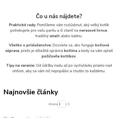
Čo u nás nájdete?
Praktické rady:
Pomôžeme vám rozlúsknuť, aký veľký kotlík
potrebujete pre vašu partiu a či staviť na
nerezové hrnce
,
tradičný
smalt
alebo liatinu.
Všetko o príslušenstve:
Dozviete sa, ako funguje
kotlová
súprava
, prečo je dôležitá správna
kotlina
a kedy sa vám oplatí
požičovňa kotlíkov
.
Tipy na varenie:
Od údržby riadu až po vychytávky priamo nad
ohňom, aby sa vám nič nepripálilo a chutilo to každému.
Najnovšie články
strana
z 1