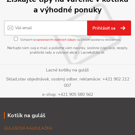
a výhodné ponuky
Prihlásiť sa
Súhlasím so
spracovaním osobných údajov
za účelom zasielania newslettera.
Nechajte nám svoj e-mail a pošleme vám novinky, sezónne inšpirácie, recepty,
praktické rady a vybrané akcie z Lacnekotliky.sk.
Lacné kotlíky na guláš
Sklad,stav objednávok, osobný odber, reklamácie: +421 902 212
007
e-shop: +421 905 580 562
Kotlík na guláš
GULÁŠOVÁ KALKULAČKA