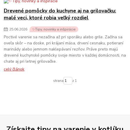
Drevené pomôcky do kuchyne aj na grilovačku:
malé veci, ktoré robia veľký rozdiel
25
.
06
.
2026
✨Tipy, novinky a inšpirácie
Poctivé varenie sa nezačína až pri sporáku alebo grile. Začína sa
oveľa skôr – na doske, pri krájaní mäsa, drvení cesnaku, potieraní
marinády alebo jemnom naklepávaní rezňov. Práve preto majú
drevené kuchynské pomôcky svoje miesto v každej domácnosti, na
chate aj pri letnej grilovačke.
celý článok
strana
z 1
Získajte tipy na varenie v kotlíku