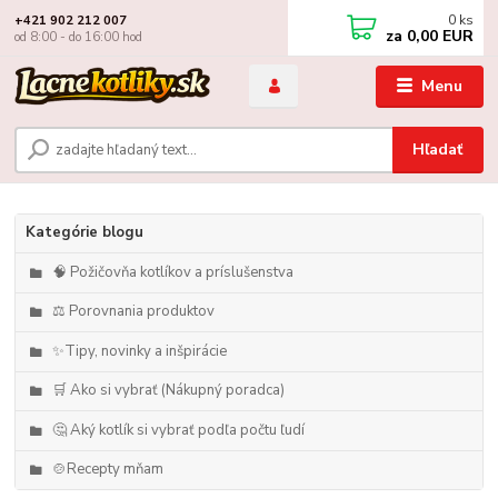
0
ks
+421 902 212 007
za
0,00 EUR
od 8:00 - do 16:00 hod
Menu
Hľadať
Kategórie blogu
🧠 Požičovňa kotlíkov a príslušenstva
⚖️ Porovnania produktov
✨Tipy, novinky a inšpirácie
🛒 Ako si vybrať (Nákupný poradca)
🤔 Aký kotlík si vybrať podľa počtu ľudí
🍲Recepty mňam