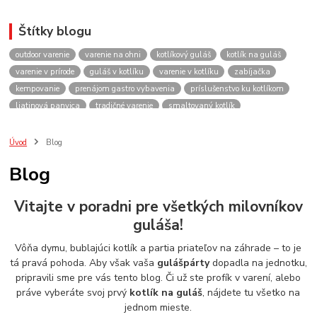
Štítky blogu
outdoor varenie
varenie na ohni
kotlíkový guláš
kotlík na guláš
varenie v prírode
guláš v kotlíku
varenie v kotlíku
zabíjačka
kempovanie
prenájom gastro vybavenia
príslušenstvo ku kotlíkom
liatinová panvica
tradičné varenie
smaltovaný kotlík
recepty do kotlíka
lacnekotliky.sk
požičovňa
prenájom
guláš
akcie
spoločenské akcie
rodinné oslavy
firemné akcie
kotlik
Úvod
Blog
kotlík
kotliky
kotlíky
kotol
kotly
kotlikovy
kotlíkový
Blog
rental
rentals
tour
turistika
travel
cestovanie
kemp
varenie
firemné oslavy
požičovňa horákov
plynový horák na guláš
Vitajte v poradni pre všetkých milovníkov
varenie gulášu
požičovňa hrncov
nerezový hrniec 30l
oslava
guláša!
Viničné
plynový horák
výber kotlíka
Vôňa dymu, bublajúci kotlík a partia priateľov na záhrade – to je
tá pravá pohoda. Aby však vaša
gulášpárty
dopadla na jednotku,
pripravili sme pre vás tento blog. Či už ste profík v varení, alebo
práve vyberáte svoj prvý
kotlík na guláš
, nájdete tu všetko na
jednom mieste.