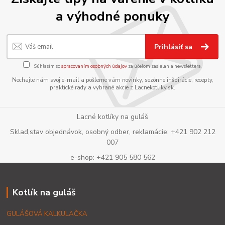
a výhodné ponuky
Prihlásiť sa
Súhlasím so
spracovaním osobných údajov
za účelom zasielania newslettera.
Nechajte nám svoj e-mail a pošleme vám novinky, sezónne inšpirácie, recepty,
praktické rady a vybrané akcie z Lacnekotliky.sk.
Lacné kotlíky na guláš
Sklad,stav objednávok, osobný odber, reklamácie: +421 902 212
007
e-shop: +421 905 580 562
Kotlík na guláš
GULÁŠOVÁ KALKULAČKA