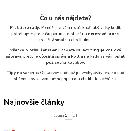
Čo u nás nájdete?
Praktické rady:
Pomôžeme vám rozlúsknuť, aký veľký kotlík
potrebujete pre vašu partiu a či staviť na
nerezové hrnce
,
tradičný
smalt
alebo liatinu.
Všetko o príslušenstve:
Dozviete sa, ako funguje
kotlová
súprava
, prečo je dôležitá správna
kotlina
a kedy sa vám oplatí
požičovňa kotlíkov
.
Tipy na varenie:
Od údržby riadu až po vychytávky priamo nad
ohňom, aby sa vám nič nepripálilo a chutilo to každému.
Najnovšie články
strana
z 1