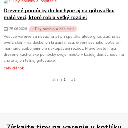
Drevené pomôcky do kuchyne aj na grilovačku:
malé veci, ktoré robia veľký rozdiel
25
.
06
.
2026
✨Tipy, novinky a inšpirácie
Poctivé varenie sa nezačína až pri sporáku alebo grile. Začína sa
oveľa skôr – na doske, pri krájaní mäsa, drvení cesnaku, potieraní
marinády alebo jemnom naklepávaní rezňov. Práve preto majú
drevené kuchynské pomôcky svoje miesto v každej domácnosti, na
chate aj pri letnej grilovačke.
celý článok
strana
z 1
Získajte tipy na varenie v kotlíku