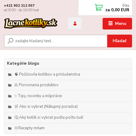
0
ks
+421 902 212 007
za
0,00 EUR
od 8:00 - do 16:00 hod
Menu
Hľadať
Kategórie blogu
🧠 Požičovňa kotlíkov a príslušenstva
⚖️ Porovnania produktov
✨Tipy, novinky a inšpirácie
🛒 Ako si vybrať (Nákupný poradca)
🤔 Aký kotlík si vybrať podľa počtu ľudí
🍲Recepty mňam