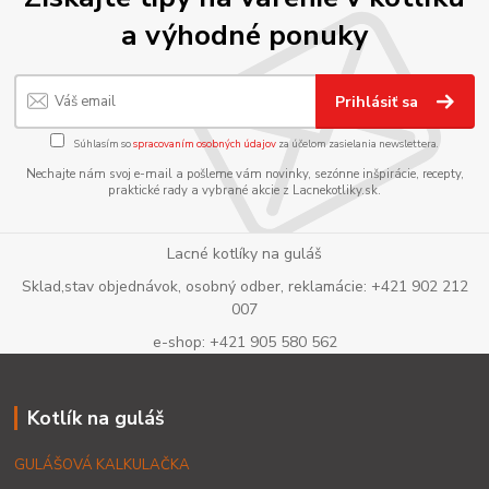
a výhodné ponuky
Prihlásiť sa
Súhlasím so
spracovaním osobných údajov
za účelom zasielania newslettera.
Nechajte nám svoj e-mail a pošleme vám novinky, sezónne inšpirácie, recepty,
praktické rady a vybrané akcie z Lacnekotliky.sk.
Lacné kotlíky na guláš
Sklad,stav objednávok, osobný odber, reklamácie: +421 902 212
007
e-shop: +421 905 580 562
Kotlík na guláš
GULÁŠOVÁ KALKULAČKA