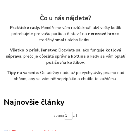
Čo u nás nájdete?
Praktické rady:
Pomôžeme vám rozlúsknuť, aký veľký kotlík
potrebujete pre vašu partiu a či staviť na
nerezové hrnce
,
tradičný
smalt
alebo liatinu.
Všetko o príslušenstve:
Dozviete sa, ako funguje
kotlová
súprava
, prečo je dôležitá správna
kotlina
a kedy sa vám oplatí
požičovňa kotlíkov
.
Tipy na varenie:
Od údržby riadu až po vychytávky priamo nad
ohňom, aby sa vám nič nepripálilo a chutilo to každému.
Najnovšie články
strana
z 1