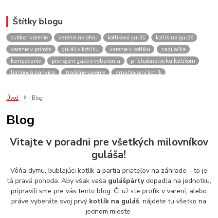
Štítky blogu
outdoor varenie
varenie na ohni
kotlíkový guláš
kotlík na guláš
varenie v prírode
guláš v kotlíku
varenie v kotlíku
zabíjačka
kempovanie
prenájom gastro vybavenia
príslušenstvo ku kotlíkom
liatinová panvica
tradičné varenie
smaltovaný kotlík
recepty do kotlíka
lacnekotliky.sk
požičovňa
prenájom
guláš
akcie
spoločenské akcie
rodinné oslavy
firemné akcie
kotlik
Úvod
Blog
kotlík
kotliky
kotlíky
kotol
kotly
kotlikovy
kotlíkový
Blog
rental
rentals
tour
turistika
travel
cestovanie
kemp
varenie
firemné oslavy
požičovňa horákov
plynový horák na guláš
Vitajte v poradni pre všetkých milovníkov
varenie gulášu
požičovňa hrncov
nerezový hrniec 30l
oslava
guláša!
Viničné
plynový horák
výber kotlíka
Vôňa dymu, bublajúci kotlík a partia priateľov na záhrade – to je
tá pravá pohoda. Aby však vaša
gulášpárty
dopadla na jednotku,
pripravili sme pre vás tento blog. Či už ste profík v varení, alebo
práve vyberáte svoj prvý
kotlík na guláš
, nájdete tu všetko na
jednom mieste.