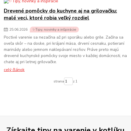
Drevené pomôcky do kuchyne aj na grilovačku:
malé veci, ktoré robia veľký rozdiel
25
.
06
.
2026
✨Tipy, novinky a inšpirácie
Poctivé varenie sa nezačína až pri sporáku alebo grile. Začína sa
oveľa skôr – na doske, pri krájaní mäsa, drvení cesnaku, potieraní
marinády alebo jemnom naklepávaní rezňov. Práve preto majú
drevené kuchynské pomôcky svoje miesto v každej domácnosti, na
chate aj pri letnej grilovačke.
celý článok
strana
z 1
Získajte tipy na varenie v kotlíku