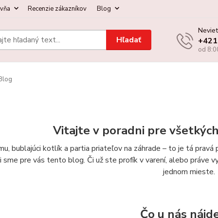
ovňa
Recenzie zákazníkov
Blog
Neviet
Hľadať
+421
od 8:0
Blog
Vitajte v poradni pre všetkýc
u, bublajúci kotlík a partia priateľov na záhrade – to je tá prav
li sme pre vás tento blog. Či už ste profík v varení, alebo práve 
jednom mieste.
Čo u nás nájd