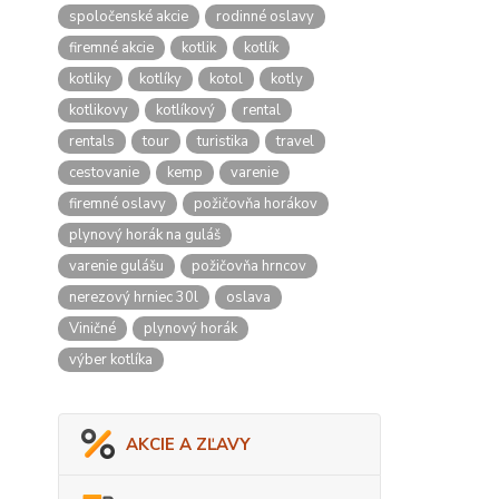
spoločenské akcie
rodinné oslavy
firemné akcie
kotlik
kotlík
kotliky
kotlíky
kotol
kotly
kotlikovy
kotlíkový
rental
rentals
tour
turistika
travel
cestovanie
kemp
varenie
firemné oslavy
požičovňa horákov
plynový horák na guláš
varenie gulášu
požičovňa hrncov
nerezový hrniec 30l
oslava
Viničné
plynový horák
výber kotlíka
AKCIE A ZĽAVY