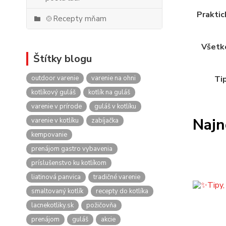
Praktic
🍲Recepty mňam
Všetko
Štítky blogu
outdoor varenie
varenie na ohni
Tip
kotlíkový guláš
kotlík na guláš
varenie v prírode
guláš v kotlíku
Najn
varenie v kotlíku
zabíjačka
kempovanie
prenájom gastro vybavenia
príslušenstvo ku kotlíkom
liatinová panvica
tradičné varenie
smaltovaný kotlík
recepty do kotlíka
lacnekotliky.sk
požičovňa
prenájom
guláš
akcie