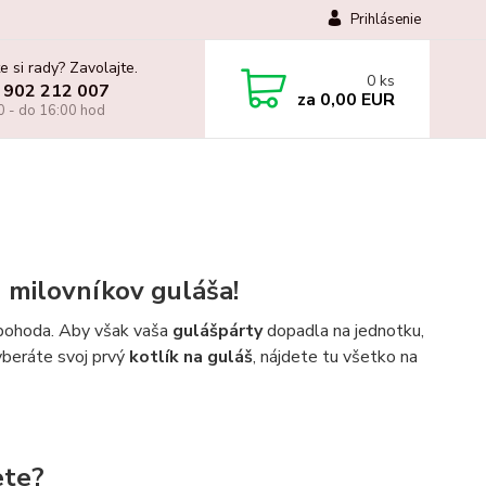
Prihlásenie
e si rady? Zavolajte.
0
ks
 902 212 007
za
0,00 EUR
0 - do 16:00 hod
h milovníkov guláša!
á pohoda. Aby však vaša
gulášpárty
dopadla na jednotku,
vyberáte svoj prvý
kotlík na guláš
, nájdete tu všetko na
ete?