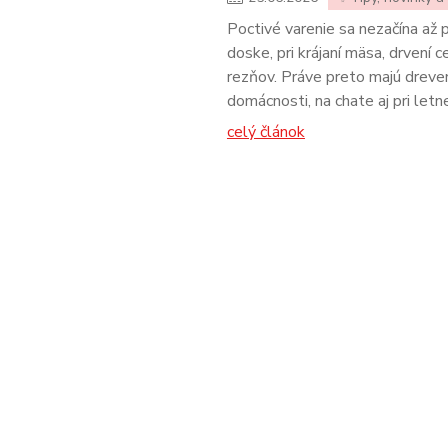
Poctivé varenie sa nezačína až p
doske, pri krájaní mäsa, drvení
rezňov. Práve preto majú drev
domácnosti, na chate aj pri letne
celý článok