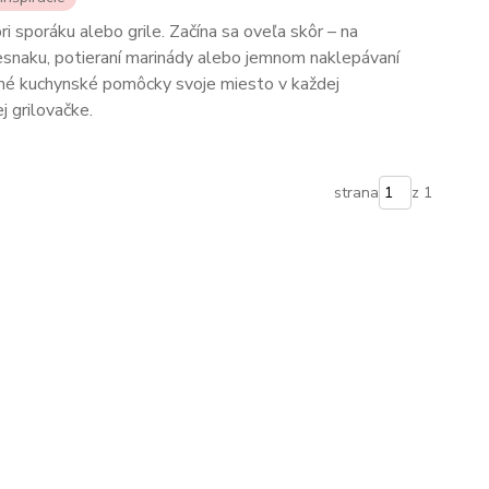
ri sporáku alebo grile. Začína sa oveľa skôr – na
 cesnaku, potieraní marinády alebo jemnom naklepávaní
ené kuchynské pomôcky svoje miesto v každej
j grilovačke.
strana
z 1