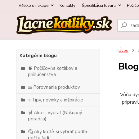
Všetko o nákupe
Kontakty
Špecifikácia tovaru
Požič
Úvod
Kategórie blogu
Blog
🧠 Požičovňa kotlíkov a
príslušenstva
⚖️ Porovnania produktov
Vôňa dym
✨Tipy, novinky a inšpirácie
pripravi
🛒 Ako si vybrať (Nákupný
poradca)
🤔 Aký kotlík si vybrať podľa
počtu ľudí