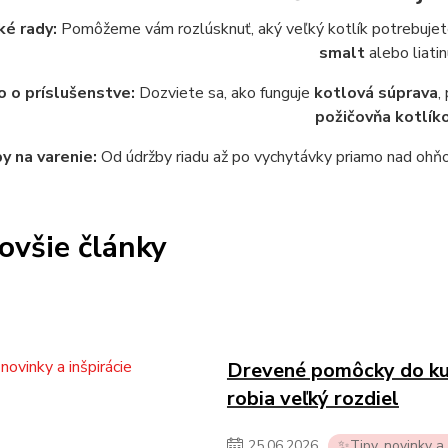
ké rady:
Pomôžeme vám rozlúsknuť, aký veľký kotlík potrebujete 
smalt
alebo liatin
 o príslušenstve:
Dozviete sa, ako funguje
kotlová súprava
,
požičovňa kotlík
y na varenie:
Od údržby riadu až po vychytávky priamo nad ohňom
ovšie články
Drevené pomôcky do kuch
robia veľký rozdiel
25
.
06
.
2026
✨Tipy, novinky a 