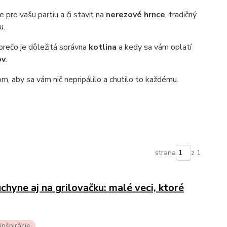
pre vašu partiu a či staviť na
nerezové hrnce
, tradičný
u.
 prečo je dôležitá správna
kotlina
a kedy sa vám oplatí
ov
.
, aby sa vám nič nepripálilo a chutilo to každému.
strana
z 1
yne aj na grilovačku: malé veci, ktoré
inšpirácie