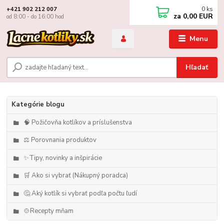
0
ks
+421 902 212 007
za
0,00 EUR
od 8:00 - do 16:00 hod
Menu
Hľadať
Kategórie blogu
🧠 Požičovňa kotlíkov a príslušenstva
⚖️ Porovnania produktov
✨Tipy, novinky a inšpirácie
🛒 Ako si vybrať (Nákupný poradca)
🤔 Aký kotlík si vybrať podľa počtu ľudí
🍲Recepty mňam