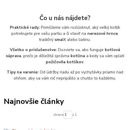
Čo u nás nájdete?
Praktické rady:
Pomôžeme vám rozlúsknuť, aký veľký kotlík
potrebujete pre vašu partiu a či staviť na
nerezové hrnce
,
tradičný
smalt
alebo liatinu.
Všetko o príslušenstve:
Dozviete sa, ako funguje
kotlová
súprava
, prečo je dôležitá správna
kotlina
a kedy sa vám oplatí
požičovňa kotlíkov
.
Tipy na varenie:
Od údržby riadu až po vychytávky priamo nad
ohňom, aby sa vám nič nepripálilo a chutilo to každému.
Najnovšie články
strana
z 1