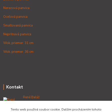
Nerezová panvica
Oceľová panvica
Smaltovaná panvica
Nepriľnavá panvica
Wok, priemer: 31 cm
Wok, priemer: 36 cm
Kontakt
René Baláž
+421 902 212 007
od 8:00 - do 16:00 hod
Tento web používá soubor cookie. Dalším procházením tohoto