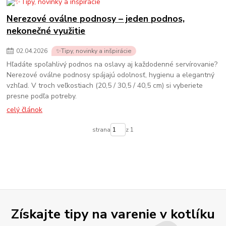
Nerezové oválne podnosy – jeden podnos,
nekonečné využitie
02
.
04
.
2026
✨Tipy, novinky a inšpirácie
Hľadáte spoľahlivý podnos na oslavy aj každodenné servírovanie?
Nerezové oválne podnosy spájajú odolnosť, hygienu a elegantný
vzhľad. V troch veľkostiach (20,5 / 30,5 / 40,5 cm) si vyberiete
presne podľa potreby.
celý článok
strana
z 1
Získajte tipy na varenie v kotlíku