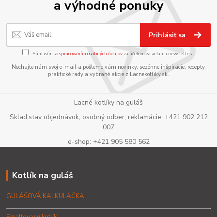
a výhodné ponuky
Prihlásiť sa
Súhlasím so
spracovaním osobných údajov
za účelom zasielania newslettera.
Nechajte nám svoj e-mail a pošleme vám novinky, sezónne inšpirácie, recepty,
praktické rady a vybrané akcie z Lacnekotliky.sk.
Lacné kotlíky na guláš
Sklad,stav objednávok, osobný odber, reklamácie: +421 902 212
007
e-shop: +421 905 580 562
Kotlík na guláš
GULÁŠOVÁ KALKULAČKA