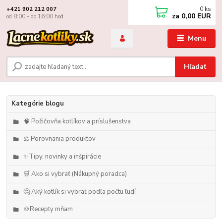
0
ks
+421 902 212 007
za
0,00 EUR
od 8:00 - do 16:00 hod
Menu
Hľadať
Kategórie blogu
🧠 Požičovňa kotlíkov a príslušenstva
⚖️ Porovnania produktov
✨Tipy, novinky a inšpirácie
🛒 Ako si vybrať (Nákupný poradca)
🤔 Aký kotlík si vybrať podľa počtu ľudí
🍲Recepty mňam