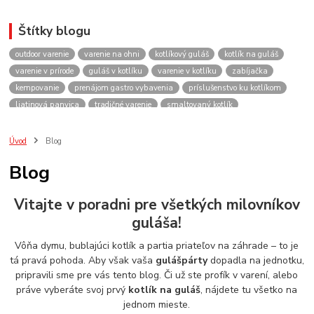
Štítky blogu
outdoor varenie
varenie na ohni
kotlíkový guláš
kotlík na guláš
varenie v prírode
guláš v kotlíku
varenie v kotlíku
zabíjačka
kempovanie
prenájom gastro vybavenia
príslušenstvo ku kotlíkom
liatinová panvica
tradičné varenie
smaltovaný kotlík
recepty do kotlíka
lacnekotliky.sk
požičovňa
prenájom
guláš
akcie
spoločenské akcie
rodinné oslavy
firemné akcie
kotlik
Úvod
Blog
kotlík
kotliky
kotlíky
kotol
kotly
kotlikovy
kotlíkový
Blog
rental
rentals
tour
turistika
travel
cestovanie
kemp
varenie
firemné oslavy
požičovňa horákov
plynový horák na guláš
Vitajte v poradni pre všetkých milovníkov
varenie gulášu
požičovňa hrncov
nerezový hrniec 30l
oslava
guláša!
Viničné
plynový horák
výber kotlíka
Vôňa dymu, bublajúci kotlík a partia priateľov na záhrade – to je
tá pravá pohoda. Aby však vaša
gulášpárty
dopadla na jednotku,
pripravili sme pre vás tento blog. Či už ste profík v varení, alebo
práve vyberáte svoj prvý
kotlík na guláš
, nájdete tu všetko na
jednom mieste.