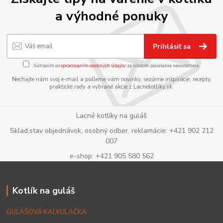
a výhodné ponuky
Prihlásiť sa
Súhlasím so
spracovaním osobných údajov
za účelom zasielania newslettera.
Nechajte nám svoj e-mail a pošleme vám novinky, sezónne inšpirácie, recepty,
praktické rady a vybrané akcie z Lacnekotliky.sk.
Lacné kotlíky na guláš
Sklad,stav objednávok, osobný odber, reklamácie: +421 902 212
007
e-shop: +421 905 580 562
Kotlík na guláš
GULÁŠOVÁ KALKULAČKA