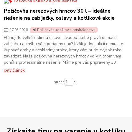
Požičovňa nerezových hrncov 30 l – ideálne
riešenie na zabíjačky, oslavy a kotlíkové akcie
27
.
03
.
2026
🧠 Požičovňa kotlíkov a príslušenstva
Plánujete veľkú rodinnú oslavu, svadbu alebo pravú domácu
zabíjačku a chýba vám poriadny riad? Kvôli jednej akcii nemusíte
kupovať drahý a neskladný hrniec, ktorý vám bude zvyšok roka
zavadzať. Naša požičovňa nerezových hrncov vo Viničnom vám
ponúka profesionálne riešenie. Máme pre vás pripravený 30
celý článok
strana
z 1
Získajte tipy na varenie v kotlíku