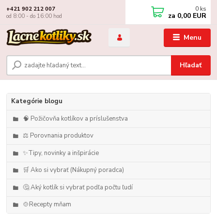
0
ks
+421 902 212 007
za
0,00 EUR
od 8:00 - do 16:00 hod
Menu
Hľadať
Kategórie blogu
🧠 Požičovňa kotlíkov a príslušenstva
⚖️ Porovnania produktov
✨Tipy, novinky a inšpirácie
🛒 Ako si vybrať (Nákupný poradca)
🤔 Aký kotlík si vybrať podľa počtu ľudí
🍲Recepty mňam