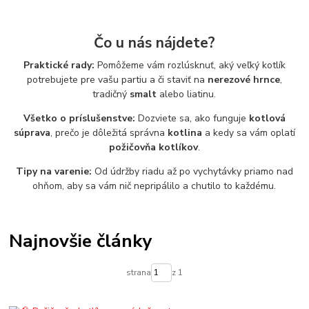
Čo u nás nájdete?
Praktické rady:
Pomôžeme vám rozlúsknuť, aký veľký kotlík
potrebujete pre vašu partiu a či staviť na
nerezové hrnce
,
tradičný
smalt
alebo liatinu.
Všetko o príslušenstve:
Dozviete sa, ako funguje
kotlová
súprava
, prečo je dôležitá správna
kotlina
a kedy sa vám oplatí
požičovňa kotlíkov
.
Tipy na varenie:
Od údržby riadu až po vychytávky priamo nad
ohňom, aby sa vám nič nepripálilo a chutilo to každému.
Najnovšie články
strana
z 1