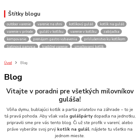
Štítky blogu
outdoor varenie
varenie na ohni
kotlíkový guláš
kotlík na guláš
varenie v prírode
guláš v kotlíku
varenie v kotlíku
zabíjačka
kempovanie
prenájom gastro vybavenia
príslušenstvo ku kotlíkom
liatinová panvica
tradičné varenie
smaltovaný kotlík
recepty do kotlíka
lacnekotliky.sk
požičovňa
prenájom
guláš
akcie
spoločenské akcie
rodinné oslavy
firemné akcie
kotlik
Úvod
Blog
kotlík
kotliky
kotlíky
kotol
kotly
kotlikovy
kotlíkový
Blog
rental
rentals
tour
turistika
travel
cestovanie
kemp
varenie
firemné oslavy
požičovňa horákov
plynový horák na guláš
Vitajte v poradni pre všetkých milovníkov
varenie gulášu
požičovňa hrncov
nerezový hrniec 30l
oslava
guláša!
Viničné
plynový horák
výber kotlíka
Vôňa dymu, bublajúci kotlík a partia priateľov na záhrade – to je
tá pravá pohoda. Aby však vaša
gulášpárty
dopadla na jednotku,
pripravili sme pre vás tento blog. Či už ste profík v varení, alebo
práve vyberáte svoj prvý
kotlík na guláš
, nájdete tu všetko na
jednom mieste.