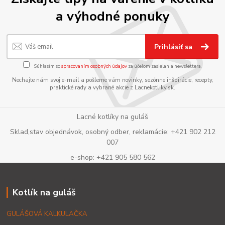
a výhodné ponuky
Prihlásiť sa
Súhlasím so
spracovaním osobných údajov
za účelom zasielania newslettera.
Nechajte nám svoj e-mail a pošleme vám novinky, sezónne inšpirácie, recepty,
praktické rady a vybrané akcie z Lacnekotliky.sk.
Lacné kotlíky na guláš
Sklad,stav objednávok, osobný odber, reklamácie: +421 902 212
007
e-shop: +421 905 580 562
Kotlík na guláš
GULÁŠOVÁ KALKULAČKA