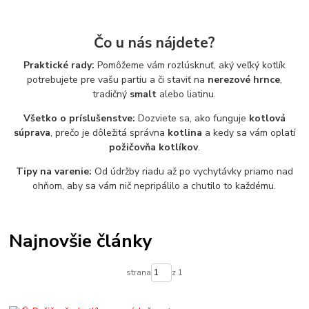
Čo u nás nájdete?
Praktické rady:
Pomôžeme vám rozlúsknuť, aký veľký kotlík
potrebujete pre vašu partiu a či staviť na
nerezové hrnce
,
tradičný
smalt
alebo liatinu.
Všetko o príslušenstve:
Dozviete sa, ako funguje
kotlová
súprava
, prečo je dôležitá správna
kotlina
a kedy sa vám oplatí
požičovňa kotlíkov
.
Tipy na varenie:
Od údržby riadu až po vychytávky priamo nad
ohňom, aby sa vám nič nepripálilo a chutilo to každému.
Najnovšie články
strana
z 1