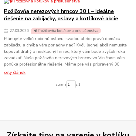
Požičovňa nerezových hrncov 30 l – ideálne
riešenie na zabíjačky, oslavy a kotlíkové akcie
27
.
03
.
2026
🧠 Požičovňa kotlíkov a príslušenstva
Plánujete veľkú rodinnú oslavu, svadbu alebo pravú domácu
zabíjačku a chýba vám poriadny riad? Kvôli jednej akcii nemusíte
kupovať drahý a neskladný hrniec, ktorý vám bude zvyšok roka
zavadzať. Naša požičovňa nerezových hrncov vo Viničnom vám
ponúka profesionálne riešenie. Máme pre vás pripravený 30
celý článok
strana
z 1
Získajte tipy na varenie v kotlíku