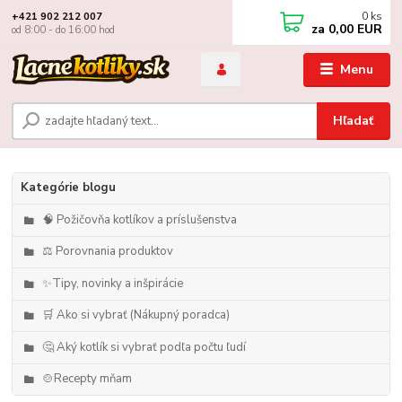
0
ks
+421 902 212 007
za
0,00 EUR
od 8:00 - do 16:00 hod
Menu
Hľadať
Kategórie blogu
🧠 Požičovňa kotlíkov a príslušenstva
⚖️ Porovnania produktov
✨Tipy, novinky a inšpirácie
🛒 Ako si vybrať (Nákupný poradca)
🤔 Aký kotlík si vybrať podľa počtu ľudí
🍲Recepty mňam