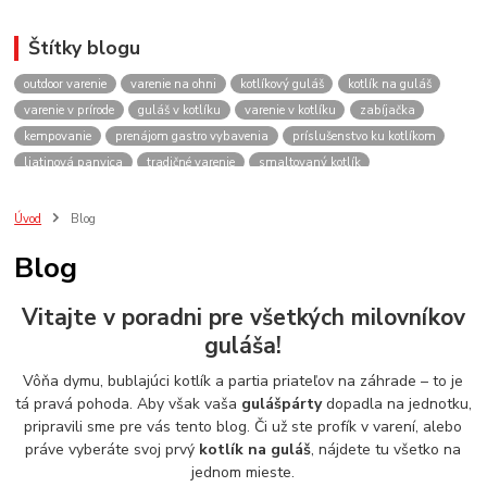
Štítky blogu
outdoor varenie
varenie na ohni
kotlíkový guláš
kotlík na guláš
varenie v prírode
guláš v kotlíku
varenie v kotlíku
zabíjačka
kempovanie
prenájom gastro vybavenia
príslušenstvo ku kotlíkom
liatinová panvica
tradičné varenie
smaltovaný kotlík
recepty do kotlíka
lacnekotliky.sk
požičovňa
prenájom
guláš
akcie
spoločenské akcie
rodinné oslavy
firemné akcie
kotlik
Úvod
Blog
kotlík
kotliky
kotlíky
kotol
kotly
kotlikovy
kotlíkový
Blog
rental
rentals
tour
turistika
travel
cestovanie
kemp
varenie
firemné oslavy
požičovňa horákov
plynový horák na guláš
Vitajte v poradni pre všetkých milovníkov
varenie gulášu
požičovňa hrncov
nerezový hrniec 30l
oslava
guláša!
Viničné
plynový horák
výber kotlíka
Vôňa dymu, bublajúci kotlík a partia priateľov na záhrade – to je
tá pravá pohoda. Aby však vaša
gulášpárty
dopadla na jednotku,
pripravili sme pre vás tento blog. Či už ste profík v varení, alebo
práve vyberáte svoj prvý
kotlík na guláš
, nájdete tu všetko na
jednom mieste.