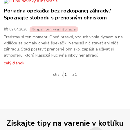
Poriadna opekačka bez rozkopanej záhrady?
Spoznajte slobodu s prenosným ohniskom
09
.
04
.
2026
✨Tipy, novinky a inšpirácie
Predstav si ten moment. Oheň praská, vzduch vonia dymom a na
vidličke sa pomaly opeká špekáčik. Nemusíš nič stavať ani ničiť
záhradu. Stačí postaviť prenosné ohnisko, zapáliť a užívať si
atmosféru, ktorú klasická kuchyňa nikdy nenahradí.
celý článok
strana
z 1
Získajte tipy na varenie v kotlíku