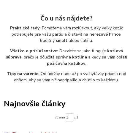
Čo u nás nájdete?
Praktické rady:
Pomôžeme vám rozlúsknuť, aký veľký kotlík
potrebujete pre vašu partiu a či staviť na
nerezové hrnce
,
tradičný
smalt
alebo liatinu.
Všetko o príslušenstve:
Dozviete sa, ako funguje
kotlová
súprava
, prečo je dôležitá správna
kotlina
a kedy sa vám oplatí
požičovňa kotlíkov
.
Tipy na varenie:
Od údržby riadu až po vychytávky priamo nad
ohňom, aby sa vám nič nepripálilo a chutilo to každému.
Najnovšie články
strana
z 1