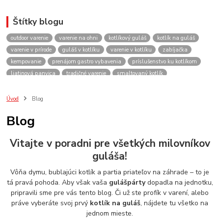
Štítky blogu
outdoor varenie
varenie na ohni
kotlíkový guláš
kotlík na guláš
varenie v prírode
guláš v kotlíku
varenie v kotlíku
zabíjačka
kempovanie
prenájom gastro vybavenia
príslušenstvo ku kotlíkom
liatinová panvica
tradičné varenie
smaltovaný kotlík
recepty do kotlíka
lacnekotliky.sk
požičovňa
prenájom
guláš
akcie
spoločenské akcie
rodinné oslavy
firemné akcie
kotlik
Úvod
Blog
kotlík
kotliky
kotlíky
kotol
kotly
kotlikovy
kotlíkový
Blog
rental
rentals
tour
turistika
travel
cestovanie
kemp
varenie
firemné oslavy
požičovňa horákov
plynový horák na guláš
Vitajte v poradni pre všetkých milovníkov
varenie gulášu
požičovňa hrncov
nerezový hrniec 30l
oslava
guláša!
Viničné
plynový horák
výber kotlíka
Vôňa dymu, bublajúci kotlík a partia priateľov na záhrade – to je
tá pravá pohoda. Aby však vaša
gulášpárty
dopadla na jednotku,
pripravili sme pre vás tento blog. Či už ste profík v varení, alebo
práve vyberáte svoj prvý
kotlík na guláš
, nájdete tu všetko na
jednom mieste.