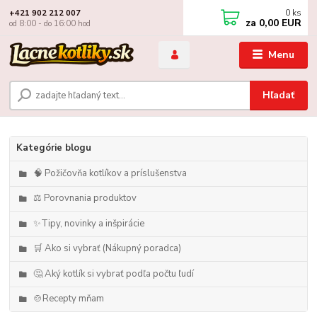
0
ks
+421 902 212 007
za
0,00 EUR
od 8:00 - do 16:00 hod
Menu
Hľadať
Kategórie blogu
🧠 Požičovňa kotlíkov a príslušenstva
⚖️ Porovnania produktov
✨Tipy, novinky a inšpirácie
🛒 Ako si vybrať (Nákupný poradca)
🤔 Aký kotlík si vybrať podľa počtu ľudí
🍲Recepty mňam