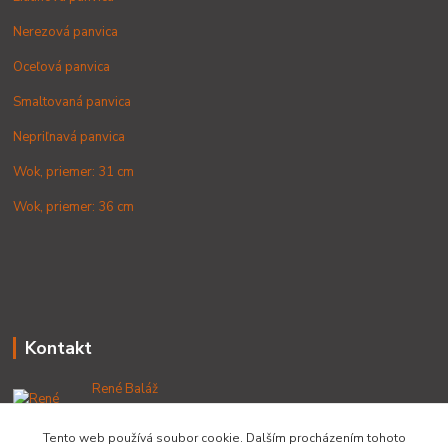
Nerezová panvica
Oceľová panvica
Smaltovaná panvica
Nepriľnavá panvica
Wok, priemer: 31 cm
Wok, priemer: 36 cm
Kontakt
René Baláž
+421 902 212 007
od 8:00 - do 16:00 hod
Tento web používá soubor cookie. Dalším procházením tohoto