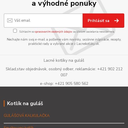
a výhodné ponuky
Prihlásiť sa
Súhlasím so
spracovaním osobných údajov
za účelom zasielania newslettera.
Nechajte nám svoj e-mail a pošleme vám novinky, sezónne inšpirácie, recepty,
praktické rady a vybrané akcie z Lacnekotliky.sk.
Lacné kotlíky na guláš
Sklad,stav objednávok, osobný odber, reklamácie: +421 902 212
007
e-shop: +421 905 580 562
Kotlík na guláš
GULÁŠOVÁ KALKULAČKA