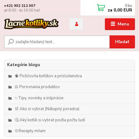
0
ks
+421 902 212 007
za
0,00 EUR
od 8:00 - do 16:00 hod
Menu
Hľadať
Kategórie blogu
🧠 Požičovňa kotlíkov a príslušenstva
⚖️ Porovnania produktov
✨Tipy, novinky a inšpirácie
🛒 Ako si vybrať (Nákupný poradca)
🤔 Aký kotlík si vybrať podľa počtu ľudí
🍲Recepty mňam