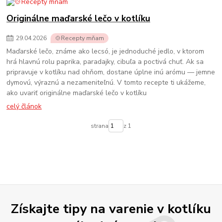
Originálne maďarské lečo v kotlíku
29
.
04
.
2026
🍲Recepty mňam
Maďarské lečo, známe ako lecsó, je jednoduché jedlo, v ktorom
hrá hlavnú rolu paprika, paradajky, cibuľa a poctivá chuť. Ak sa
pripravuje v kotlíku nad ohňom, dostane úplne inú arómu — jemne
dymovú, výraznú a nezameniteľnú. V tomto recepte ti ukážeme,
ako uvariť originálne maďarské lečo v kotlíku
celý článok
strana
z 1
Získajte tipy na varenie v kotlíku