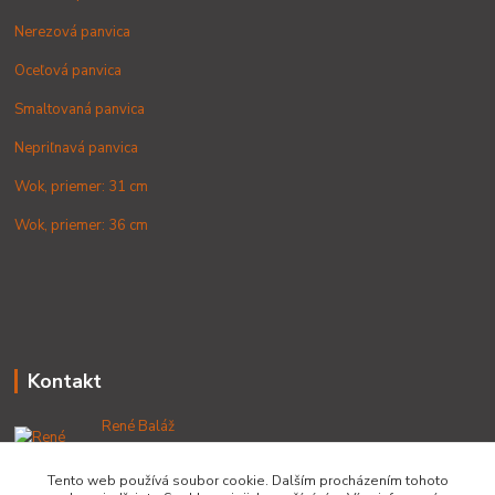
Nerezová panvica
Oceľová panvica
Smaltovaná panvica
Nepriľnavá panvica
Wok, priemer: 31 cm
Wok, priemer: 36 cm
Kontakt
René Baláž
+421 902 212 007
od 8:00 - do 16:00 hod
Tento web používá soubor cookie. Dalším procházením tohoto