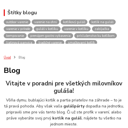
Štítky blogu
outdoor varenie
varenie na ohni
kotlíkový guláš
kotlík na guláš
varenie v prírode
guláš v kotlíku
varenie v kotlíku
zabíjačka
kempovanie
prenájom gastro vybavenia
príslušenstvo ku kotlíkom
liatinová panvica
tradičné varenie
smaltovaný kotlík
recepty do kotlíka
lacnekotliky.sk
požičovňa
prenájom
guláš
akcie
spoločenské akcie
rodinné oslavy
firemné akcie
kotlik
Úvod
Blog
kotlík
kotliky
kotlíky
kotol
kotly
kotlikovy
kotlíkový
Blog
rental
rentals
tour
turistika
travel
cestovanie
kemp
varenie
firemné oslavy
požičovňa horákov
plynový horák na guláš
Vitajte v poradni pre všetkých milovníkov
varenie gulášu
požičovňa hrncov
nerezový hrniec 30l
oslava
guláša!
Viničné
plynový horák
výber kotlíka
Vôňa dymu, bublajúci kotlík a partia priateľov na záhrade – to je
tá pravá pohoda. Aby však vaša
gulášpárty
dopadla na jednotku,
pripravili sme pre vás tento blog. Či už ste profík v varení, alebo
práve vyberáte svoj prvý
kotlík na guláš
, nájdete tu všetko na
jednom mieste.