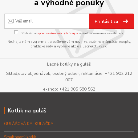
a výhodné ponuky
Prihlásiť sa
Súhlasím so
spracovaním osobných údajov
za účelom zasielania newslettera.
Nechajte nám svoj e-mail a pošleme vám novinky, sezónne inšpirácie, recepty,
praktické rady a vybrané akcie z Lacnekotliky.sk.
Lacné kotlíky na guláš
Sklad,stav objednávok, osobný odber, reklamácie: +421 902 212
007
e-shop: +421 905 580 562
Kotlík na guláš
GULÁŠOVÁ KALKULAČKA
Smaltovaný kotlík