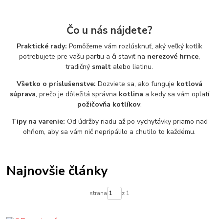
Čo u nás nájdete?
Praktické rady:
Pomôžeme vám rozlúsknuť, aký veľký kotlík
potrebujete pre vašu partiu a či staviť na
nerezové hrnce
,
tradičný
smalt
alebo liatinu.
Všetko o príslušenstve:
Dozviete sa, ako funguje
kotlová
súprava
, prečo je dôležitá správna
kotlina
a kedy sa vám oplatí
požičovňa kotlíkov
.
Tipy na varenie:
Od údržby riadu až po vychytávky priamo nad
ohňom, aby sa vám nič nepripálilo a chutilo to každému.
Najnovšie články
strana
z 1