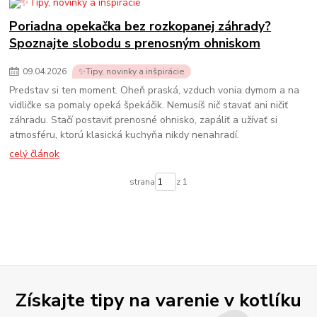
Poriadna opekačka bez rozkopanej záhrady?
Spoznajte slobodu s prenosným ohniskom
09
.
04
.
2026
✨Tipy, novinky a inšpirácie
Predstav si ten moment. Oheň praská, vzduch vonia dymom a na
vidličke sa pomaly opeká špekáčik. Nemusíš nič stavať ani ničiť
záhradu. Stačí postaviť prenosné ohnisko, zapáliť a užívať si
atmosféru, ktorú klasická kuchyňa nikdy nenahradí.
celý článok
strana
z 1
Získajte tipy na varenie v kotlíku