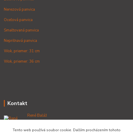
Nerezová panvica
Oceľová panvica
Smaltovaná panvica
Nepriľnavá panvica
Wok, priemer: 31 cm
Wok, priemer: 36 cm
Kontakt
René Baláž
+421 902 212 007
od 8:00 - do 16:00 hod
Tento web používá soubor cookie. Dalším procházením tohoto