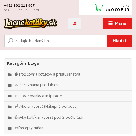
0
ks
+421 902 212 007
za
0,00 EUR
od 8:00 - do 16:00 hod
Menu
Hľadať
Kategórie blogu
🧠 Požičovňa kotlíkov a príslušenstva
⚖️ Porovnania produktov
✨Tipy, novinky a inšpirácie
🛒 Ako si vybrať (Nákupný poradca)
🤔 Aký kotlík si vybrať podľa počtu ľudí
🍲Recepty mňam