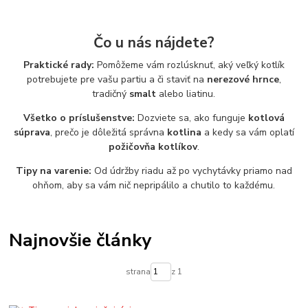
Čo u nás nájdete?
Praktické rady:
Pomôžeme vám rozlúsknuť, aký veľký kotlík
potrebujete pre vašu partiu a či staviť na
nerezové hrnce
,
tradičný
smalt
alebo liatinu.
Všetko o príslušenstve:
Dozviete sa, ako funguje
kotlová
súprava
, prečo je dôležitá správna
kotlina
a kedy sa vám oplatí
požičovňa kotlíkov
.
Tipy na varenie:
Od údržby riadu až po vychytávky priamo nad
ohňom, aby sa vám nič nepripálilo a chutilo to každému.
Najnovšie články
strana
z 1