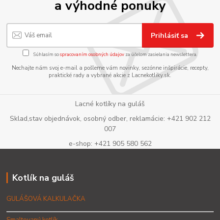
a výhodné ponuky
Prihlásiť sa
Súhlasím so
spracovaním osobných údajov
za účelom zasielania newslettera.
Nechajte nám svoj e-mail a pošleme vám novinky, sezónne inšpirácie, recepty,
praktické rady a vybrané akcie z Lacnekotliky.sk.
Lacné kotlíky na guláš
Sklad,stav objednávok, osobný odber, reklamácie: +421 902 212
007
e-shop: +421 905 580 562
Kotlík na guláš
GULÁŠOVÁ KALKULAČKA