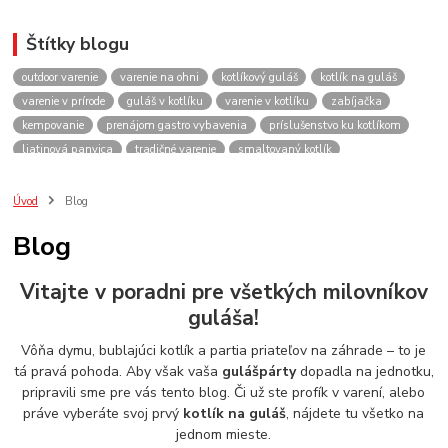
Štítky blogu
outdoor varenie
varenie na ohni
kotlíkový guláš
kotlík na guláš
varenie v prírode
guláš v kotlíku
varenie v kotlíku
zabíjačka
kempovanie
prenájom gastro vybavenia
príslušenstvo ku kotlíkom
liatinová panvica
tradičné varenie
smaltovaný kotlík
recepty do kotlíka
lacnekotliky.sk
požičovňa
prenájom
guláš
akcie
spoločenské akcie
rodinné oslavy
firemné akcie
kotlik
Úvod
Blog
kotlík
kotliky
kotlíky
kotol
kotly
kotlikovy
kotlíkový
Blog
rental
rentals
tour
turistika
travel
cestovanie
kemp
varenie
firemné oslavy
požičovňa horákov
plynový horák na guláš
Vitajte v poradni pre všetkých milovníkov
varenie gulášu
požičovňa hrncov
nerezový hrniec 30l
oslava
guláša!
Viničné
plynový horák
výber kotlíka
Vôňa dymu, bublajúci kotlík a partia priateľov na záhrade – to je
tá pravá pohoda. Aby však vaša
gulášpárty
dopadla na jednotku,
pripravili sme pre vás tento blog. Či už ste profík v varení, alebo
práve vyberáte svoj prvý
kotlík na guláš
, nájdete tu všetko na
jednom mieste.