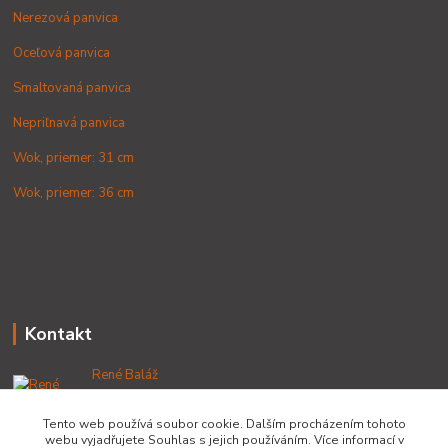
Nerezová panvica
Oceľová panvica
Smaltovaná panvica
Nepriľnavá panvica
Wok, priemer: 31 cm
Wok, priemer: 36 cm
Kontakt
René Baláž
+421 902 212 007
od 8:00 - do 16:00 hod
Tento web používá soubor cookie. Dalším procházením tohoto
webu vyjadřujete Souhlas s jejich používáním. Více informací v