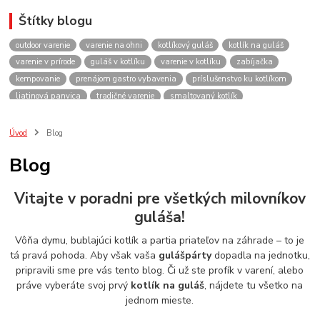
Štítky blogu
outdoor varenie
varenie na ohni
kotlíkový guláš
kotlík na guláš
varenie v prírode
guláš v kotlíku
varenie v kotlíku
zabíjačka
kempovanie
prenájom gastro vybavenia
príslušenstvo ku kotlíkom
liatinová panvica
tradičné varenie
smaltovaný kotlík
recepty do kotlíka
lacnekotliky.sk
požičovňa
prenájom
guláš
akcie
spoločenské akcie
rodinné oslavy
firemné akcie
kotlik
Úvod
Blog
kotlík
kotliky
kotlíky
kotol
kotly
kotlikovy
kotlíkový
Blog
rental
rentals
tour
turistika
travel
cestovanie
kemp
varenie
firemné oslavy
požičovňa horákov
plynový horák na guláš
Vitajte v poradni pre všetkých milovníkov
varenie gulášu
požičovňa hrncov
nerezový hrniec 30l
oslava
guláša!
Viničné
plynový horák
výber kotlíka
Vôňa dymu, bublajúci kotlík a partia priateľov na záhrade – to je
tá pravá pohoda. Aby však vaša
gulášpárty
dopadla na jednotku,
pripravili sme pre vás tento blog. Či už ste profík v varení, alebo
práve vyberáte svoj prvý
kotlík na guláš
, nájdete tu všetko na
jednom mieste.