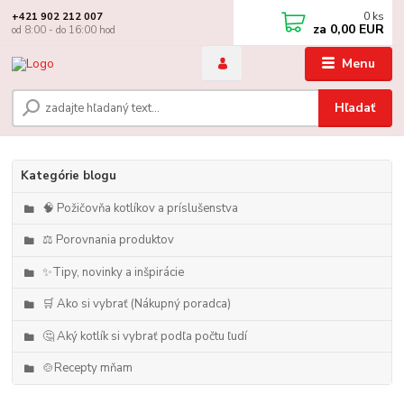
0
ks
+421 902 212 007
za
0,00 EUR
od 8:00 - do 16:00 hod
Menu
Hľadať
Kategórie blogu
🧠 Požičovňa kotlíkov a príslušenstva
⚖️ Porovnania produktov
✨Tipy, novinky a inšpirácie
🛒 Ako si vybrať (Nákupný poradca)
🤔 Aký kotlík si vybrať podľa počtu ľudí
🍲Recepty mňam