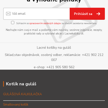
Prihlásiť sa
Súhlasím so
spracovaním osobných údajov
za účelom zasielania newslettera.
Nechajte nám svoj e-mail a pošleme vám novinky, sezónne inšpirácie, recepty,
praktické rady a vybrané akcie z Lacnekotliky.sk.
Lacné kotlíky na guláš
Sklad,stav objednávok, osobný odber, reklamácie: +421 902 212
007
e-shop: +421 905 580 562
Kotlík na guláš
GULÁŠOVÁ KALKULAČKA
Smaltovaný kotlík