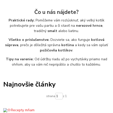
Čo u nás nájdete?
Praktické rady:
Pomôžeme vám rozlúsknuť, aký veľký kotlík
potrebujete pre vašu partiu a či staviť na
nerezové hrnce
,
tradičný
smalt
alebo liatinu.
Všetko o príslušenstve:
Dozviete sa, ako funguje
kotlová
súprava
, prečo je dôležitá správna
kotlina
a kedy sa vám oplatí
požičovňa kotlíkov
.
Tipy na varenie:
Od údržby riadu až po vychytávky priamo nad
ohňom, aby sa vám nič nepripálilo a chutilo to každému.
Najnovšie články
strana
z 1