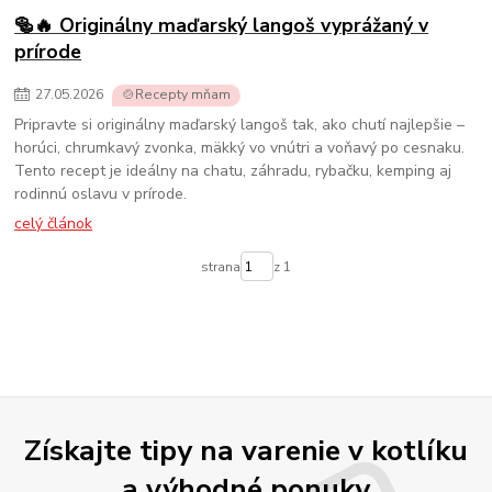
🥯🔥 Originálny maďarský langoš vyprážaný v
prírode
27
.
05
.
2026
🍲Recepty mňam
Pripravte si originálny maďarský langoš tak, ako chutí najlepšie –
horúci, chrumkavý zvonka, mäkký vo vnútri a voňavý po cesnaku.
Tento recept je ideálny na chatu, záhradu, rybačku, kemping aj
rodinnú oslavu v prírode.
celý článok
strana
z 1
Získajte tipy na varenie v kotlíku
a výhodné ponuky