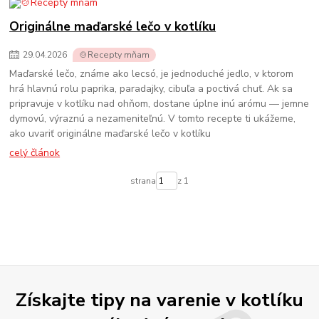
Originálne maďarské lečo v kotlíku
29
.
04
.
2026
🍲Recepty mňam
Maďarské lečo, známe ako lecsó, je jednoduché jedlo, v ktorom
hrá hlavnú rolu paprika, paradajky, cibuľa a poctivá chuť. Ak sa
pripravuje v kotlíku nad ohňom, dostane úplne inú arómu — jemne
dymovú, výraznú a nezameniteľnú. V tomto recepte ti ukážeme,
ako uvariť originálne maďarské lečo v kotlíku
celý článok
strana
z 1
Získajte tipy na varenie v kotlíku