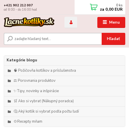
0
ks
+421 902 212 007
za
0,00 EUR
od 8:00 - do 16:00 hod
Menu
Hľadať
Kategórie blogu
🧠 Požičovňa kotlíkov a príslušenstva
⚖️ Porovnania produktov
✨Tipy, novinky a inšpirácie
🛒 Ako si vybrať (Nákupný poradca)
🤔 Aký kotlík si vybrať podľa počtu ľudí
🍲Recepty mňam