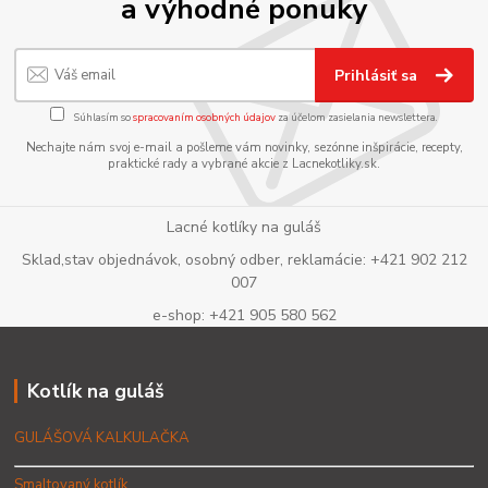
a výhodné ponuky
Prihlásiť sa
Súhlasím so
spracovaním osobných údajov
za účelom zasielania newslettera.
Nechajte nám svoj e-mail a pošleme vám novinky, sezónne inšpirácie, recepty,
praktické rady a vybrané akcie z Lacnekotliky.sk.
Lacné kotlíky na guláš
Sklad,stav objednávok, osobný odber, reklamácie: +421 902 212
007
e-shop: +421 905 580 562
Kotlík na guláš
GULÁŠOVÁ KALKULAČKA
Smaltovaný kotlík