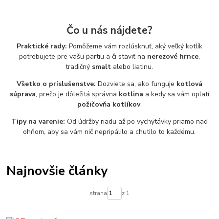
Čo u nás nájdete?
Praktické rady:
Pomôžeme vám rozlúsknuť, aký veľký kotlík
potrebujete pre vašu partiu a či staviť na
nerezové hrnce
,
tradičný
smalt
alebo liatinu.
Všetko o príslušenstve:
Dozviete sa, ako funguje
kotlová
súprava
, prečo je dôležitá správna
kotlina
a kedy sa vám oplatí
požičovňa kotlíkov
.
Tipy na varenie:
Od údržby riadu až po vychytávky priamo nad
ohňom, aby sa vám nič nepripálilo a chutilo to každému.
Najnovšie články
strana
z 1