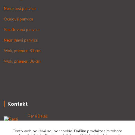
Nerezová panvica
Oceľová panvica
Smaltovaná panvica
Nepriľnavá panvica
Wok, priemer: 31 cm
Wok, priemer: 36 cm
Kontakt
René Baláž
+421 902 212 007
od 8:00 - do 16:00 hod
Tento web používá soubor cookie. Dalším procházením tohoto