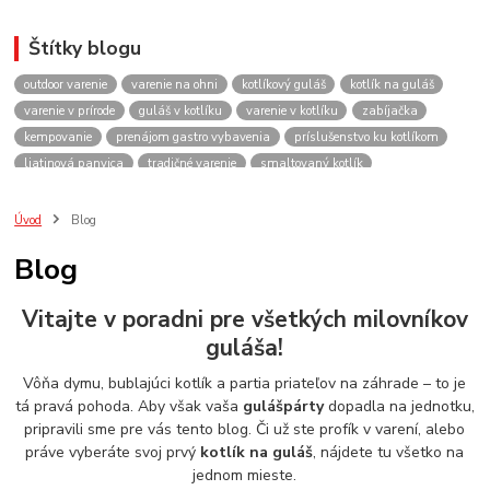
Štítky blogu
outdoor varenie
varenie na ohni
kotlíkový guláš
kotlík na guláš
varenie v prírode
guláš v kotlíku
varenie v kotlíku
zabíjačka
kempovanie
prenájom gastro vybavenia
príslušenstvo ku kotlíkom
liatinová panvica
tradičné varenie
smaltovaný kotlík
recepty do kotlíka
lacnekotliky.sk
požičovňa
prenájom
guláš
akcie
spoločenské akcie
rodinné oslavy
firemné akcie
kotlik
Úvod
Blog
kotlík
kotliky
kotlíky
kotol
kotly
kotlikovy
kotlíkový
Blog
rental
rentals
tour
turistika
travel
cestovanie
kemp
varenie
firemné oslavy
požičovňa horákov
plynový horák na guláš
Vitajte v poradni pre všetkých milovníkov
varenie gulášu
požičovňa hrncov
nerezový hrniec 30l
oslava
guláša!
Viničné
plynový horák
výber kotlíka
Vôňa dymu, bublajúci kotlík a partia priateľov na záhrade – to je
tá pravá pohoda. Aby však vaša
gulášpárty
dopadla na jednotku,
pripravili sme pre vás tento blog. Či už ste profík v varení, alebo
práve vyberáte svoj prvý
kotlík na guláš
, nájdete tu všetko na
jednom mieste.