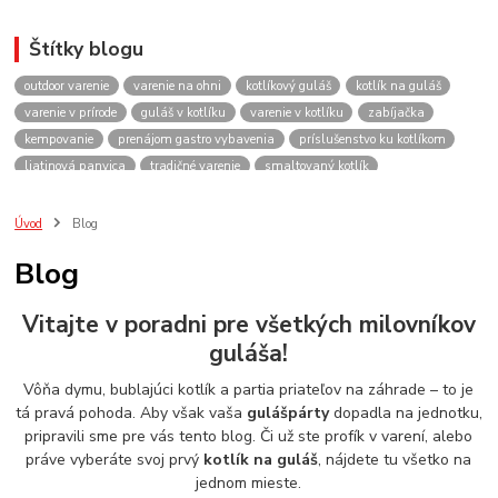
Štítky blogu
outdoor varenie
varenie na ohni
kotlíkový guláš
kotlík na guláš
varenie v prírode
guláš v kotlíku
varenie v kotlíku
zabíjačka
kempovanie
prenájom gastro vybavenia
príslušenstvo ku kotlíkom
liatinová panvica
tradičné varenie
smaltovaný kotlík
recepty do kotlíka
lacnekotliky.sk
požičovňa
prenájom
guláš
akcie
spoločenské akcie
rodinné oslavy
firemné akcie
kotlik
Úvod
Blog
kotlík
kotliky
kotlíky
kotol
kotly
kotlikovy
kotlíkový
Blog
rental
rentals
tour
turistika
travel
cestovanie
kemp
varenie
firemné oslavy
požičovňa horákov
plynový horák na guláš
Vitajte v poradni pre všetkých milovníkov
varenie gulášu
požičovňa hrncov
nerezový hrniec 30l
oslava
guláša!
Viničné
plynový horák
výber kotlíka
Vôňa dymu, bublajúci kotlík a partia priateľov na záhrade – to je
tá pravá pohoda. Aby však vaša
gulášpárty
dopadla na jednotku,
pripravili sme pre vás tento blog. Či už ste profík v varení, alebo
práve vyberáte svoj prvý
kotlík na guláš
, nájdete tu všetko na
jednom mieste.