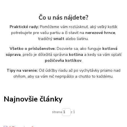
Čo u nás nájdete?
Praktické rady:
Pomôžeme vám rozlúsknuť, aký veľký kotlík
potrebujete pre vašu partiu a či staviť na
nerezové hrnce
,
tradičný
smalt
alebo liatinu.
Všetko o príslušenstve:
Dozviete sa, ako funguje
kotlová
súprava
, prečo je dôležitá správna
kotlina
a kedy sa vám oplatí
požičovňa kotlíkov
.
Tipy na varenie:
Od údržby riadu až po vychytávky priamo nad
ohňom, aby sa vám nič nepripálilo a chutilo to každému.
Najnovšie články
strana
z 1