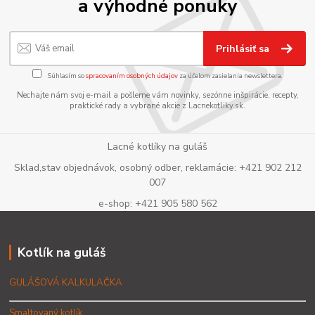
a výhodné ponuky
Prihlásiť sa
Súhlasím so
spracovaním osobných údajov
za účelom zasielania newslettera.
Nechajte nám svoj e-mail a pošleme vám novinky, sezónne inšpirácie, recepty,
praktické rady a vybrané akcie z Lacnekotliky.sk.
Lacné kotlíky na guláš
Sklad,stav objednávok, osobný odber, reklamácie: +421 902 212
007
e-shop: +421 905 580 562
Kotlík na guláš
GULÁŠOVÁ KALKULAČKA
Smaltovaný kotlík