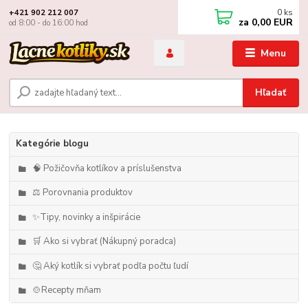
0
ks
+421 902 212 007
za
0,00 EUR
od 8:00 - do 16:00 hod
Menu
Hľadať
Kategórie blogu
🧠 Požičovňa kotlíkov a príslušenstva
⚖️ Porovnania produktov
✨Tipy, novinky a inšpirácie
🛒 Ako si vybrať (Nákupný poradca)
🤔 Aký kotlík si vybrať podľa počtu ľudí
🍲Recepty mňam