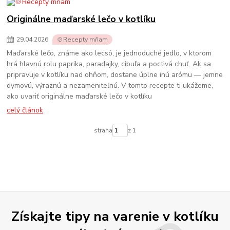
Originálne maďarské lečo v kotlíku
29
.
04
.
2026
🍲Recepty mňam
Maďarské lečo, známe ako lecsó, je jednoduché jedlo, v ktorom
hrá hlavnú rolu paprika, paradajky, cibuľa a poctivá chuť. Ak sa
pripravuje v kotlíku nad ohňom, dostane úplne inú arómu — jemne
dymovú, výraznú a nezameniteľnú. V tomto recepte ti ukážeme,
ako uvariť originálne maďarské lečo v kotlíku
celý článok
strana
z 1
Získajte tipy na varenie v kotlíku