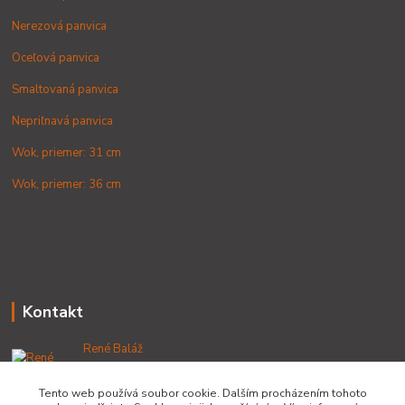
Nerezová panvica
Oceľová panvica
Smaltovaná panvica
Nepriľnavá panvica
Wok, priemer: 31 cm
Wok, priemer: 36 cm
Kontakt
René Baláž
+421 902 212 007
od 8:00 - do 16:00 hod
Tento web používá soubor cookie. Dalším procházením tohoto