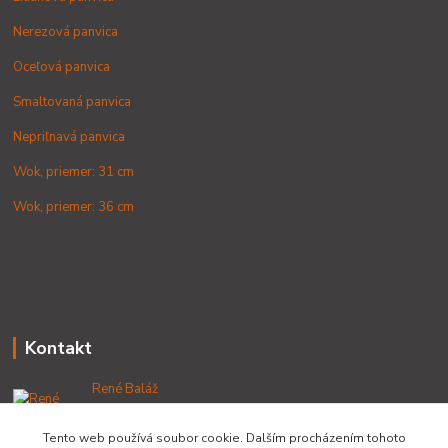
Nerezová panvica
Oceľová panvica
Smaltovaná panvica
Nepriľnavá panvica
Wok, priemer: 31 cm
Wok, priemer: 36 cm
Kontakt
René Baláž
+421 902 212 007
od 8:00 - do 16:00 hod
Tento web používá soubor cookie. Dalším procházením tohoto