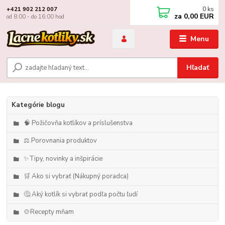
0
ks
+421 902 212 007
za
0,00 EUR
od 8:00 - do 16:00 hod
Menu
Hľadať
Kategórie blogu
🧠 Požičovňa kotlíkov a príslušenstva
⚖️ Porovnania produktov
✨Tipy, novinky a inšpirácie
🛒 Ako si vybrať (Nákupný poradca)
🤔 Aký kotlík si vybrať podľa počtu ľudí
🍲Recepty mňam