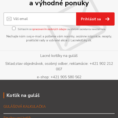
a výhodné ponuky
Prihlásiť sa
Súhlasím so
spracovaním osobných údajov
za účelom zasielania newslettera.
Nechajte nám svoj e-mail a pošleme vám novinky, sezónne inšpirácie, recepty,
praktické rady a vybrané akcie z Lacnekotliky.sk.
Lacné kotlíky na guláš
Sklad,stav objednávok, osobný odber, reklamácie: +421 902 212
007
e-shop: +421 905 580 562
Kotlík na guláš
GULÁŠOVÁ KALKULAČKA