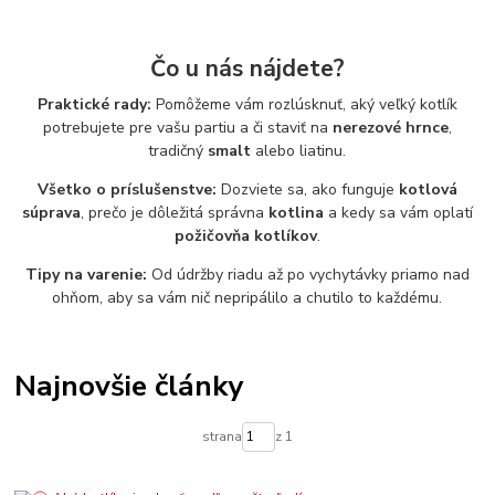
Čo u nás nájdete?
Praktické rady:
Pomôžeme vám rozlúsknuť, aký veľký kotlík
potrebujete pre vašu partiu a či staviť na
nerezové hrnce
,
tradičný
smalt
alebo liatinu.
Všetko o príslušenstve:
Dozviete sa, ako funguje
kotlová
súprava
, prečo je dôležitá správna
kotlina
a kedy sa vám oplatí
požičovňa kotlíkov
.
Tipy na varenie:
Od údržby riadu až po vychytávky priamo nad
ohňom, aby sa vám nič nepripálilo a chutilo to každému.
Najnovšie články
strana
z 1