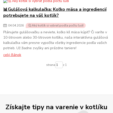
📊Gulášová kalkulačka: Koľko mäsa a ingrediencií
potrebujete na váš kotlík?
04
.
04
.
2026
🤔 Aký kotlík si vybrať podľa počtu ľudí
Plánujete gulášovačku a neviete, koľko kíl mäsa kúpiť? Či varíte v
10-litrovom alebo 30-litrovom kotlíku, naša interaktívna gulášová
kalkulačka vám presne vypočíta všetky ingrediencie podľa vašich
potrieb. Už žiadne zvyšky ani prázdne taniere!
celý článok
strana
z 1
Získajte tipy na varenie v kotlíku