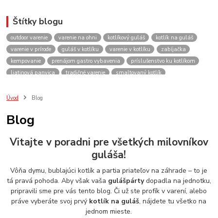
Štítky blogu
outdoor varenie
varenie na ohni
kotlíkový guláš
kotlík na guláš
varenie v prírode
guláš v kotlíku
varenie v kotlíku
zabíjačka
kempovanie
prenájom gastro vybavenia
príslušenstvo ku kotlíkom
liatinová panvica
tradičné varenie
smaltovaný kotlík
recepty do kotlíka
lacnekotliky.sk
požičovňa
prenájom
guláš
akcie
spoločenské akcie
rodinné oslavy
firemné akcie
kotlik
Úvod
Blog
kotlík
kotliky
kotlíky
kotol
kotly
kotlikovy
kotlíkový
Blog
rental
rentals
tour
turistika
travel
cestovanie
kemp
varenie
firemné oslavy
požičovňa horákov
plynový horák na guláš
Vitajte v poradni pre všetkých milovníkov
varenie gulášu
požičovňa hrncov
nerezový hrniec 30l
oslava
guláša!
Viničné
plynový horák
výber kotlíka
Vôňa dymu, bublajúci kotlík a partia priateľov na záhrade – to je
tá pravá pohoda. Aby však vaša
gulášpárty
dopadla na jednotku,
pripravili sme pre vás tento blog. Či už ste profík v varení, alebo
práve vyberáte svoj prvý
kotlík na guláš
, nájdete tu všetko na
jednom mieste.