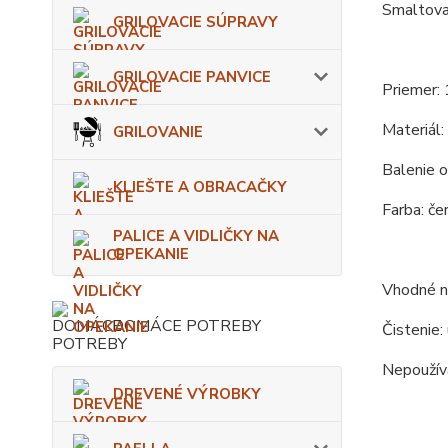
Smaltova
GRILOVACIE SÚPRAVY
GRILOVACIE PANVICE
Priemer: 
Materiál:
GRILOVANIE
Balenie o
KLIEŠTE A OBRACAČKY
Farba: čer
PALICE A VIDLIČKY NA
OPEKANIE
Vhodné na
DOMÁCE POTREBY
Čistenie:
Nepoužíva
DREVENÉ VÝROBKY