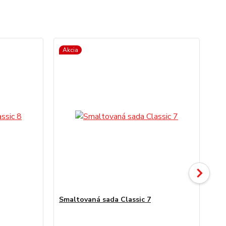
Akcia
Ak
Smaltovaná sada Classic 7
Sm