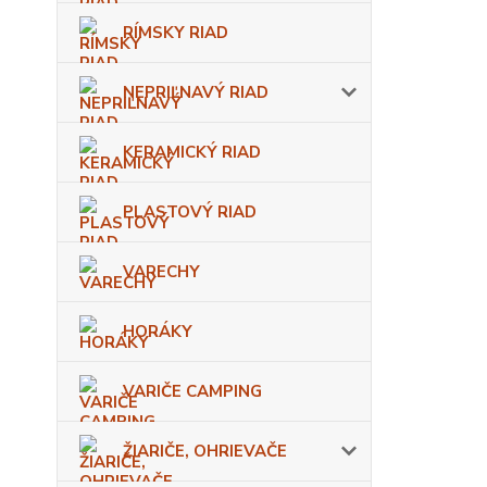
RÍMSKY RIAD
NEPRIĽNAVÝ RIAD
KERAMICKÝ RIAD
PLASTOVÝ RIAD
VARECHY
HORÁKY
VARIČE CAMPING
ŽIARIČE, OHRIEVAČE