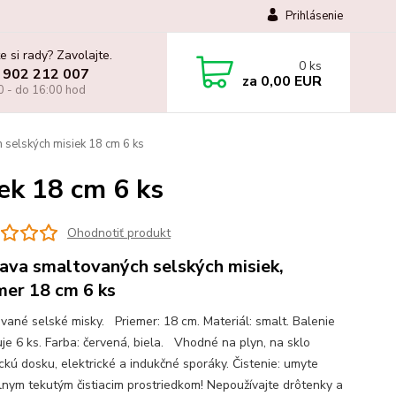
Prihlásenie
e si rady? Zavolajte.
0
ks
 902 212 007
za
0,00 EUR
0 - do 16:00 hod
selských misiek 18 cm 6 ks
ek 18 cm 6 ks
Ohodnotiť produkt
ava smaltovaných selských misiek,
mer 18 cm 6 ks
vané selské misky. Priemer: 18 cm. Materiál: smalt. Balenie
je 6 ks. Farba: červená, biela. Vhodné na plyn, na sklo
ckú dosku, elektrické a indukčné sporáky. Čistenie: umyte
lnym tekutým čistiacim prostriedkom! Nepoužívajte drôtenky a