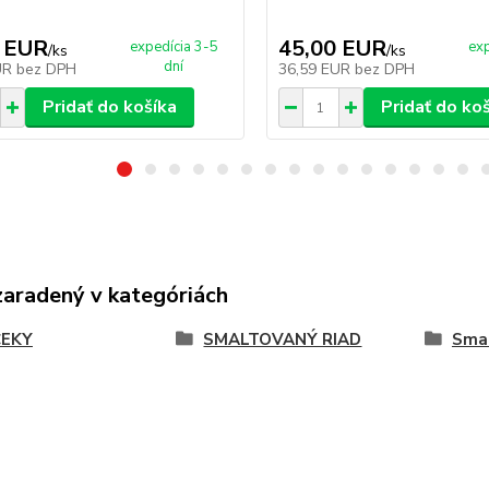
 EUR
45,00 EUR
expedícia 3-5
exp
/
ks
/
ks
dní
UR
bez DPH
36,59 EUR
bez DPH
Pridať do košíka
Pridať do ko
zaradený v kategóriách
EKY
SMALTOVANÝ RIAD
Smal