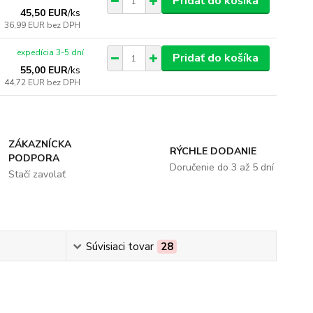
Pridať do košíka
45,50 EUR
/
ks
36,99 EUR
bez DPH
expedícia 3-5 dní
Pridať do košíka
55,00 EUR
/
ks
44,72 EUR
bez DPH
ZÁKAZNÍCKA
RÝCHLE DODANIE
PODPORA
Doručenie do 3 až 5 dní
Stačí zavolať
Súvisiaci tovar
28