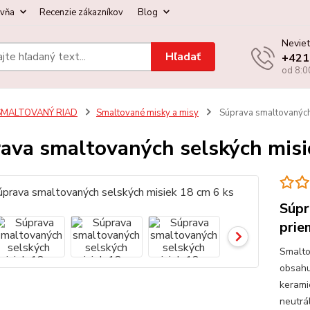
ovňa
Recenzie zákazníkov
Blog
Neviet
Hľadať
+421
od 8:0
SMALTOVANÝ RIAD
Smaltované misky a misy
Súprava smaltovaných 
ava smaltovaných selských misi
Súpr
prie
Smalto
obsahu
kerami
neutrá