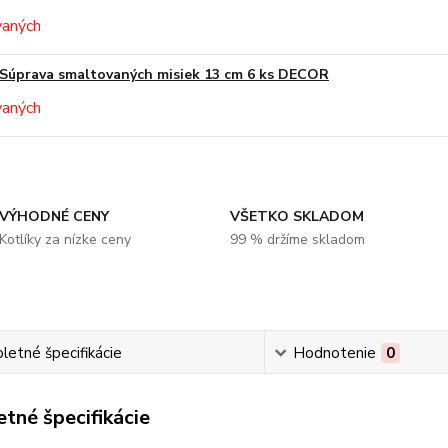
Súprava smaltovaných misiek 13 cm 6 ks DECOR
VÝHODNÉ CENY
VŠETKO SKLADOM
Kotlíky za nízke ceny
99 % držíme skladom
etné špecifikácie
Hodnotenie
0
tné špecifikácie