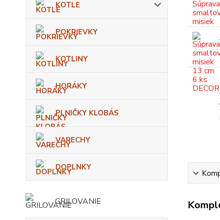
KOTLE
POKRIEVKY
KOTLINY
HORÁKY
PLNIČKY KLOBÁS
VARECHY
DOPLNKY
Kompl
GRILOVANIE
Komple