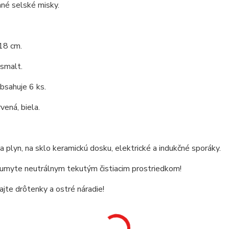
né selské misky.
18 cm.
 smalt.
bsahuje 6 ks.
vená, biela.
 plyn, na sklo keramickú dosku, elektrické a indukčné sporáky.
 umyte neutrálnym tekutým čistiacim prostriedkom!
jte drôtenky a ostré náradie!