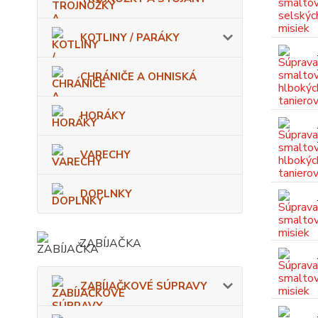
KOTLINY / PARÁKY
CHRÁNIČE A OHNISKÁ
HORÁKY
VARECHY
DOPLNKY
ZABÍJAČKA
ZABÍJAČKOVÉ SÚPRAVY