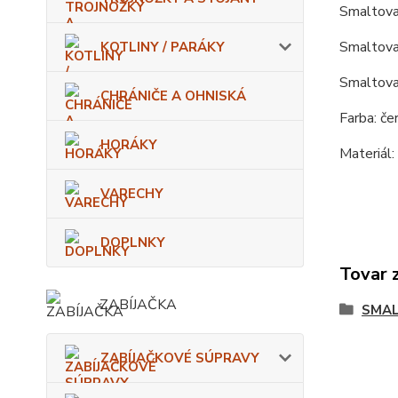
Smaltova
Smaltovan
KOTLINY / PARÁKY
Smaltovan
CHRÁNIČE A OHNISKÁ
Farba: če
HORÁKY
Materiál:
VARECHY
DOPLNKY
Tovar 
ZABÍJAČKA
SMAL
ZABÍJAČKOVÉ SÚPRAVY