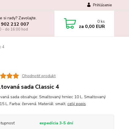
Prihlásenie
e si rady? Zavolajte.
0
ks
 902 212 007
za
0,00 EUR
0 - do 16:00 hod
c 4
Ohodnotiť produkt
tovaná sada Classic 4
vaná sada obsahuje: Smaltovaný hrniec 10 L. Smaltovaný
15 L. Farba: červená. Materiál: smalt.
celý popis
tupnosť
expedícia 3-5 dní