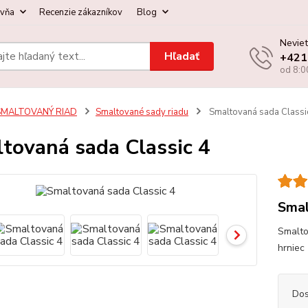
ovňa
Recenzie zákazníkov
Blog
Neviet
Hľadať
+421
od 8:0
SMALTOVANÝ RIAD
Smaltované sady riadu
Smaltovaná sada Classi
tovaná sada Classic 4
Smal
Smalto
hrniec 
Dos