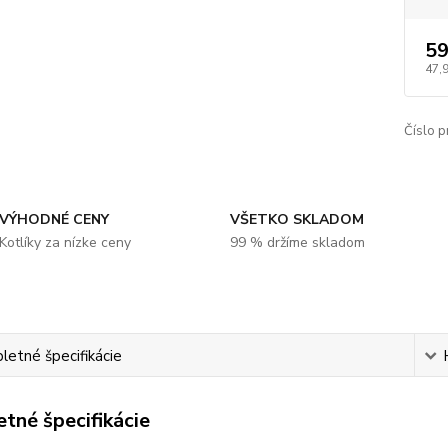
59
47,
Číslo p
VÝHODNÉ CENY
VŠETKO SKLADOM
Kotlíky za nízke ceny
99 % držíme skladom
etné špecifikácie
tné špecifikácie