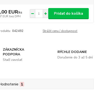
,00 EUR
/
ks
Pridať do košíka
97 EUR
bez DPH
roduktu:
042492
Strážiť cenu / dostupnosť
ZÁKAZNÍCKA
RÝCHLE DODANIE
PODPORA
Doručenie do 3 až 5 dní
Stačí zavolať
Hodnotenie
1