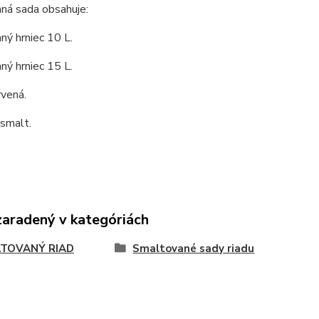
ná sada obsahuje:
ý hrniec 10 L.
ý hrniec 15 L.
rvená.
 smalt.
zaradený v kategóriách
TOVANÝ RIAD
Smaltované sady riadu