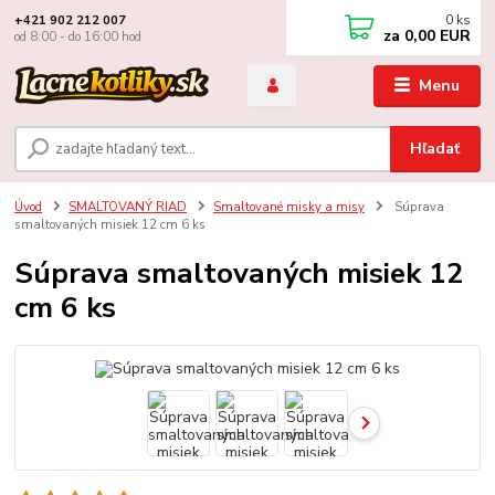
0
ks
+421 902 212 007
za
0,00 EUR
od 8:00 - do 16:00 hod
Menu
Hľadať
Úvod
SMALTOVANÝ RIAD
Smaltované misky a misy
Súprava
smaltovaných misiek 12 cm 6 ks
Súprava smaltovaných misiek 12
cm 6 ks