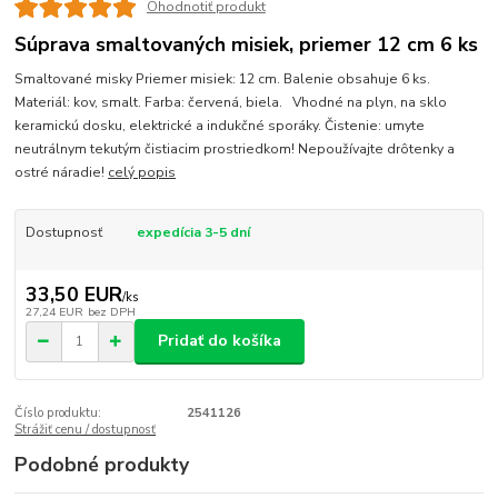
Ohodnotiť produkt
Súprava smaltovaných misiek, priemer 12 cm 6 ks
Smaltované misky Priemer misiek: 12 cm. Balenie obsahuje 6 ks.
Materiál: kov, smalt. Farba: červená, biela. Vhodné na plyn, na sklo
keramickú dosku, elektrické a indukčné sporáky. Čistenie: umyte
neutrálnym tekutým čistiacim prostriedkom! Nepoužívajte drôtenky a
ostré náradie!
celý popis
Dostupnosť
expedícia 3-5 dní
33,50 EUR
/
ks
27,24 EUR
bez DPH
Pridať do košíka
Číslo produktu:
2541126
Strážiť cenu / dostupnosť
Podobné produkty