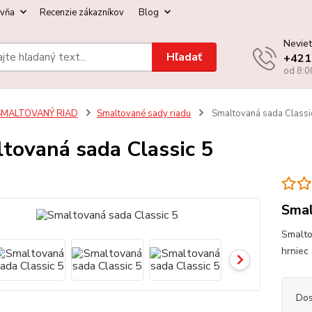
ovňa
Recenzie zákazníkov
Blog
Neviet
Hľadať
+421
od 8:0
SMALTOVANÝ RIAD
Smaltované sady riadu
Smaltovaná sada Classi
tovaná sada Classic 5
Smal
Smalto
hrniec 
Dos