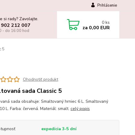
Prihlásenie
e si rady? Zavolajte.
0
ks
 902 212 007
za
0,00 EUR
0 - do 16:00 hod
c 5
Ohodnotiť produkt
tovaná sada Classic 5
vaná sada obsahuje: Smaltovaný hrniec 6 L. Smaltovaný
10 L. Farba: červená. Materiál: smalt.
celý popis
tupnosť
expedícia 3-5 dní