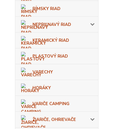
RÍMSKY RIAD
NEPRIĽNAVÝ RIAD
KERAMICKÝ RIAD
PLASTOVÝ RIAD
VARECHY
HORÁKY
VARIČE CAMPING
ŽIARIČE, OHRIEVAČE