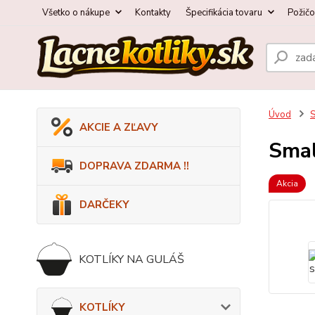
Všetko o nákupe
Kontakty
Špecifikácia tovaru
Požič
Úvod
AKCIE A ZĽAVY
Smal
DOPRAVA ZDARMA !!
Akcia
DARČEKY
KOTLÍKY NA GULÁŠ
KOTLÍKY