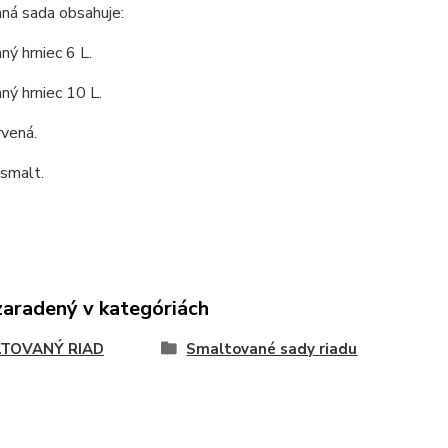
ná sada obsahuje:
ý hrniec 6 L.
ý hrniec 10 L.
rvená.
 smalt.
zaradený v kategóriách
TOVANÝ RIAD
Smaltované sady riadu