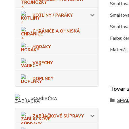
Smaltova
Smaltovan
KOTLINY / PARÁKY
Smaltovan
CHRÁNIČE A OHNISKÁ
Farba: če
HORÁKY
Materiál:
VARECHY
DOPLNKY
Tovar 
ZABÍJAČKA
SMAL
ZABÍJAČKOVÉ SÚPRAVY