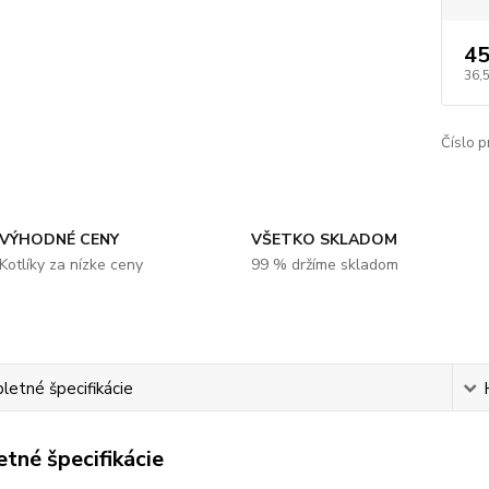
45
36,
Číslo p
VÝHODNÉ CENY
VŠETKO SKLADOM
Kotlíky za nízke ceny
99 % držíme skladom
etné špecifikácie
tné špecifikácie