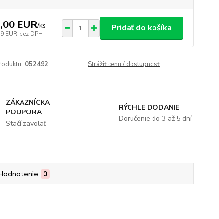
,00 EUR
/
ks
Pridať do košíka
59 EUR
bez DPH
roduktu:
052492
Strážiť cenu / dostupnosť
ZÁKAZNÍCKA
RÝCHLE DODANIE
PODPORA
Doručenie do 3 až 5 dní
Stačí zavolať
Hodnotenie
0