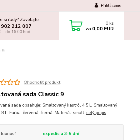
Prihlásenie
e si rady? Zavolajte.
0
ks
 902 212 007
za
0,00 EUR
0 - do 16:00 hod
c 9
Ohodnotiť produkt
tovaná sada Classic 9
vaná sada obsahuje: Smaltovaný kastról 4,5 L. Smaltovaný
 8 L. Farba: červená, čierná. Materiál: smalt.
celý popis
tupnosť
expedícia 3-5 dní