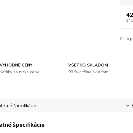
42
34,
Číslo p
VÝHODNÉ CENY
VŠETKO SKLADOM
Kotlíky za nízke ceny
99 % držíme skladom
etné špecifikácie
tné špecifikácie