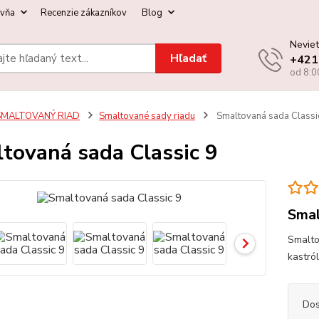
ovňa
Recenzie zákazníkov
Blog
Neviet
Hľadať
+421
od 8:0
SMALTOVANÝ RIAD
Smaltované sady riadu
Smaltovaná sada Classi
tovaná sada Classic 9
Smal
Smalto
kastról
Dos