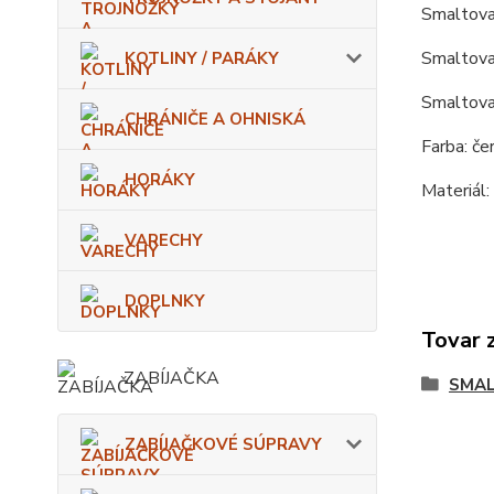
Smaltova
Smaltovan
KOTLINY / PARÁKY
Smaltovan
CHRÁNIČE A OHNISKÁ
Farba: čer
HORÁKY
Materiál:
VARECHY
DOPLNKY
Tovar 
ZABÍJAČKA
SMAL
ZABÍJAČKOVÉ SÚPRAVY