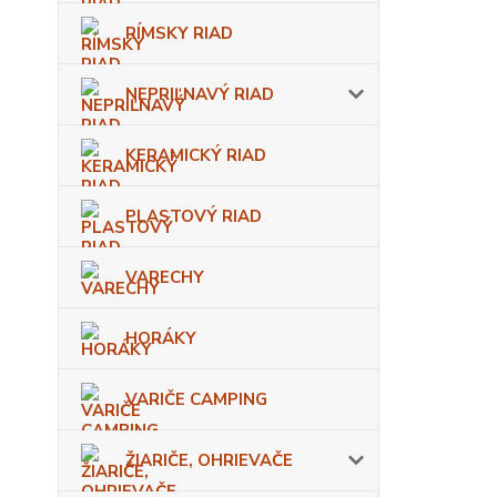
RÍMSKY RIAD
NEPRIĽNAVÝ RIAD
KERAMICKÝ RIAD
PLASTOVÝ RIAD
VARECHY
HORÁKY
VARIČE CAMPING
ŽIARIČE, OHRIEVAČE