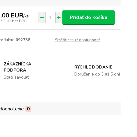
,00 EUR
/
ks
Pridať do košíka
15 EUR
bez DPH
roduktu:
092738
Strážiť cenu / dostupnosť
ZÁKAZNÍCKA
RÝCHLE DODANIE
PODPORA
Doručenie do 3 až 5 dní
Stačí zavolať
Hodnotenie
0