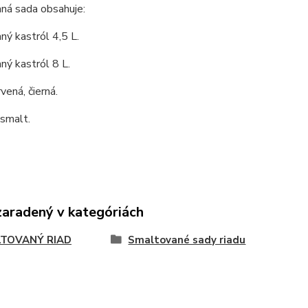
ná sada obsahuje:
ý kastról 4,5 L.
ý kastról 8 L.
vená, čierná.
 smalt.
zaradený v kategóriách
TOVANÝ RIAD
Smaltované sady riadu