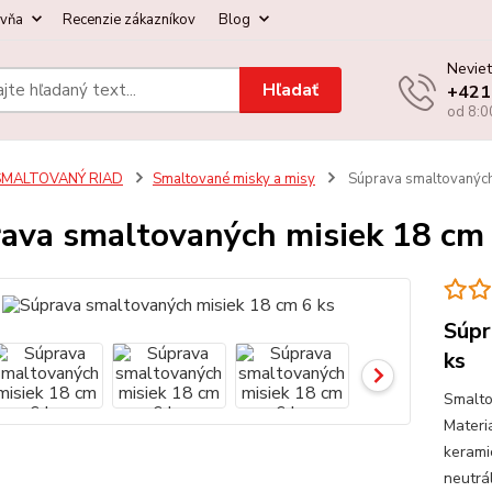
ovňa
Recenzie zákazníkov
Blog
Neviet
Hľadať
+421
od 8:0
SMALTOVANÝ RIAD
Smaltované misky a misy
Súprava smaltovaných
ava smaltovaných misiek 18 cm 
Súpr
ks
Smalto
Materi
kerami
neutrá