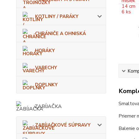
KOTLINY / PARÁKY
CHRÁNIČE A OHNISKÁ
HORÁKY
VARECHY
Kompl
DOPLNKY
Komple
Smaltova
ZABÍJAČKA
Priemer m
ZABÍJAČKOVÉ SÚPRAVY
Balenie o