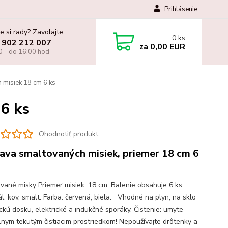
Prihlásenie
e si rady? Zavolajte.
0
ks
 902 212 007
za
0,00 EUR
0 - do 16:00 hod
 misiek 18 cm 6 ks
6 ks
Ohodnotiť produkt
ava smaltovaných misiek, priemer 18 cm 6
vané misky Priemer misiek: 18 cm. Balenie obsahuje 6 ks.
ál: kov, smalt. Farba: červená, biela. Vhodné na plyn, na sklo
ckú dosku, elektrické a indukčné sporáky. Čistenie: umyte
lnym tekutým čistiacim prostriedkom! Nepoužívajte drôtenky a