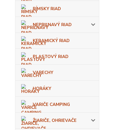
RÍMSKY RIAD
NEPRIĽNAVÝ RIAD
KERAMICKÝ RIAD
PLASTOVÝ RIAD
VARECHY
HORÁKY
VARIČE CAMPING
ŽIARIČE, OHRIEVAČE