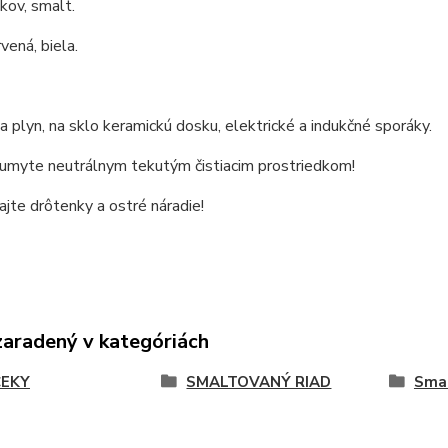
 kov, smalt.
vená, biela.
 plyn, na sklo keramickú dosku, elektrické a indukčné sporáky.
 umyte neutrálnym tekutým čistiacim prostriedkom!
jte drôtenky a ostré náradie!
zaradený v kategóriách
EKY
SMALTOVANÝ RIAD
Smal