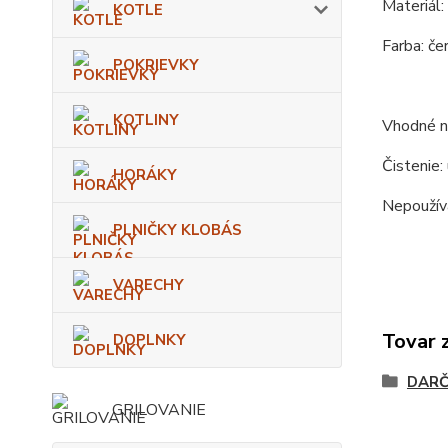
Materiál:
KOTLE
Farba: čer
POKRIEVKY
KOTLINY
Vhodné na
Čistenie:
HORÁKY
Nepoužíva
PLNIČKY KLOBÁS
VARECHY
Tovar 
DOPLNKY
DARČ
GRILOVANIE