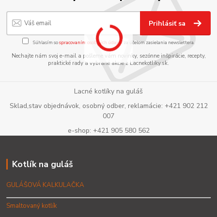
Prihlásiť sa
Súhlasím so
spracovaním osobných údajov
za účelom zasielania newslettera.
Nechajte nám svoj e-mail a pošleme vám novinky, sezónne inšpirácie, recepty,
praktické rady a vybrané akcie z Lacnekotliky.sk.
Lacné kotlíky na guláš
Sklad,stav objednávok, osobný odber, reklamácie: +421 902 212
007
e-shop: +421 905 580 562
Kotlík na guláš
GULÁŠOVÁ KALKULAČKA
Smaltovaný kotlík