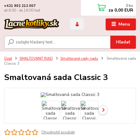
0
ks
+421 902 212 007
za
0,00 EUR
od 8:00 - do 16:00 hod
Menu
Hľadať
Úvod
SMALTOVANÝ RIAD
Smaltované sady riadu
Smaltovaná sada
Classic 3
Smaltovaná sada Classic 3
Ohodnotiť produkt