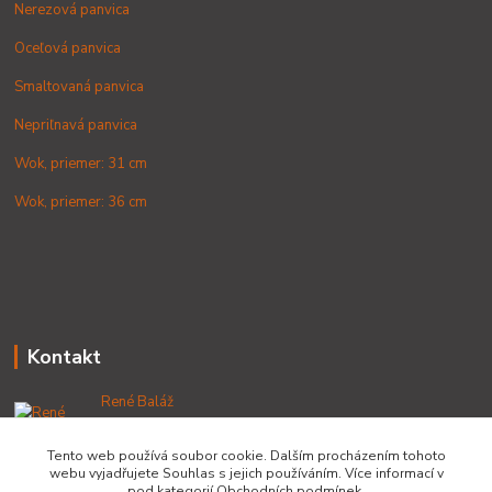
Nerezová panvica
Oceľová panvica
Smaltovaná panvica
Nepriľnavá panvica
Wok, priemer: 31 cm
Wok, priemer: 36 cm
Kontakt
René Baláž
+421 902 212 007
od 8:00 - do 16:00 hod
Tento web používá soubor cookie. Dalším procházením tohoto
webu vyjadřujete Souhlas s jejich používáním. Více informací v
info@lacnekotliky.sk
pod kategorií Obchodních podmínek.