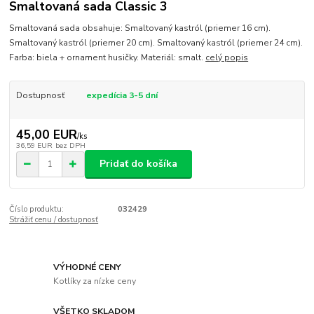
Smaltovaná sada Classic 3
Smaltovaná sada obsahuje: Smaltovaný kastról (priemer 16 cm).
Smaltovaný kastról (priemer 20 cm). Smaltovaný kastról (priemer 24 cm).
Farba: biela + ornament husičky. Materiál: smalt.
celý popis
Dostupnosť
expedícia 3-5 dní
45,00 EUR
/
ks
36,59 EUR
bez DPH
Pridať do košíka
Číslo produktu:
032429
Strážiť cenu / dostupnosť
VÝHODNÉ CENY
Kotlíky za nízke ceny
VŠETKO SKLADOM