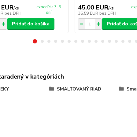
 EUR
45,00 EUR
expedícia 3-5
exp
/
ks
/
ks
dní
UR
bez DPH
36,59 EUR
bez DPH
Pridať do košíka
Pridať do ko
zaradený v kategóriách
EKY
SMALTOVANÝ RIAD
Smal