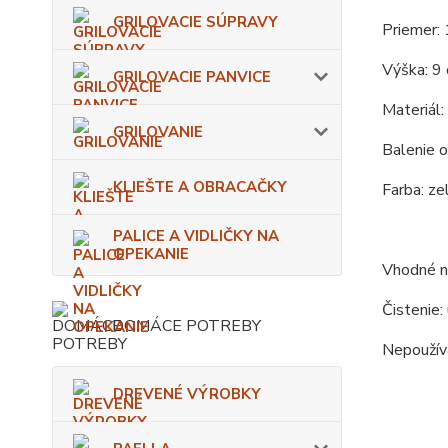
GRILOVACIE SÚPRAVY
Priemer: 
Výška: 9
GRILOVACIE PANVICE
Materiál:
GRILOVANIE
Balenie o
KLIEŠTE A OBRACAČKY
Farba: zel
PALICE A VIDLIČKY NA
OPEKANIE
Vhodné na
Čistenie:
DOMÁCE POTREBY
Nepoužíva
DREVENÉ VÝROBKY