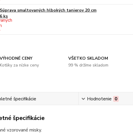
Súprava smaltovaných hlbokých tanierov 20 cm
6 ks
VÝHODNÉ CENY
VŠETKO SKLADOM
Kotlíky za nízke ceny
99 % držíme skladom
etné špecifikácie
Hodnotenie
0
tné špecifikácie
né vzorované misky.