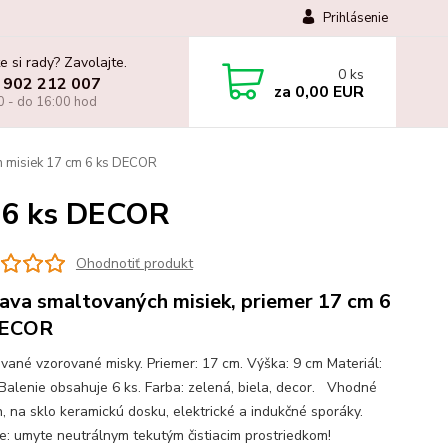
Prihlásenie
e si rady? Zavolajte.
0
ks
 902 212 007
za
0,00 EUR
0 - do 16:00 hod
 misiek 17 cm 6 ks DECOR
 6 ks DECOR
Ohodnotiť produkt
ava smaltovaných misiek, priemer 17 cm 6
DECOR
vané vzorované misky. Priemer: 17 cm. Výška: 9 cm Materiál:
 Balenie obsahuje 6 ks. Farba: zelená, biela, decor. Vhodné
n, na sklo keramickú dosku, elektrické a indukčné sporáky.
ie: umyte neutrálnym tekutým čistiacim prostriedkom!