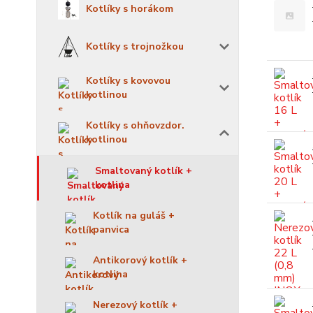
Kotlíky s horákom
Kotlíky s trojnožkou
Kotlíky s kovovou
kotlinou
Kotlíky s ohňovzdor.
kotlinou
Smaltovaný kotlík +
kotlina
Kotlík na guláš +
panvica
Antikorový kotlík +
kotlina
Nerezový kotlík +