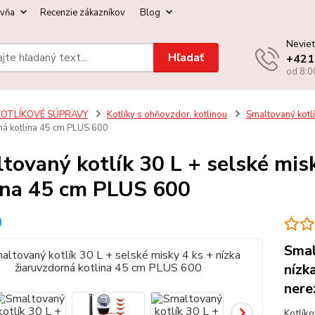
ovňa
Recenzie zákazníkov
Blog
Neviet
Hľadať
+421
od 8:0
KOTLÍKOVÉ SÚPRAVY
Kotlíky s ohňovzdor. kotlinou
Smaltovaný kotlí
ná kotlina 45 cm PLUS 600
tovaný kotlík 30 L + selské misk
ina 45 cm PLUS 600
Smal
nízk
nere
Kotlík