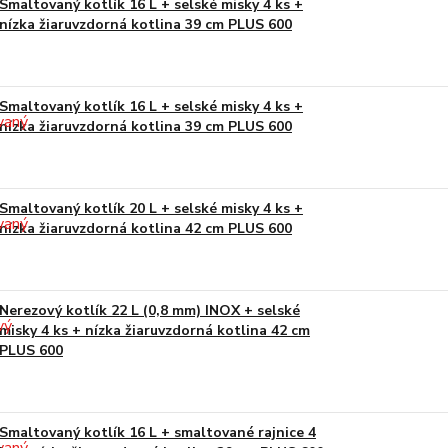
Smaltovaný kotlík 16 L + selské misky 4 ks +
nízka žiaruvzdorná kotlina 39 cm PLUS 600
Smaltovaný kotlík 16 L + selské misky 4 ks +
nízka žiaruvzdorná kotlina 39 cm PLUS 600
Smaltovaný kotlík 20 L + selské misky 4 ks +
nízka žiaruvzdorná kotlina 42 cm PLUS 600
Nerezový kotlík 22 L (0,8 mm) INOX + selské
misky 4 ks + nízka žiaruvzdorná kotlina 42 cm
PLUS 600
Smaltovaný kotlík 16 L + smaltované rajnice 4