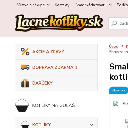
Všetko o nákupe
Kontakty
Špecifikácia tovaru
Požič
Úvod
AKCIE A ZĽAVY
žiaruvzdor
Smal
DOPRAVA ZDARMA !!
kotl
DARČEKY
Novinka
KOTLÍKY NA GULÁŠ
KOTLÍKY