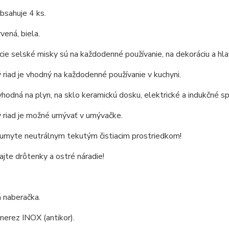
bsahuje 4 ks.
vená, biela.
cie selské misky sú na každodenné používanie, na dekoráciu a hla
riad je vhodný na každodenné používanie v kuchyni.
vhodná na plyn, na sklo keramickú dosku, elektrické a indukčné sp
 riad je možné umývať v umývačke.
 umyte neutrálnym tekutým čistiacim prostriedkom!
jte drôtenky a ostré náradie!
 naberačka.
 nerez INOX (antikor).