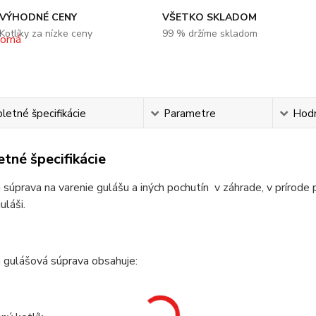
VÝHODNÉ CENY
VŠETKO SKLADOM
Kotlíky za nízke ceny
99 % držíme skladom
etné špecifikácie
Parametre
Hod
tné špecifikácie
 súprava na varenie gulášu a iných pochutín v záhrade, v prírode 
láši.
 gulášová súprava obsahuje: