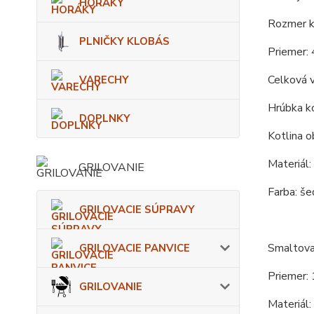
HORÁKY
Rozmer ko
PLNIČKY KLOBÁS
Priemer: 
Celková 
VARECHY
Hrúbka ko
DOPLNKY
Kotlina o
Materiál:
GRILOVANIE
Farba: še
GRILOVACIE SÚPRAVY
Smaltova
GRILOVACIE PANVICE
Priemer: 
GRILOVANIE
Materiál: