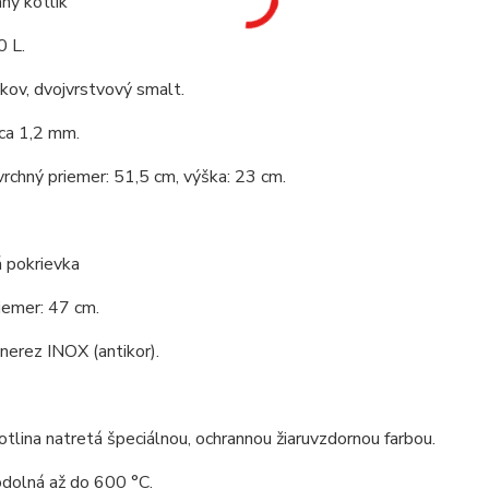
ný kotlík
0 L.
 kov, dvojvrstvový smalt.
ca 1,2 mm.
vrchný priemer: 51,5 cm, výška: 23 cm.
 pokrievka
iemer: 47 cm.
 nerez INOX (antikor).
tlina natretá špeciálnou, ochrannou žiaruvzdornou farbou.
odolná až do 600 °C.