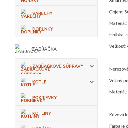
Smaltova
Objem: 3
VARECHY
Materiál:
DOPLNKY
Hrúbka: c
Veľkosť: 
ZABÍJAČKA
ZABÍJAČKOVÉ SÚPRAVY
Nerezová
Vrchný pr
KOTLE
Materiál:
POKRIEVKY
KOTLINY
Kovová ko
Farba je 