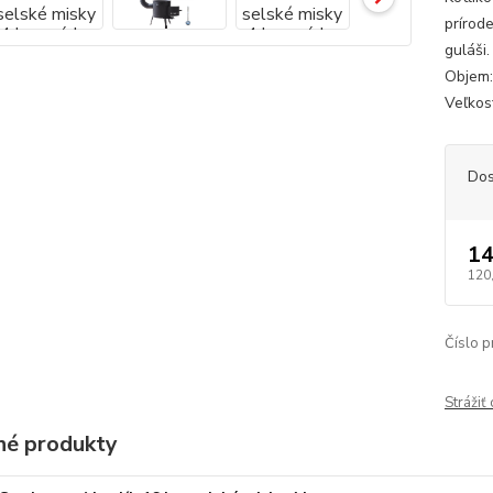
prírod
guláši
Objem: 
Veľkosť
Dos
14
120
Číslo p
Strážiť
é produkty