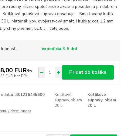
e pre rodiny, rôzne spoločenské akcie a posedenia pri dobrom
. Kotlíková gulášová súprava obsahuje: Smaltovaný kotlík
30 L. Materiál: kov, dvojvrstvový smalt. Hrúbka: cca 1,2 mm.
: vrchný priemer: 51,5 c...
celý popis
tupnosť
expedícia 3-5 dní
8,00 EUR
/
ks
Pridať do košíka
,33 EUR
bez DPH
roduktu:
301216445600
Kotlíkové
Kotlíkové
súpravy, objem
súpravy, objem
20 L:
20 L
 cenu / dostupnosť