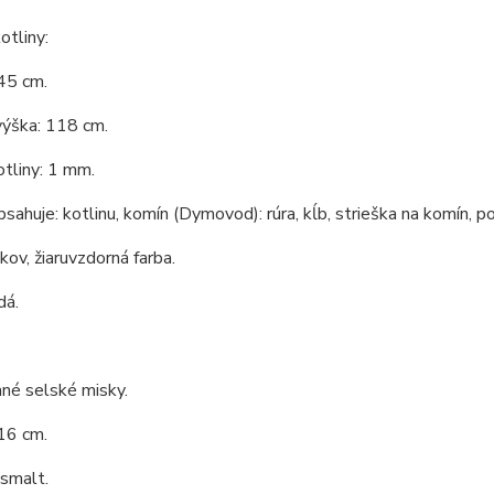
tliny:
45 cm.
výška: 118 cm.
tliny: 1 mm.
bsahuje: kotlinu, komín (Dymovod): rúra, kĺb, strieška na komín, po
 kov, žiaruvzdorná farba.
dá.
né selské misky.
16 cm.
 smalt.