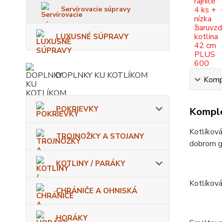
Servírovacie súpravy
LUXUSNÉ SÚPRAVY
DOPLNKY KU KOTLÍKOM
Kompl
POKRIEVKY
Komple
Kotlíková
TROJNOŽKY A STOJANY
dobrom gu
KOTLINY / PARÁKY
Kotlíková
CHRÁNIČE A OHNISKÁ
HORÁKY