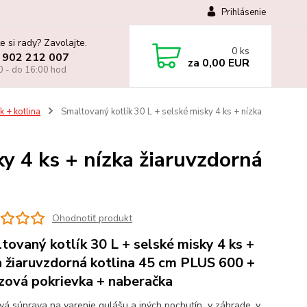
Prihlásenie
e si rady? Zavolajte.
0
ks
 902 212 007
za
0,00 EUR
0 - do 16:00 hod
k + kotlina
Smaltovaný kotlík 30 L + selské misky 4 ks + nízka
y 4 ks + nízka žiaruvzdorná
Ohodnotiť produkt
tovaný kotlík 30 L + selské misky 4 ks +
a žiaruvzdorná kotlina 45 cm PLUS 600 +
zová pokrievka + naberačka
ová súprava na varenie gulášu a iných pochutín v záhrade, v