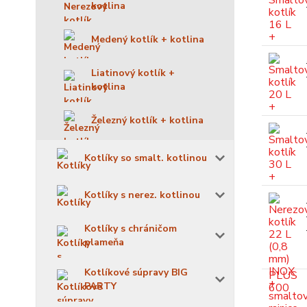
kotlina
Medený kotlík + kotlina
Liatinový kotlík +
kotlina
Železný kotlík + kotlina
Kotlíky so smalt. kotlinou
Kotlíky s nerez. kotlinou
Kotlíky s chráničom
plameňa
Kotlíkové súpravy BIG
PARTY