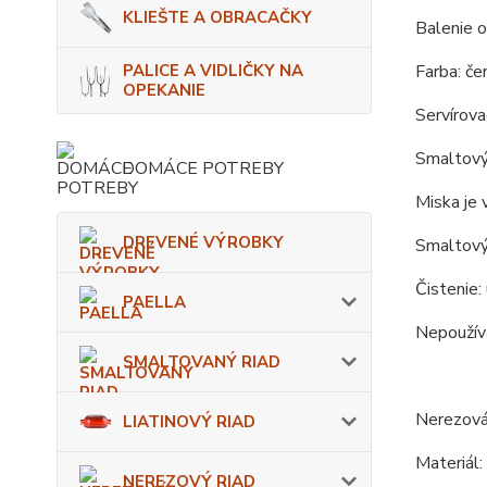
KLIEŠTE A OBRACAČKY
Balenie o
PALICE A VIDLIČKY NA
Farba: čer
OPEKANIE
Servírova
Smaltový 
DOMÁCE POTREBY
Miska je 
DREVENÉ VÝROBKY
Smaltový
Čistenie:
PAELLA
Nepoužíva
SMALTOVANÝ RIAD
Nerezová
LIATINOVÝ RIAD
Materiál:
NEREZOVÝ RIAD