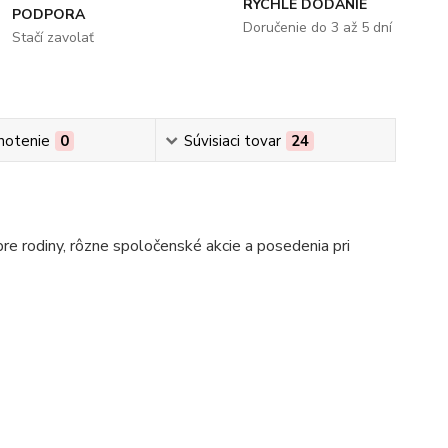
RÝCHLE DODANIE
PODPORA
Doručenie do 3 až 5 dní
Stačí zavolať
notenie
0
Súvisiaci tovar
24
pre rodiny, rôzne spoločenské akcie a posedenia pri