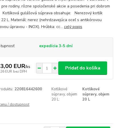
e pre rodiny, rôzne spoločenské akcie a posedenia pri dobrom
. Kotlíková gulášová súprava obsahuje: Nerezový kotlík
 22 L. Materiál: nerez (nehrdzavejúca oceľ s antikórovou
ovou úpravou - INOX). Hrúbka: cc...
celý popis
tupnosť
expedícia 3-5 dní
3,00 EUR
/
ks
Pridať do košíka
,26 EUR
bez DPH
roduktu:
220816442600
Kotlíkové
Kotlíkové
súpravy, objem
súpravy, objem
20 L:
20 L
 cenu / dostupnosť