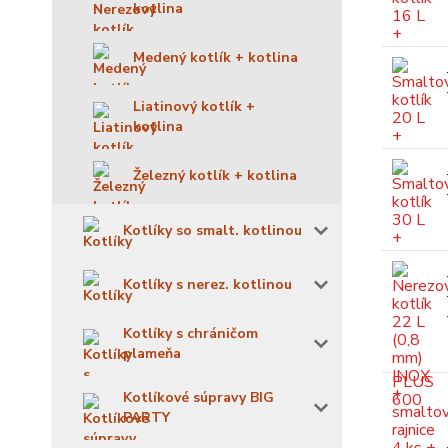
kotlina
Medený kotlík + kotlina
Liatinový kotlík +
kotlina
Železný kotlík + kotlina
Kotlíky so smalt. kotlinou
Kotlíky s nerez. kotlinou
Kotlíky s chráničom
plameňa
Kotlíkové súpravy BIG
PARTY