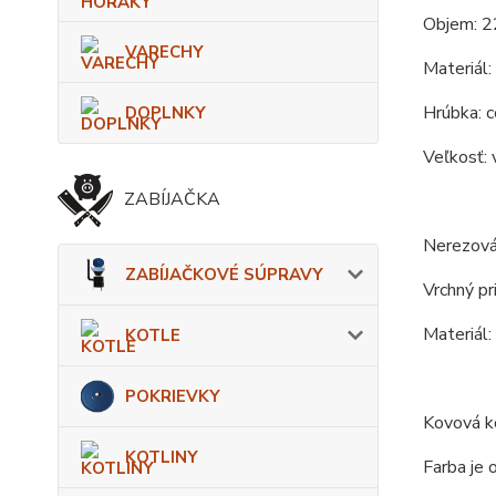
Objem: 2
VARECHY
Materiál:
Hrúbka: c
DOPLNKY
Veľkosť: 
ZABÍJAČKA
Nerezová
ZABÍJAČKOVÉ SÚPRAVY
Vrchný pr
Materiál:
KOTLE
POKRIEVKY
Kovová ko
KOTLINY
Farba je 