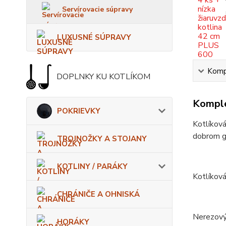
Servírovacie súpravy
LUXUSNÉ SÚPRAVY
Kompl
DOPLNKY KU KOTLÍKOM
Komple
POKRIEVKY
Kotlíková
dobrom gu
TROJNOŽKY A STOJANY
KOTLINY / PARÁKY
Kotlíková
CHRÁNIČE A OHNISKÁ
Nerezový
HORÁKY