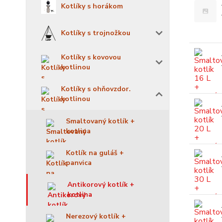
Kotlíky s horákom
Kotlíky s trojnožkou
Kotlíky s kovovou
kotlinou
Kotlíky s ohňovzdor.
kotlinou
Smaltovaný kotlík +
kotlina
Kotlík na guláš +
panvica
Antikorový kotlík +
kotlina
Nerezový kotlík +