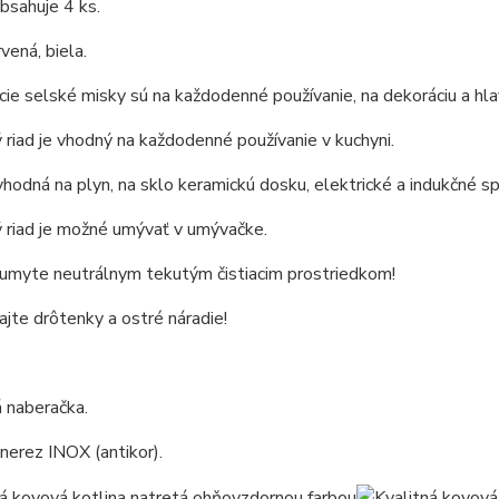
bsahuje 4 ks.
vená, biela.
cie selské misky sú na každodenné používanie, na dekoráciu a hla
riad je vhodný na každodenné používanie v kuchyni.
vhodná na plyn, na sklo keramickú dosku, elektrické a indukčné sp
 riad je možné umývať v umývačke.
 umyte neutrálnym tekutým čistiacim prostriedkom!
jte drôtenky a ostré náradie!
 naberačka.
 nerez INOX (antikor).