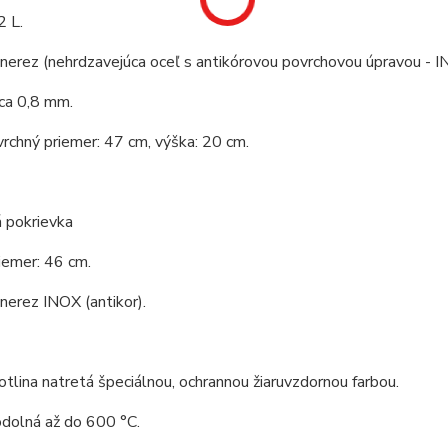
2 L.
 nerez (nehrdzavejúca oceľ s antikórovou povrchovou úpravou - I
ca 0,8 mm.
vrchný priemer: 47 cm, výška: 20 cm.
 pokrievka
iemer: 46 cm.
 nerez INOX (antikor).
tlina natretá špeciálnou, ochrannou žiaruvzdornou farbou.
odolná až do 600 °C.