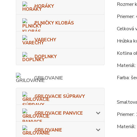
Rozmer ko
HORÁKY
Priemer: 
PLNIČKY KLOBÁS
Celková 
VARECHY
Hrúbka ko
Kotlina o
DOPLNKY
Materiál:
Farba: še
GRILOVANIE
GRILOVACIE SÚPRAVY
Smaltova
GRILOVACIE PANVICE
Priemer: 
Materiál:
GRILOVANIE