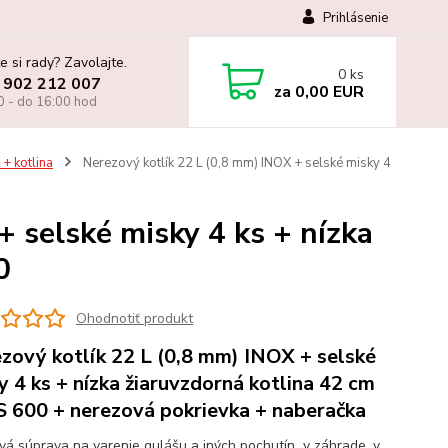
Prihlásenie
e si rady? Zavolajte.
0
ks
 902 212 007
za
0,00 EUR
0 - do 16:00 hod
 + kotlina
Nerezový kotlík 22 L (0,8 mm) INOX + selské misky 4
+ selské misky 4 ks + nízka
0
Ohodnotiť produkt
zový kotlík 22 L (0,8 mm) INOX + selské
y 4 ks + nízka žiaruvzdorná kotlina 42 cm
 600 + nerezová pokrievka + naberačka
ová súprava na varenie gulášu a iných pochutín v záhrade, v