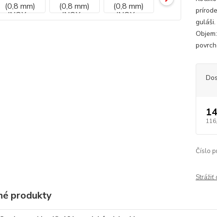
prírod
guláši
Objem:
povrch
Dos
14
116
Číslo p
Strážiť
é produkty