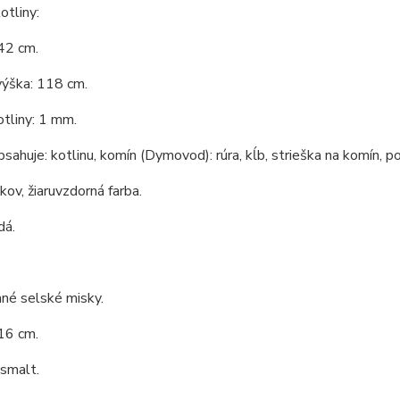
tliny:
42 cm.
výška: 118 cm.
tliny: 1 mm.
bsahuje: kotlinu, komín (Dymovod): rúra, kĺb, strieška na komín, po
 kov, žiaruvzdorná farba.
dá.
né selské misky.
16 cm.
 smalt.