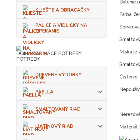
Balenie o
KLIEŠTE A OBRACAČKY
Farba: čer
PALICE A VIDLIČKY NA
Servírova
OPEKANIE
Smaltový 
Miska je 
DOMÁCE POTREBY
Smaltový
DREVENÉ VÝROBKY
Čistenie:
Nepoužíva
PAELLA
SMALTOVANÝ RIAD
Nerezová
LIATINOVÝ RIAD
Materiál: