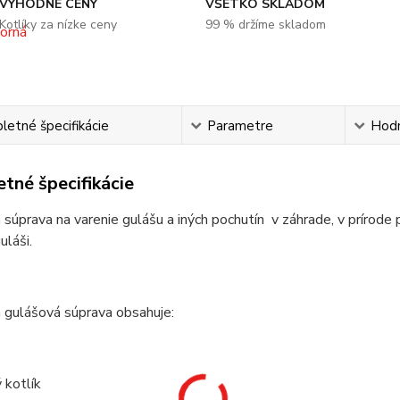
VÝHODNÉ CENY
VŠETKO SKLADOM
Kotlíky za nízke ceny
99 % držíme skladom
etné špecifikácie
Parametre
Hod
tné špecifikácie
 súprava na varenie gulášu a iných pochutín v záhrade, v prírode 
láši.
 gulášová súprava obsahuje:
 kotlík