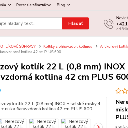
ovňa
Recenzie zákazníkov
Blog
Neviet
Hľadať
+421
od 8:0
KOTLÍKOVÉ SÚPRAVY
Kotlíky s ohňovzdor. kotlinou
Antikorový kotlík
 žiaruvzdorná kotlina 42 cm PLUS 600
zový kotlík 22 L (0,8 mm) INOX 
uvzdorná kotlina 42 cm PLUS 60
Nere
misk
PLUS
Kotlík