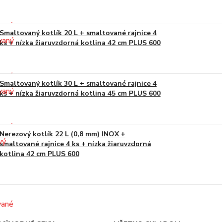
Smaltovaný kotlík 20 L + smaltované rajnice 4
ks + nízka žiaruvzdorná kotlina 42 cm PLUS 600
Smaltovaný kotlík 30 L + smaltované rajnice 4
ks + nízka žiaruvzdorná kotlina 45 cm PLUS 600
Nerezový kotlík 22 L (0,8 mm) INOX +
smaltované rajnice 4 ks + nízka žiaruvzdorná
kotlina 42 cm PLUS 600