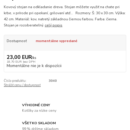
Kovový stojan na odkladanie dreva. Stojan môžete využiť na chate pri
krbe, v prírode pri opekaní, grilovaní atď... Rozmery: Š: 30 x 30 cm. Výška:
42 cm. Materiál: kov, natretý základnou čiernou farbou. Farba: čierna.
Stojan je rozoberateľný.
celý popis
Dostupnosť
momentálne vypredané
23,00 EUR
/
ks
18,70 EUR
bez DPH
Momentálne nie je k dispozícii
Číslo produktu:
3040
Strážiť cenu / dostupnosť
VÝHODNÉ CENY
Kotlíky za nízke ceny
VŠETKO SKLADOM
99 % držíme skladom