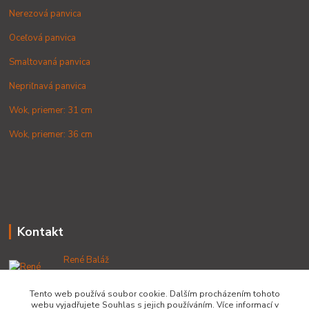
Nerezová panvica
Oceľová panvica
Smaltovaná panvica
Nepriľnavá panvica
Wok, priemer: 31 cm
Wok, priemer: 36 cm
Kontakt
René Baláž
+421 902 212 007
od 8:00 - do 16:00 hod
Tento web používá soubor cookie. Dalším procházením tohoto
webu vyjadřujete Souhlas s jejich používáním. Více informací v