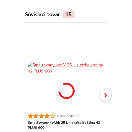
Súvisiaci tovar
15
TOP produkt
Akcia
8 hodnotenie
Smaltovaný kotlík 25 L + nízka kotlina 42
Panvica liat
PLUS 600