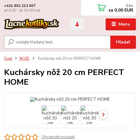
0
ks
+421 902 212 007
za
0,00 EUR
od 8:00 - do 16:00 hod
Menu
Hľadať
Úvod
NOŽE
Kuchársky nôž 20 cm PERFECT HOME
Kuchársky nôž 20 cm PERFECT
HOME
Ohodnotiť produkt