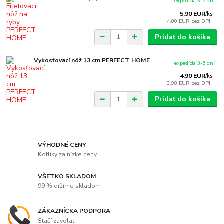
expedícia 3-5 dní
5,90 EUR
/
ks
4,80 EUR
bez DPH
Pridať do košíka
Vykosťovací nôž 13 cm PERFECT HOME
expedícia 3-5 dní
4,90 EUR
/
ks
3,98 EUR
bez DPH
Pridať do košíka
VÝHODNÉ CENY
Kotlíky za nízke ceny
VŠETKO SKLADOM
99 % držíme skladom
ZÁKAZNÍCKA PODPORA
Stačí zavolať