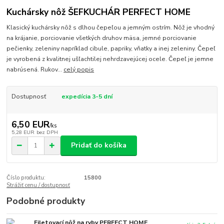
Kuchársky nôž ŠEFKUCHÁR PERFECT HOME
Klasický kuchársky nôž s dlhou čepeľou a jemným ostrím. Nôž je vhodný
na krájanie, porciovanie všetkých druhov mäsa, jemné porciovanie
pečienky, zeleniny napríklad cibule, papriky, vňatky a inej zeleniny. Čepeľ
je vyrobená z kvalitnej ušľachtilej nehrdzavejúcej ocele. Čepeľ je jemne
nabrúsená. Rukov...
celý popis
Dostupnosť
expedícia 3-5 dní
6,50 EUR
/
ks
5,28 EUR
bez DPH
Pridať do košíka
Číslo produktu:
15800
Strážiť cenu / dostupnosť
Podobné produkty
Filetovací nôž na ryby PERFECT HOME