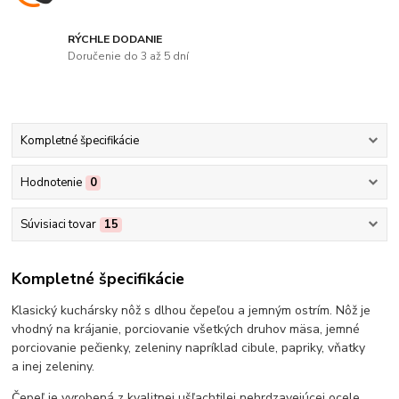
RÝCHLE DODANIE
Doručenie do 3 až 5 dní
Kompletné špecifikácie
Hodnotenie
0
Súvisiaci tovar
15
Kompletné špecifikácie
Klasický kuchársky nôž s dlhou čepeľou a jemným ostrím. Nôž je
vhodný na krájanie, porciovanie všetkých druhov mäsa, jemné
porciovanie pečienky, zeleniny napríklad cibule, papriky, vňatky
a inej zeleniny.
Čepeľ je vyrobená z kvalitnej ušľachtilej nehrdzavejúcej ocele.