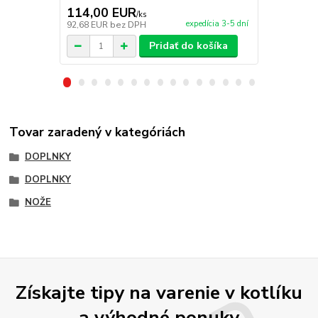
35,00 EUR
114,00 EUR
28,90 E
/
ks
expedícia 3-5 dní
92,68 EUR
bez DPH
23,50 EUR
b
Pridať do košíka
Tovar zaradený v kategóriách
DOPLNKY
DOPLNKY
NOŽE
Získajte tipy na varenie v kotlíku
a výhodné ponuky