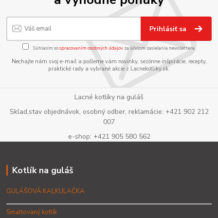
Prihlásiť sa
Súhlasím so
spracovaním osobných údajov
za účelom zasielania newslettera.
Nechajte nám svoj e-mail a pošleme vám novinky, sezónne inšpirácie, recepty,
praktické rady a vybrané akcie z Lacnekotliky.sk.
Lacné kotlíky na guláš
Sklad,stav objednávok, osobný odber, reklamácie: +421 902 212
007
e-shop: +421 905 580 562
Kotlík na guláš
GULÁŠOVÁ KALKULAČKA
Smaltovaný kotlík