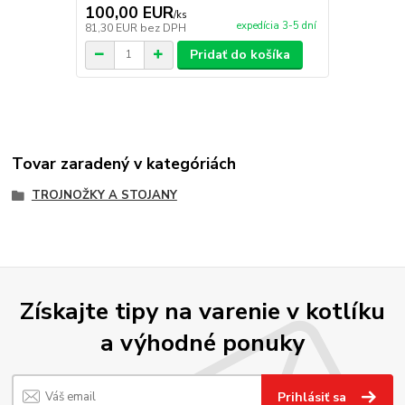
100,00 EUR
25,50 E
/
ks
expedícia 3-5 dní
81,30 EUR
bez DPH
20,73 EUR
b
Pridať do košíka
Tovar zaradený v kategóriách
TROJNOŽKY A STOJANY
Získajte tipy na varenie v kotlíku
a výhodné ponuky
Prihlásiť sa