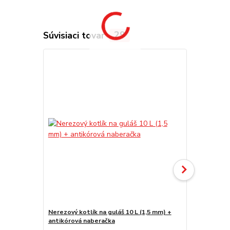
Súvisiaci tovar
29
Nerezový kotlík na guláš 10 L (1,5 mm) +
Smaltovaný k
antikórová naberačka