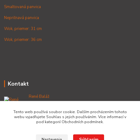
Smaltovaná panvica
Nepriľnavá panvica
Wok, priemer: 31 cm
Wok, priemer: 36 cm
Kontakt
René Baláž
+421 902 212 007
od 8:00 - do 16:00 hod
Tento web používá soubor cookie. Dalším procházením tohoto
webu vyjadřujete Souhlas s jejich používáním. Více informací v
info@lacnekotliky.sk
pod kategorií Obchodních podmínek.
Súhlasím
Nastavenia