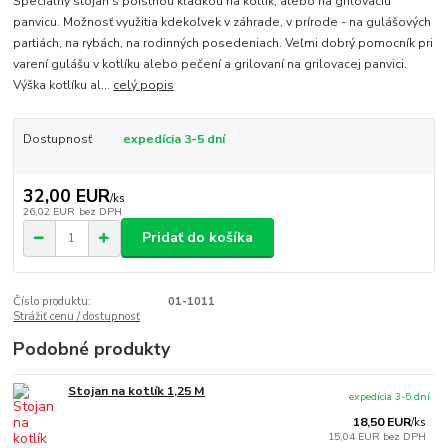
Špecialny stojan s poistnou kladkou na kotlík, alebo na grilovaciu
panvicu. Možnosť využitia kdekoľvek v záhrade, v prírode - na gulášových
partiách, na rybách, na rodinných posedeniach. Veľmi dobrý pomocník pri
varení gulášu v kotlíku alebo pečení a grilovaní na grilovacej panvici.
Výška kotlíku al...
celý popis
Dostupnosť
expedícia 3-5 dní
32,00 EUR
/
ks
26,02 EUR
bez DPH
Pridať do košíka
Číslo produktu:
01-1011
Strážiť cenu / dostupnosť
Podobné produkty
Stojan na kotlík 1,25 M
expedícia 3-5 dní
18,50 EUR
/
ks
15,04 EUR
bez DPH