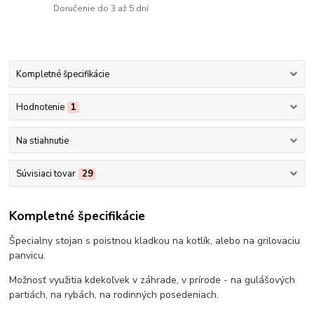
Doručenie do 3 až 5 dní
Kompletné špecifikácie
Hodnotenie
1
Na stiahnutie
Súvisiaci tovar
29
Kompletné špecifikácie
Špecialny stojan s poistnou kladkou na kotlík, alebo na grilovaciu
panvicu.
Možnosť využitia kdekoľvek v záhrade, v prírode - na gulášových
partiách, na rybách, na rodinných posedeniach.