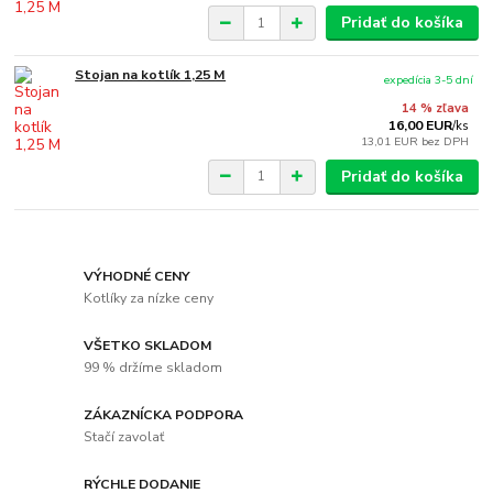
Pridať do košíka
Stojan na kotlík 1,25 M
expedícia 3-5 dní
14 % zľava
16,00 EUR
/
ks
13,01 EUR
bez DPH
Pridať do košíka
VÝHODNÉ CENY
Kotlíky za nízke ceny
VŠETKO SKLADOM
99 % držíme skladom
ZÁKAZNÍCKA PODPORA
Stačí zavolať
RÝCHLE DODANIE