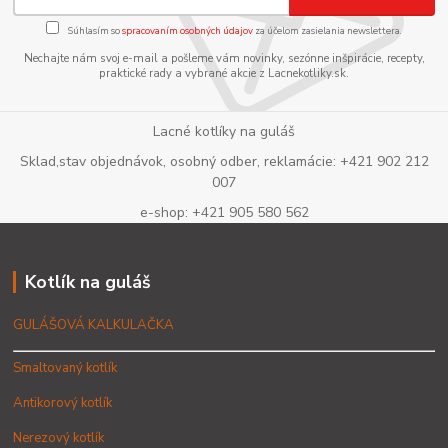
Súhlasím so
spracovaním osobných údajov
za účelom zasielania newslettera.
Nechajte nám svoj e-mail a pošleme vám novinky, sezónne inšpirácie, recepty,
praktické rady a vybrané akcie z Lacnekotliky.sk.
Lacné kotlíky na guláš
Sklad,stav objednávok, osobný odber, reklamácie: +421 902 212
007
e-shop: +421 905 580 562
Kotlík na guláš
GULÁŠOVÁ KALKULAČKA
Smaltovaný kotlík
Antikorový kotlík
Nerezový kotlík