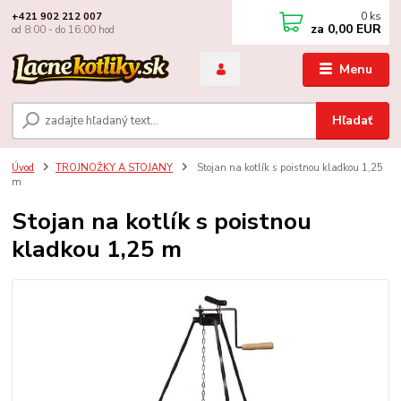
0
ks
+421 902 212 007
za
0,00 EUR
od 8:00 - do 16:00 hod
Menu
Hľadať
Úvod
TROJNOŽKY A STOJANY
Stojan na kotlík s poistnou kladkou 1,25
m
Stojan na kotlík s poistnou
kladkou 1,25 m