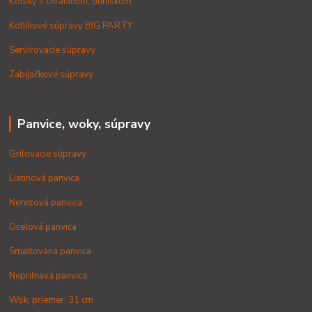
Kotlíky s chráničom, ohniskom
Kotlíkové súpravy BIG PARTY
Servírovacie súpravy
Zabíjačkové súpravy
Panvice, woky, súpravy
Grilovacie súpravy
Liatinová panvica
Nerezová panvica
Oceľová panvica
Smaltovaná panvica
Nepriľnavá panvica
Wok, priemer: 31 cm