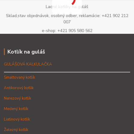
Lacné kotlíky na guláš
Sklad,stav objednávok, osobný odber, reklamácie: +421 902 212
007
e-shop: +421 905 580 562
Kotlík na guláš
GULÁŠOVÁ KALKULAČKA
Smaltovaný kotlík
Antikorový kotlík
Nerezový kotlík
Medený kotlík
Liatinový kotlík
Železný kotlík