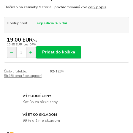
Tlačidlo na zemiaky Materiál: pochromovaný kov.
celý popis
Dostupnosť
expedícia 3-5 dní
19,00 EUR
/
ks
15,45 EUR
bez DPH
Pridať do košíka
Číslo produktu:
02-1234
Strážiť cenu / dostupnosť
VÝHODNÉ CENY
Kotlíky za nízke ceny
VŠETKO SKLADOM
99 % držíme skladom