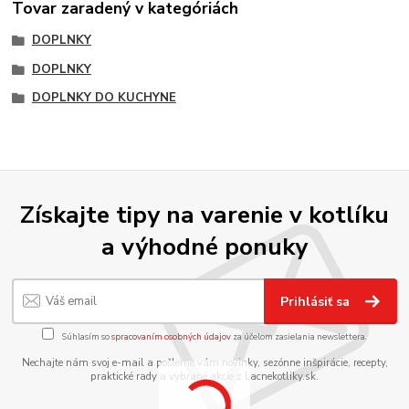
Tovar zaradený v kategóriách
DOPLNKY
DOPLNKY
DOPLNKY DO KUCHYNE
Získajte tipy na varenie v kotlíku
a výhodné ponuky
Prihlásiť sa
Súhlasím so
spracovaním osobných údajov
za účelom zasielania newslettera.
Nechajte nám svoj e-mail a pošleme vám novinky, sezónne inšpirácie, recepty,
praktické rady a vybrané akcie z Lacnekotliky.sk.