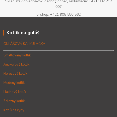
Sklad,stav objednávok, osobný odber, reklamácie: +421 902 212
007
e-shop: +421 905 580 562
Kotlík na guláš
GULÁŠOVÁ KALKULAČKA
Smaltovaný kotlík
Antikorový kotlík
Nerezový kotlík
Medený kotlík
Liatinový kotlík
Železný kotlík
Kotlík na ryby