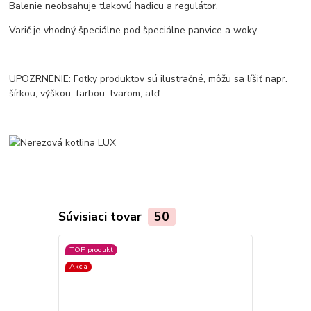
Balenie neobsahuje tlakovú hadicu a regulátor.
Varič je vhodný špeciálne pod špeciálne panvice a woky.
UPOZRNENIE: Fotky produktov sú ilustračné, môžu sa líšiť napr.
šírkou, výškou, farbou, tvarom, atď ...
Súvisiaci tovar
50
TOP produkt
Akcia
Akcia