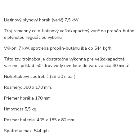
Liatinový plynový horák (varič) 7,5 kW
Troj-ramenný celo-liatinový veľkokapacitný varič na propán-bután
s plynulou reguláciou výkonu.
Výkon: 7 kW, spotreba propán-butánu iba do 544 kg/h.
Táto tzv. trojnožka je dostatočne výkonná pre veľkokapacitné
varenie, príklad: 50 litrov vody uvediete do varu za cca 40 minút.
Nízkotlakový spotrebič (28-30 mbar).
Rozmery: 380 x 170 mm.
Priemer horáka 170 mm.
Hmotnosť 5,5 kg.
Rozmer balenia: 405 x 185 x 80 mm.
Spotreba max. 544 g/h.