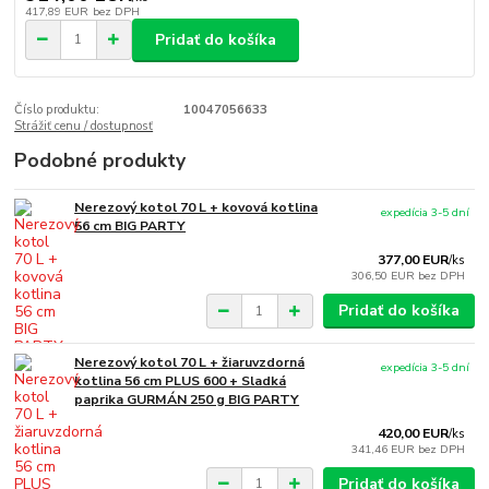
417,89 EUR
bez DPH
Pridať do košíka
Číslo produktu:
10047056633
Strážiť cenu / dostupnosť
Podobné produkty
Nerezový kotol 70 L + kovová kotlina
expedícia 3-5 dní
56 cm BIG PARTY
377,00 EUR
/
ks
306,50 EUR
bez DPH
Pridať do košíka
Nerezový kotol 70 L + žiaruvzdorná
expedícia 3-5 dní
kotlina 56 cm PLUS 600 + Sladká
paprika GURMÁN 250 g BIG PARTY
420,00 EUR
/
ks
341,46 EUR
bez DPH
Pridať do košíka