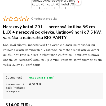
Ohodnotiť produkt
Nerezový kotol 70 L + nerezová kotlina 56 cm
LUX + nerezová pokrievka, liatinový horák 7,5 kW,
vareška a naberačka BIG PARTY
Kotlíkovú súpravu môžete využiť na varenie gulášu, na zabíjačku, pri
veľkých akciách, kempovanie, v záhrade, na chate a súťažiach vo varení
gulášu. Kotlíková súprava je všestranne využiteľná. Kotlíková súprava
obsahuje: Nerezový kotol 70 L (1,2 mm) Veľkosť: Horný priemer: 59 cm,
Výška: 32 cm H...
celý popis
Dostupnosť
expedícia 3-5 dní
Nadrozmerný
6,00 EUR
balík Príplatok
za dopravu
514,00 EUR
/
ks