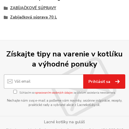
ZABÍJAČKOVÉ SÚPRAVY
Zabíjačková súprava 70 L
Získajte tipy na varenie v kotlíku
a výhodné ponuky
Prihlásiť sa
Súhlasím so
spracovaním osobných údajov
za účelom zasielania newslettera.
Nechajte nám svoj e-mail a pošleme vám novinky, sezónne inšpirácie, recepty,
praktické rady a vybrané akcie z Lacnekotliky.sk.
Lacné kotlíky na guláš