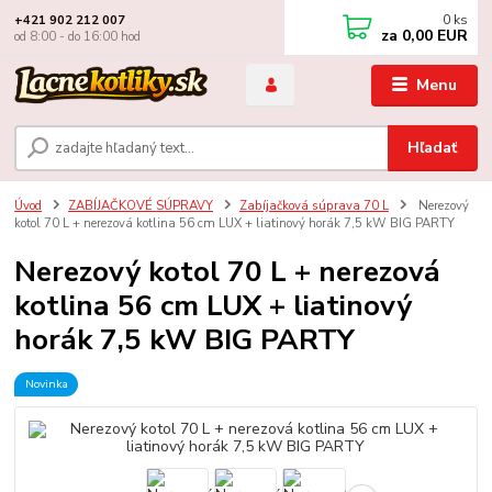
0
ks
+421 902 212 007
za
0,00 EUR
od 8:00 - do 16:00 hod
Menu
Hľadať
Úvod
ZABÍJAČKOVÉ SÚPRAVY
Zabíjačková súprava 70 L
Nerezový
kotol 70 L + nerezová kotlina 56 cm LUX + liatinový horák 7,5 kW BIG PARTY
Nerezový kotol 70 L + nerezová
kotlina 56 cm LUX + liatinový
horák 7,5 kW BIG PARTY
Novinka