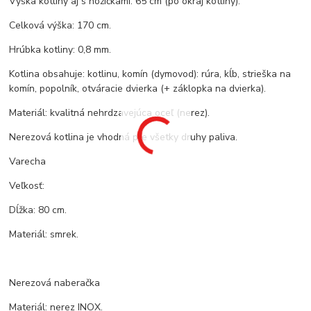
Výška kotliny aj s nožičkami: 65 cm (po okraj kotliny).
Celková výška: 170 cm.
Hrúbka kotliny: 0,8 mm.
Kotlina obsahuje: kotlinu, komín (dymovod): rúra, kĺb, strieška na
komín, popolník, otváracie dvierka (+ záklopka na dvierka).
Materiál: kvalitná nehrdzavejúca oceľ (nerez).
Nerezová kotlina je vhodná pre všetky druhy paliva.
Varecha
Veľkosť:
Dĺžka: 80 cm.
Materiál: smrek.
Nerezová naberačka
Materiál: nerez INOX.