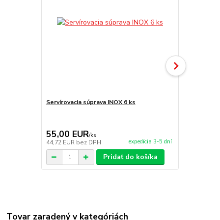
Servírovacia súprava INOX 6 ks
Servírovacia
55,00 EUR
209,00 
/
ks
expedícia 3-5 dní
44,72 EUR
bez DPH
169,92 EUR
Pridať do košíka
Tovar zaradený v kategóriách