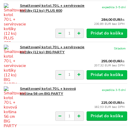
Smaltovaný kotol 70 L + servírovacie
expedícia 3-5 dní
kotlíky (12 ks) PLUS 600
284,00 EUR
/
ks
230,89 EUR
bez DPH
Pridať do košíka
Smaltovaný kotol 70 L + servírovacie
Skladom
kotlíky (12 ks) BIG PARTY
255,00 EUR
/
ks
207,32 EUR
bez DPH
Pridať do košíka
Smaltovaný kotol 70 L + kovová
expedícia 3-5 dní
kotlina 56 cm BIG PARTY
225,00 EUR
/
ks
182,93 EUR
bez DPH
Pridať do košíka