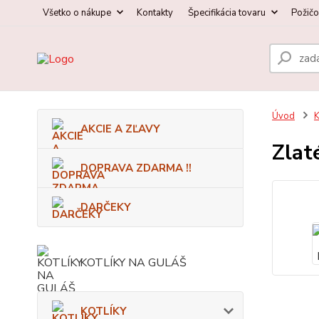
Všetko o nákupe
Kontakty
Špecifikácia tovaru
Požič
Úvod
K
AKCIE A ZĽAVY
Zlat
DOPRAVA ZDARMA !!
DARČEKY
KOTLÍKY NA GULÁŠ
KOTLÍKY