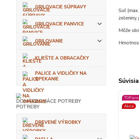
GRILOVACIE SÚPRAVY
Soľ (max.
zeleniny,
GRILOVACIE PANVICE
Môže obsa
GRILOVANIE
Hmotnosť
KLIEŠTE A OBRACAČKY
PALICE A VIDLIČKY NA
OPEKANIE
Súvisia
TOP pro
DOMÁCE POTREBY
Akcia
DREVENÉ VÝROBKY