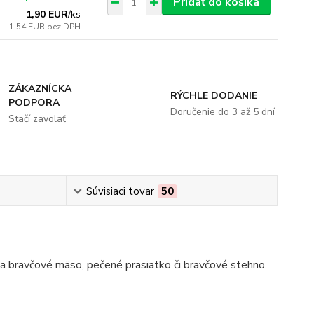
Pridať do košíka
1,90 EUR
/
ks
1,54 EUR
bez DPH
ZÁKAZNÍCKA
RÝCHLE DODANIE
PODPORA
Doručenie do 3 až 5 dní
Stačí zavolať
Súvisiaci tovar
50
é a bravčové mäso, pečené prasiatko či bravčové stehno.