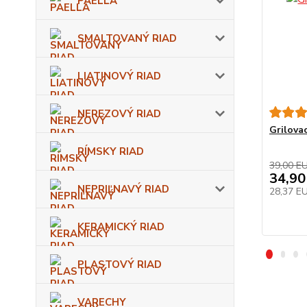
PAELLA
SMALTOVANÝ RIAD
LIATINOVÝ RIAD
NEREZOVÝ RIAD
Grilova
RÍMSKY RIAD
39,00 E
34,90
NEPRIĽNAVÝ RIAD
28,37 E
KERAMICKÝ RIAD
PLASTOVÝ RIAD
VARECHY