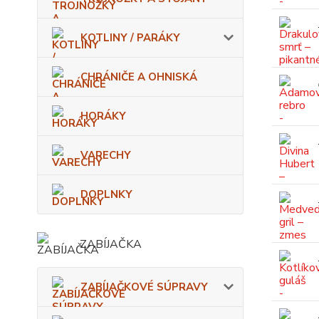
KOTLINY / PARÁKY
CHRÁNIČE A OHNISKÁ
HORÁKY
VARECHY
DOPLNKY
ZABÍJAČKA
ZABÍJAČKOVÉ SÚPRAVY