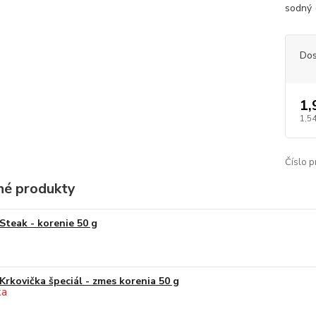
sodný 
Dos
1,
1,5
Číslo p
é produkty
Steak - korenie 50 g
Krkovička špeciál - zmes korenia 50 g