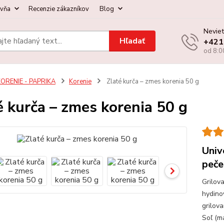
ovňa
Recenzie zákazníkov
Blog
Neviet
Hľadať
+421
od 8:0
ORENIE - PAPRIKA
Korenie
Zlaté kurča – zmes korenia 50 g
é kurča – zmes korenia 50 g
Univ
peče
Grilov
hydino
grilov
Soľ (m