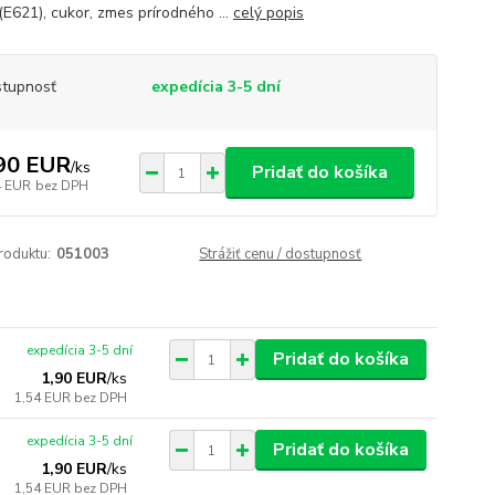
(E621), cukor, zmes prírodného ...
celý popis
tupnosť
expedícia 3-5 dní
90 EUR
/
ks
Pridať do košíka
4 EUR
bez DPH
roduktu:
051003
Strážiť cenu / dostupnosť
expedícia 3-5 dní
Pridať do košíka
1,90 EUR
/
ks
1,54 EUR
bez DPH
expedícia 3-5 dní
Pridať do košíka
1,90 EUR
/
ks
1,54 EUR
bez DPH