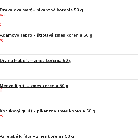
Drakulova smrť – pikantné korenie 50 g
Adamovo rebro - štipľavá zmes korenia 50 g
Divina Hubert – zmes korenia 50 g
Medvedí gril – zmes korenia 50 g
Kotlíkový guláš - pikantná zmes korenia 50 g
Anjelské krídla – zmes korenia 50 g