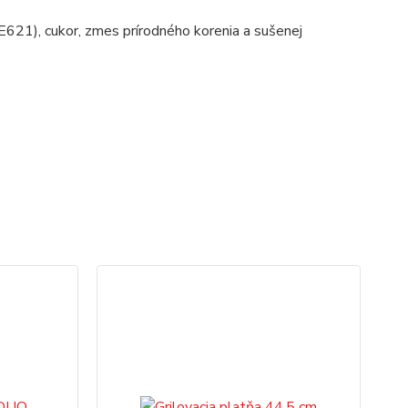
(E621), cukor, zmes prírodného korenia a sušenej
TO