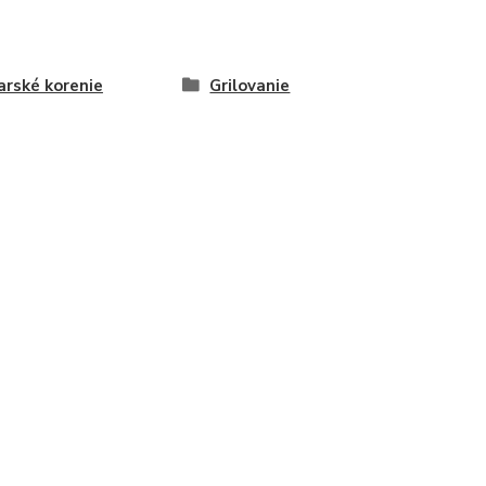
rské korenie
Grilovanie