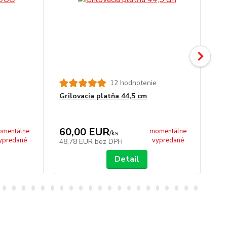
12 hodnotenie
Grilovacia platňa 44,5 cm
Gri
60,00 EUR
6
mentálne
momentálne
/
ks
ypredané
vypredané
48,78 EUR
bez DPH
48
Detail