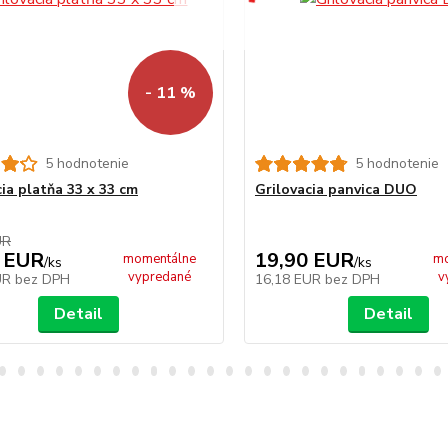
- 11 %
5 hodnotenie
5 hodnotenie
cia platňa 33 x 33 cm
Grilovacia panvica DUO
UR
 EUR
19,90 EUR
momentálne
mo
/
ks
/
ks
vypredané
v
UR
bez DPH
16,18 EUR
bez DPH
Detail
Detail