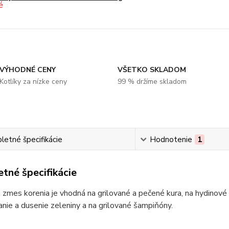
VÝHODNÉ CENY
VŠETKO SKLADOM
Kotlíky za nízke ceny
99 % držíme skladom
etné špecifikácie
Hodnotenie
1
tné špecifikácie
a zmes korenia je vhodná na grilované a pečené kura, na hydinov
anie a dusenie zeleniny a na grilované šampiňóny.