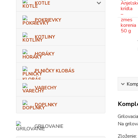
KOTLE
POKRIEVKY
KOTLINY
HORÁKY
PLNIČKY KLOBÁS
Kompl
VARECHY
Komple
DOPLNKY
Grilovaci
Na grilov
GRILOVANIE
Zloženie: