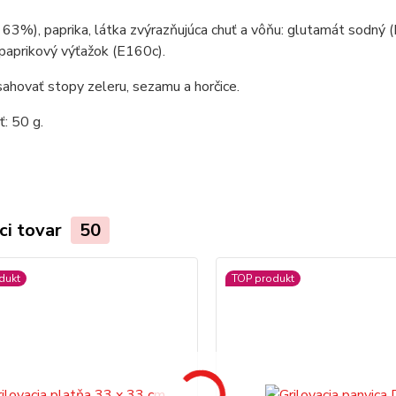
 63%), paprika, látka zvýrazňujúca chuť a vôňu: glutamát sodný 
 paprikový výťažok (E160c).
hovať stopy zeleru, sezamu a horčice.
: 50 g.
ci tovar
50
dukt
TOP produkt