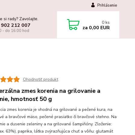
Prihlásenie
e si rady? Zavolajte.
0
ks
 902 212 007
za
0,00 EUR
0 - do 16:00 hod
Ohodnotiť produkt
erzálna zmes korenia na grilovanie a
nie, hmotnosť 50 g
acia zmes korenia je vhodná na grilované a pečené kura, na
vé a bravčové mäso, pečené prasiatko či bravčové stehno. Na
anie a dusenie zeleniny a na grilované šampiňóny. Zloženie:
ax. 63%), paprika, látka zvýrazňujúca chuť a vôňu: glutamát