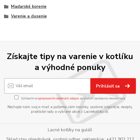
Maďarské korenie
Varenie a dusenie
Získajte tipy na varenie v kotlíku
a výhodné ponuky
Prihlásiť sa
Súhlasím so
spracovaním osobných údajov
za účelom zasielania newslettera.
Nechajte nám svoj e-mail a pošleme vám novinky, sezónne inšpirácie, recepty,
praktické rady a vybrané akcie z Lacnekotliky.sk.
Lacné kotlíky na guláš
Sklad,stav objednávok, osobný odber, reklamácie: +421 902 212