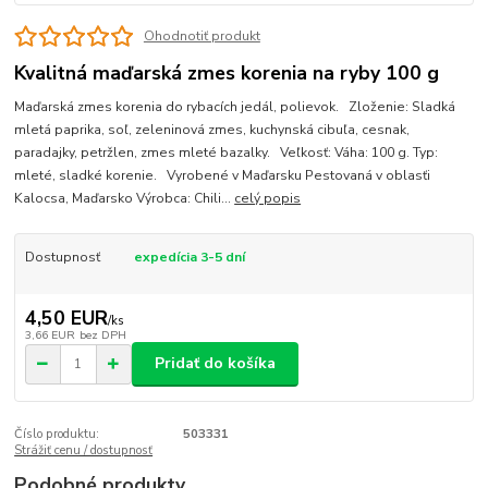
Ohodnotiť produkt
Kvalitná maďarská zmes korenia na ryby 100 g
Maďarská zmes korenia do rybacích jedál, polievok. Zloženie: Sladká
mletá paprika, soľ, zeleninová zmes, kuchynská cibuľa, cesnak,
paradajky, petržlen, zmes mleté bazalky. Veľkosť: Váha: 100 g. Typ:
mleté, sladké korenie. Vyrobené v Maďarsku Pestovaná v oblasťi
Kalocsa, Maďarsko Výrobca: Chili...
celý popis
Dostupnosť
expedícia 3-5 dní
4,50 EUR
/
ks
3,66 EUR
bez DPH
Pridať do košíka
Číslo produktu:
503331
Strážiť cenu / dostupnosť
Podobné produkty