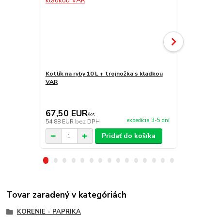
Kotlík na ryby 10 L + trojnožka s kladkou
Kotlík na ry
VAR
VAR
67,50 EUR
69,50 E
/
ks
expedícia 3-5 dní
54,88 EUR
bez DPH
56,50 EUR
b
Pridať do košíka
Tovar zaradený v kategóriách
KORENIE - PAPRIKA