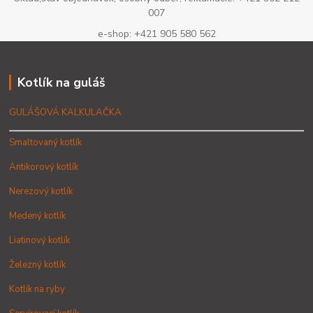
007
e-shop: +421 905 580 562
Kotlík na guláš
GULÁŠOVÁ KALKULAČKA
Smaltovaný kotlík
Antikorový kotlík
Nerezový kotlík
Medený kotlík
Liatinový kotlík
Železný kotlík
Kotlík na ryby