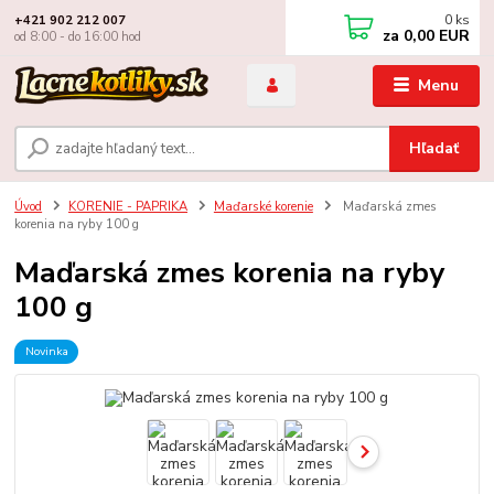
0
ks
+421 902 212 007
za
0,00 EUR
od 8:00 - do 16:00 hod
Menu
Hľadať
Úvod
KORENIE - PAPRIKA
Maďarské korenie
Maďarská zmes
korenia na ryby 100 g
Maďarská zmes korenia na ryby
100 g
Novinka