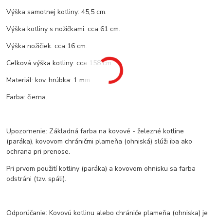
Výška samotnej kotliny: 45,5 cm.
Výška kotliny s nožičkami: cca 61 cm.
Výška nožičiek: cca 16 cm.
Celková výška kotliny: cca 158 cm.
Materiál: kov, hrúbka: 1 mm.
Farba: čierna.
Upozornenie: Základná farba na kovové - železné kotline
(paráka), kovovom chráničmi plameňa (ohniská) slúži iba ako
ochrana pri prenose.
Pri prvom použití kotliny (paráka) a kovovom ohnisku sa farba
odstráni (tzv. spáli).
Odporúčanie: Kovovú kotlinu alebo chrániče plameňa (ohniska) je