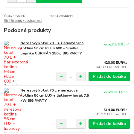
Číslo produktu:
10047056631
Strážiť cenu / dostupnosť
Podobné produkty
Nerezový kotol 70 L + žiaruvzdorná
expedícia 3-5 dní
kotlina 56 cm PLUS 600 + Sladká
paprika GURMÁN 250 g BIG PARTY
420,00 EUR
/
ks
341,46 EUR
bez DPH
Pridať do košíka
Nerezový kotol 70 L + nerezová
expedícia 3-5 dní
kotlina 56 cm LUX + liatinový horák 7,5
kW BIG PARTY
514,00 EUR
/
ks
417,89 EUR
bez DPH
Pridať do košíka