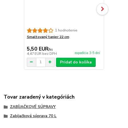
Tlačidlo na
1 hodnotenie
Smaltovaný tanier 22 cm
5,50 EUR
19,00 E
/
ks
expedícia 3-5 dní
4,47 EUR
bez DPH
15,45 EUR
b
Pridať do košíka
Tovar zaradený v kategóriách
ZABÍJAČKOVÉ SÚPRAVY
Zabíjačková súprava 70 L