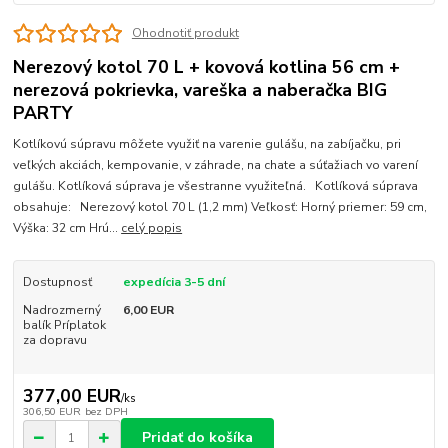
Ohodnotiť produkt
Nerezový kotol 70 L + kovová kotlina 56 cm +
nerezová pokrievka, vareška a naberačka BIG
PARTY
Kotlíkovú súpravu môžete využiť na varenie gulášu, na zabíjačku, pri
veľkých akciách, kempovanie, v záhrade, na chate a súťažiach vo varení
gulášu. Kotlíková súprava je všestranne využiteľná. Kotlíková súprava
obsahuje: Nerezový kotol 70 L (1,2 mm) Veľkosť: Horný priemer: 59 cm,
Výška: 32 cm Hrú...
celý popis
Dostupnosť
expedícia 3-5 dní
Nadrozmerný
6,00 EUR
balík Príplatok
za dopravu
377,00 EUR
/
ks
306,50 EUR
bez DPH
Pridať do košíka