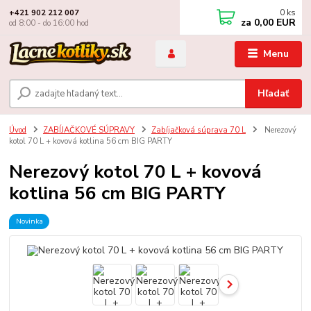
0
ks
+421 902 212 007
za
0,00 EUR
od 8:00 - do 16:00 hod
Menu
Hľadať
Úvod
ZABÍJAČKOVÉ SÚPRAVY
Zabíjačková súprava 70 L
Nerezový
kotol 70 L + kovová kotlina 56 cm BIG PARTY
Nerezový kotol 70 L + kovová
kotlina 56 cm BIG PARTY
Novinka