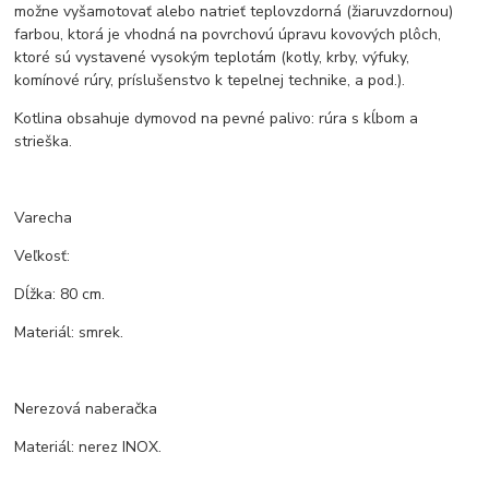
možne vyšamotovať alebo natrieť teplovzdorná (žiaruvzdornou)
farbou, ktorá je vhodná na povrchovú úpravu kovových plôch,
ktoré sú vystavené vysokým teplotám (kotly, krby, výfuky,
komínové rúry, príslušenstvo k tepelnej technike, a pod.).
Kotlina obsahuje dymovod na pevné palivo: rúra s kĺbom a
strieška.
Varecha
Veľkosť:
Dĺžka: 80 cm.
Materiál: smrek.
Nerezová naberačka
Materiál: nerez INOX.