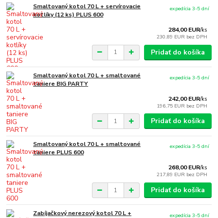
Smaltovaný kotol 70 L + servírovacie
expedícia 3-5 dní
kotlíky (12 ks) PLUS 600
284,00 EUR
/
ks
230,89 EUR
bez DPH
Pridať do košíka
Smaltovaný kotol 70 L + smaltované
expedícia 3-5 dní
taniere BIG PARTY
242,00 EUR
/
ks
196,75 EUR
bez DPH
Pridať do košíka
Smaltovaný kotol 70 L + smaltované
expedícia 3-5 dní
taniere PLUS 600
268,00 EUR
/
ks
217,89 EUR
bez DPH
Pridať do košíka
Zabíjačkový nerezový kotol 70 L +
expedícia 3-5 dní