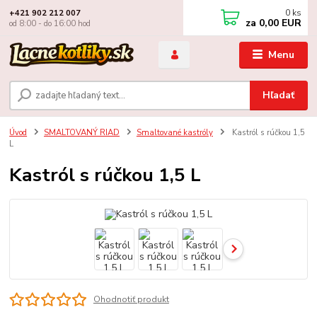
0
ks
+421 902 212 007
za
0,00 EUR
od 8:00 - do 16:00 hod
Menu
Hľadať
Úvod
SMALTOVANÝ RIAD
Smaltované kastróly
Kastról s rúčkou 1,5
L
Kastról s rúčkou 1,5 L
Ohodnotiť produkt