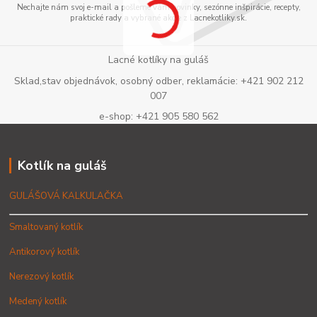
Nechajte nám svoj e-mail a pošleme vám novinky, sezónne inšpirácie, recepty,
praktické rady a vybrané akcie z Lacnekotliky.sk.
Lacné kotlíky na guláš
Sklad,stav objednávok, osobný odber, reklamácie: +421 902 212
007
e-shop: +421 905 580 562
Kotlík na guláš
GULÁŠOVÁ KALKULAČKA
Smaltovaný kotlík
Antikorový kotlík
Nerezový kotlík
Medený kotlík