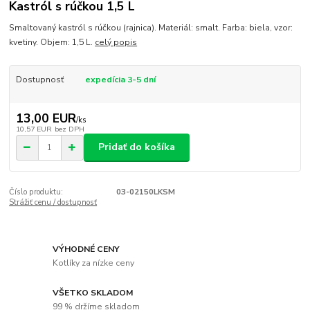
Kastról s rúčkou 1,5 L
Smaltovaný kastról s rúčkou (rajnica). Materiál: smalt. Farba: biela, vzor:
kvetiny. Objem: 1,5 L.
celý popis
Dostupnosť
expedícia 3-5 dní
13,00 EUR
/
ks
10,57 EUR
bez DPH
Pridať do košíka
Číslo produktu:
03-02150LKSM
Strážiť cenu / dostupnosť
VÝHODNÉ CENY
Kotlíky za nízke ceny
VŠETKO SKLADOM
99 % držíme skladom