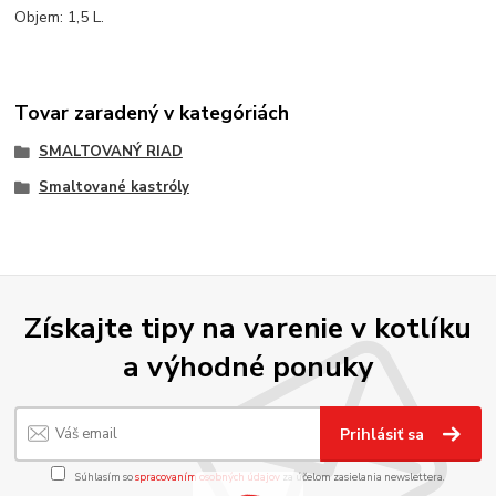
Objem: 1,5 L.
Tovar zaradený v kategóriách
SMALTOVANÝ RIAD
Smaltované kastróly
Získajte tipy na varenie v kotlíku
a výhodné ponuky
Prihlásiť sa
Súhlasím so
spracovaním osobných údajov
za účelom zasielania newslettera.