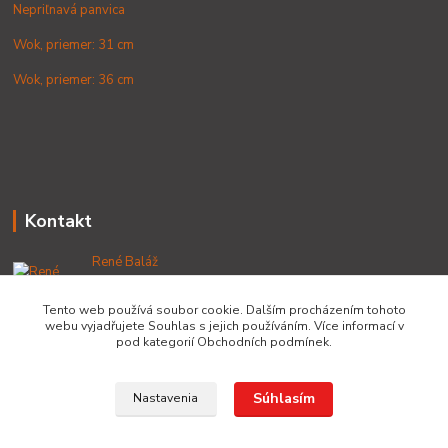
Nepriľnavá panvica
Wok, priemer: 31 cm
Wok, priemer: 36 cm
Kontakt
René Baláž
+421 902 212 007
od 8:00 - do 16:00 hod
Tento web používá soubor cookie. Dalším procházením tohoto
webu vyjadřujete Souhlas s jejich používáním. Více informací v
info@lacnekotliky.sk
pod kategorií Obchodních podmínek.
Súhlasím
Nastavenia